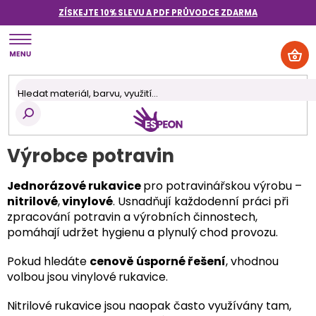
Přejít
ZÍSKEJTE 10% SLEVU A PDF PRŮVODCE
ZDARMA
na
obsah
NÁK
KOŠ
Výrobce potravin
ednorázové rukavice
pro potravinářskou výrobu –
J
nitrilové
,
vinylové
. Usnadňují každodenní práci při
zpracování potravin a výrobních činnostech,
pomáhají udržet hygienu a plynulý chod provozu.
Pokud hledáte
cenově úsporné řešení
, vhodnou
volbou jsou vinylové
rukavice.
Nitrilové
rukavice jsou naopak často využívány tam,