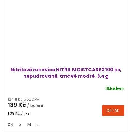
Nitrilové rukavice NITRIL MOISTCARE3 100 ks,
nepudrované, tmavě modré, 3.4 g
Skladem
Průměrné
hodnocení
124,11 Kč bez DPH
produktu
139 Kč
/ balení
je
DETAIL
4,6
Měrná
1,39 Kč / 1 ks
cena:
z
XS
S
M
L
5
hvězdiček.