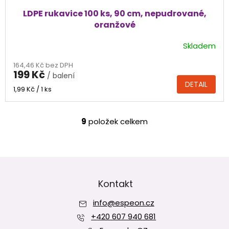
LDPE rukavice 100 ks, 90 cm, nepudrované,
oranžové
Skladem
Průměrné
hodnocení
164,46 Kč bez DPH
produktu
199 Kč
/ balení
je
DETAIL
5,0
Měrná
1,99 Kč / 1 ks
cena:
z
5
hvězdiček.
9
položek celkem
O
v
l
á
Z
d
á
a
p
Kontakt
c
í
a
p
info
@
espeon.cz
t
r
í
+420 607 940 681
v