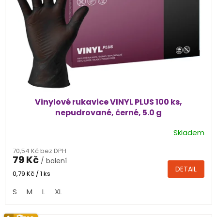
Vinylové rukavice VINYL PLUS 100 ks,
nepudrované, černé, 5.0 g
Skladem
Průměrné
hodnocení
70,54 Kč bez DPH
produktu
79 Kč
/ balení
je
DETAIL
4,2
Měrná
0,79 Kč / 1 ks
cena:
z
S
M
L
XL
5
hvězdiček.