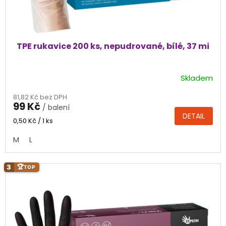
TPE rukavice 200 ks, nepudrované, bílé, 37 mi
Skladem
Průměrné
hodnocení
81,82 Kč bez DPH
produktu
99 Kč
/ balení
je
DETAIL
4,3
Měrná
0,50 Kč / 1 ks
cena:
z
M
L
5
hvězdiček.
3
🏆
TOP