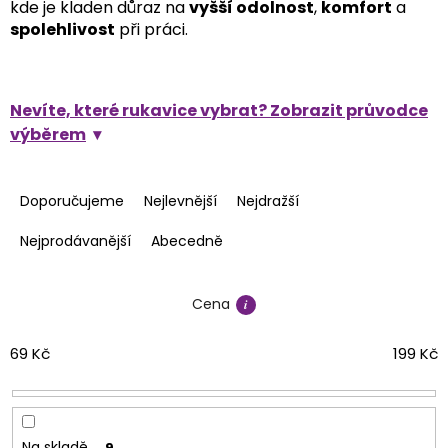
kde je kladen důraz na
vyšší odolnost
,
komfort
a
spolehlivost
při práci.
Nevíte, které rukavice vybrat? Zobrazit průvodce
výběrem
Ř
a
Doporučujeme
Nejlevnější
Nejdražší
z
e
Nejprodávanější
Abecedně
n
í
Cena
p
r
o
69
Kč
199
Kč
d
u
k
t
Na skladě
9