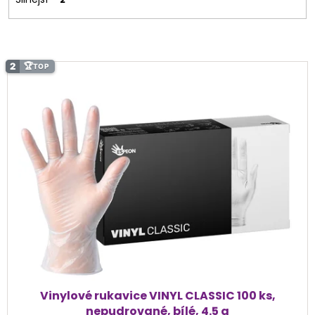
V
2
🏆
TOP
ý
p
i
s
p
r
o
d
u
k
t
ů
Vinylové rukavice VINYL CLASSIC 100 ks,
nepudrované, bílé, 4.5 g