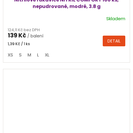
nepudrované, modré, 3.8 g
Skladem
Průměrné
hodnocení
124,11 Kč bez DPH
produktu
139 Kč
/ balení
je
DETAIL
4,8
Měrná
1,39 Kč / 1 ks
cena:
z
XS
S
M
L
XL
5
hvězdiček.