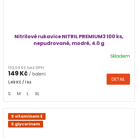
Nitrilové rukavice NITRIL PREMIUM3 100 ks,
nepudrované, modré, 4.0 g
Skladem
Průměrné
hodnocení
133,04 Kč bez DPH
produktu
149 Kč
/ balení
je
DETAIL
5,0
Měrná
1,49 Kč / 1 ks
cena:
z
S
M
L
XL
5
hvězdiček.
S vitamínem E
S glycerinem