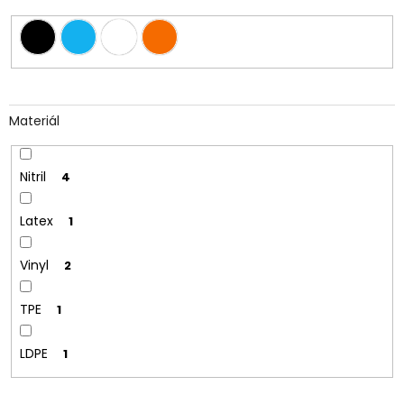
Materiál
Nitril
4
Latex
1
Vinyl
2
TPE
1
LDPE
1