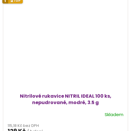
1
🏆
TOP
Nitrilové rukavice NITRIL IDEAL 100 ks,
nepudrované, modré, 3.5 g
Skladem
Průměrné
hodnocení
115,18 Kč bez DPH
produktu