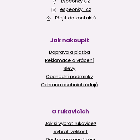
Espeonky CZ
k
y
espeonky_cz
v
Přejít do kontaktů
ý
p
i
s
Jak nakoupit
u
Doprava a platba
Reklamace a vrácení
Slevy
Obchodní podmínky
Ochrana osobních údajů
O rukavicích
Jak si vybrat rukavice?
Vybrat velikost
Postup pro navlékání