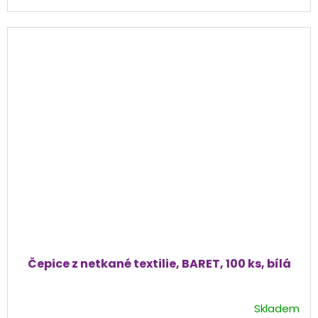
hvězdiček.
Čepice z netkané textilie, BARET, 100 ks, bílá
Skladem
Průměrné