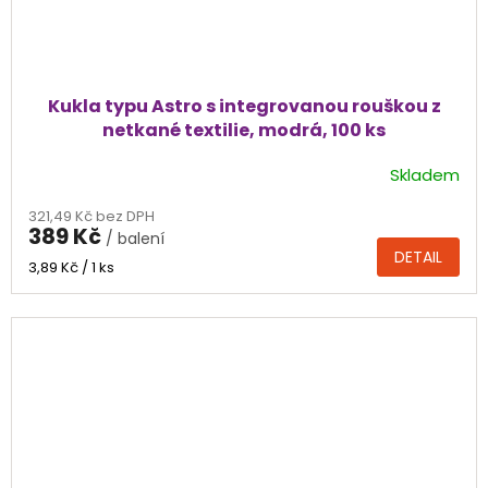
Kukla typu Astro s integrovanou rouškou z
netkané textilie, modrá, 100 ks
Skladem
Průměrné
hodnocení
321,49 Kč bez DPH
produktu
389 Kč
/ balení
je
DETAIL
5,0
Měrná
3,89 Kč / 1 ks
cena:
z
5
hvězdiček.