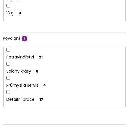
13 g
9
Povolání
Potravinářství
21
Salony krásy
8
Průmysl a servis
4
Detailní práce
17
V