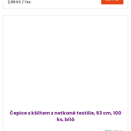
Měrná
2,99 Kč / 1 ks
cena:
Čepice s kšiltem z netkané textilie, 53 cm, 100
ks, bílá