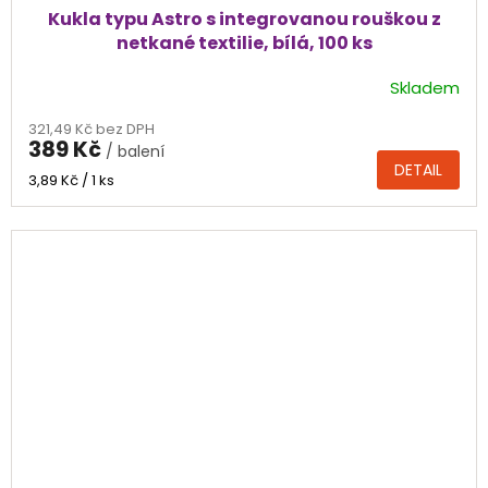
Kukla typu Astro s integrovanou rouškou z
netkané textilie, bílá, 100 ks
Skladem
Průměrné
hodnocení
321,49 Kč bez DPH
produktu
389 Kč
/ balení
je
DETAIL
5,0
Měrná
3,89 Kč / 1 ks
cena:
z
5
hvězdiček.