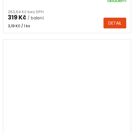
Skladem
263,64 Kč bez DPH
319 Kč
/ balení
DETAIL
Měrná
3,19 Kč / 1 ks
cena: