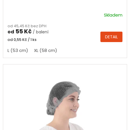
Skladem
Průměrné
hodnocení
od 45,45 Kč bez DPH
produktu
55 Kč
od
/ balení
je
DETAIL
5,0
Měrná
od 0,55 Kč / 1 ks
cena:
z
L (53 cm)
XL (58 cm)
5
hvězdiček.