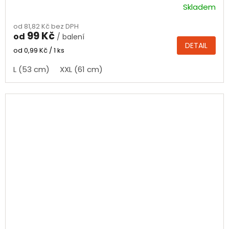
Skladem
od 81,82 Kč bez DPH
99 Kč
od
/ balení
DETAIL
Měrná
od 0,99 Kč / 1 ks
cena:
L (53 cm)
XXL (61 cm)