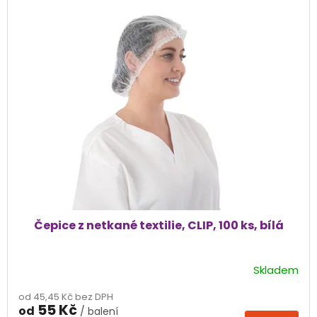
ý
p
i
s
p
r
o
d
u
k
t
ů
Čepice z netkané textilie, CLIP, 100 ks, bílá
Skladem
Průměrné
hodnocení
od 45,45 Kč bez DPH
produktu
55 Kč
od
/ balení
je