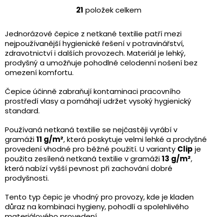
hvězdiček.
21
položek celkem
O
v
l
Jednorázové čepice z netkané textilie patří mezi
á
nejpoužívanější hygienické řešení v potravinářství,
d
zdravotnictví i dalších provozech. Materiál je lehký,
a
prodyšný a umožňuje pohodlné celodenní nošení bez
c
omezení komfortu.
í
p
Čepice účinně zabraňují kontaminaci pracovního
r
prostředí vlasy a pomáhají udržet vysoký hygienický
v
standard.
k
y
Používaná netkaná textilie se nejčastěji vyrábí v
v
gramáži
11 g/m²
, která poskytuje velmi lehké a prodyšné
ý
provedení vhodné pro běžné použití. U varianty
Clip
je
p
použita zesílená netkaná textilie v gramáži
13 g/m²
,
i
která nabízí vyšší pevnost při zachování dobré
s
prodyšnosti.
u
Tento typ čepic je vhodný pro provozy, kde je kladen
důraz na kombinaci hygieny, pohodlí a spolehlivého
materiálového provedení.