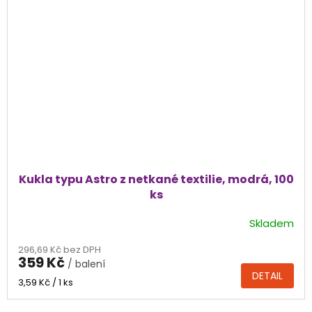
Kukla typu Astro z netkané textilie, modrá, 100
ks
Skladem
Průměrné
hodnocení
296,69 Kč bez DPH
produktu
359 Kč
/ balení
je
DETAIL
5,0
Měrná
3,59 Kč / 1 ks
cena:
z
5