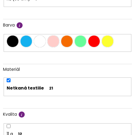
Barva
Materiál
Netkaná textilie
21
Kvalita
11 g
12