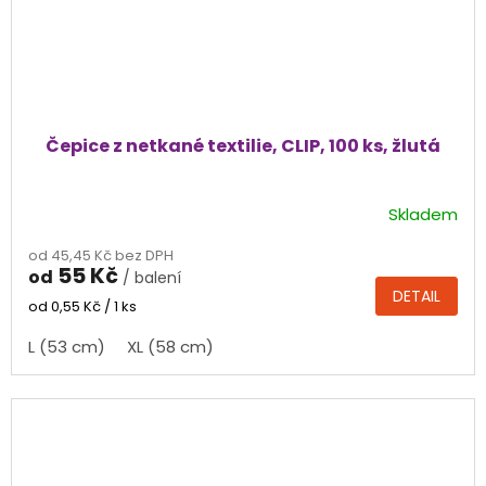
Čepice z netkané textilie, CLIP, 100 ks, žlutá
Skladem
Průměrné
hodnocení
od 45,45 Kč bez DPH
produktu
55 Kč
od
/ balení
je
DETAIL
5,0
Měrná
od 0,55 Kč / 1 ks
cena:
z
L (53 cm)
XL (58 cm)
5
hvězdiček.