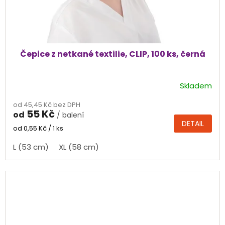
Čepice z netkané textilie, CLIP, 100 ks, černá
Skladem
Průměrné
hodnocení
od 45,45 Kč bez DPH
produktu
55 Kč
od
/ balení
je
DETAIL
5,0
Měrná
od 0,55 Kč / 1 ks
cena:
z
L (53 cm)
XL (58 cm)
5
hvězdiček.