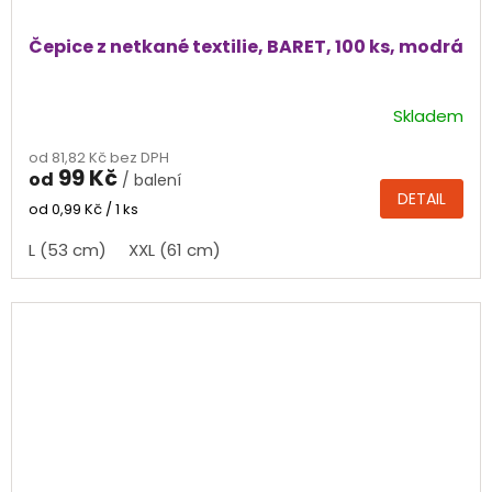
Čepice z netkané textilie, BARET, 100 ks, modrá
Skladem
Průměrné
hodnocení
od 81,82 Kč bez DPH
produktu
99 Kč
od
/ balení
je
DETAIL
5,0
Měrná
od 0,99 Kč / 1 ks
cena:
z
L (53 cm)
XXL (61 cm)
5
hvězdiček.