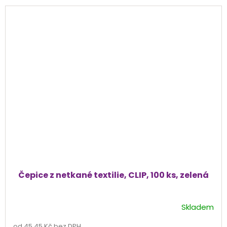
Čepice z netkané textilie, CLIP, 100 ks, zelená
Skladem
Průměrné
hodnocení
od 45,45 Kč bez DPH