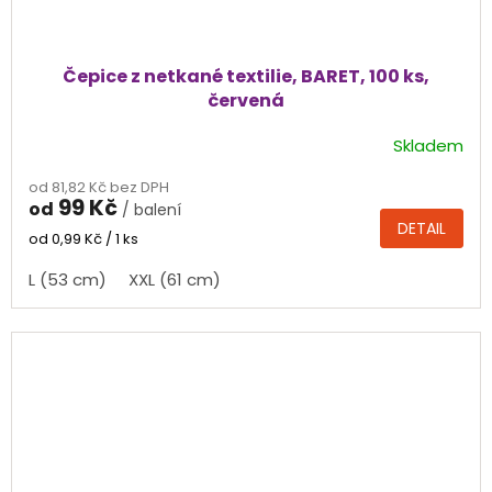
Čepice z netkané textilie, BARET, 100 ks,
červená
Skladem
od 81,82 Kč bez DPH
99 Kč
od
/ balení
DETAIL
Měrná
od 0,99 Kč / 1 ks
cena:
L (53 cm)
XXL (61 cm)