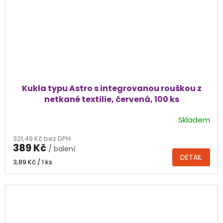
Kukla typu Astro s integrovanou rouškou z
netkané textilie, červená, 100 ks
Skladem
Průměrné
hodnocení
321,49 Kč bez DPH
produktu
389 Kč
/ balení
je
DETAIL
4,0
Měrná
3,89 Kč / 1 ks
cena:
z
5
hvězdiček.