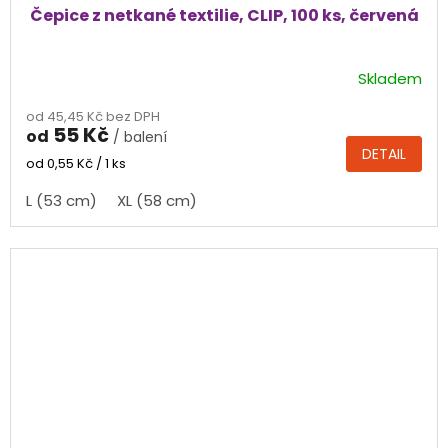
Čepice z netkané textilie, CLIP, 100 ks, červená
Skladem
Průměrné
hodnocení
od 45,45 Kč bez DPH
produktu
55 Kč
od
/ balení
je
DETAIL
5,0
Měrná
od 0,55 Kč / 1 ks
cena:
z
L (53 cm)
XL (58 cm)
5
hvězdiček.