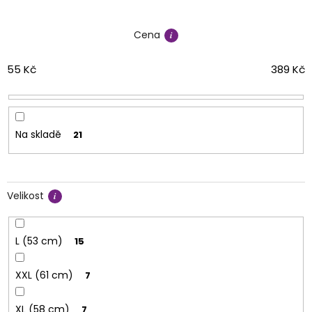
n
í
Cena
p
r
o
55
Kč
389
Kč
d
u
k
t
Na skladě
21
ů
Velikost
L (53 cm)
15
XXL (61 cm)
7
XL (58 cm)
7