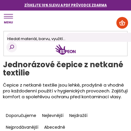
Přejít
ZÍSKEJTE 10% SLEVU A PDF PRŮVODCE
ZDARMA
na
obsah
NÁK
KOŠ
Jednorázové čepice z netkané
textilie
Čepice z netkané textilie jsou lehké, prodyšné a vhodné
pro každodenní použití v hygienických provozech. Zajišťují
komfort a spolehlivou ochranu před kontaminací vlasy.
Ř
a
Doporučujeme
Nejlevnější
Nejdražší
z
e
Nejprodávanější
Abecedně