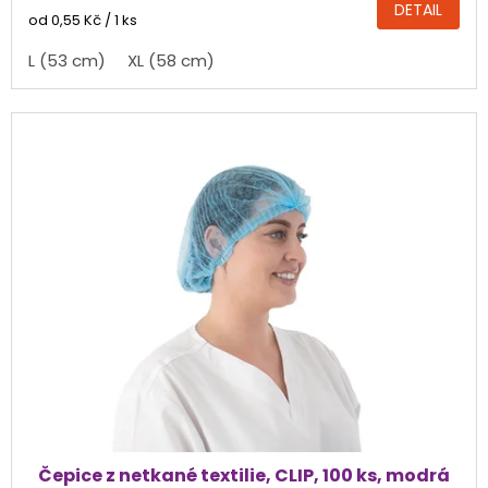
DETAIL
4,8
Měrná
od 0,55 Kč / 1 ks
cena:
z
L (53 cm)
XL (58 cm)
5
hvězdiček.
Čepice z netkané textilie, CLIP, 100 ks, modrá