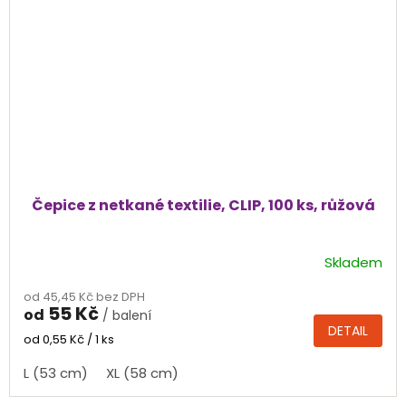
Čepice z netkané textilie, CLIP, 100 ks, růžová
Skladem
Průměrné
hodnocení
od 45,45 Kč bez DPH
produktu
55 Kč
od
/ balení
je
DETAIL
5,0
Měrná
od 0,55 Kč / 1 ks
cena:
z
L (53 cm)
XL (58 cm)
5
hvězdiček.