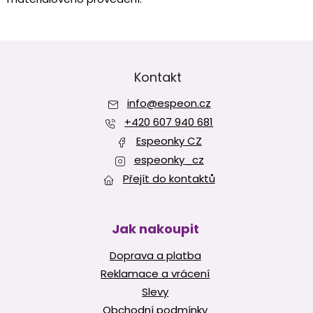
Z
á
p
Kontakt
a
info
@
espeon.cz
t
í
+420 607 940 681
Espeonky CZ
espeonky_cz
Přejít do kontaktů
Jak nakoupit
Doprava a platba
Reklamace a vrácení
Slevy
Obchodní podmínky