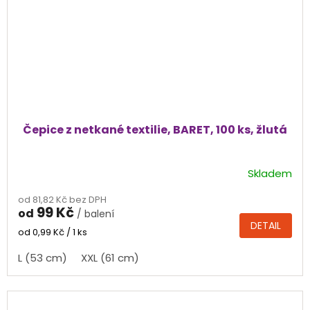
Čepice z netkané textilie, BARET, 100 ks, žlutá
Skladem
od 81,82 Kč bez DPH
99 Kč
od
/ balení
DETAIL
Měrná
od 0,99 Kč / 1 ks
cena:
L (53 cm)
XXL (61 cm)