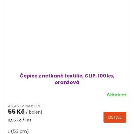
Čepice z netkané textilie, CLIP, 100 ks,
oranžová
Skladem
Průměrné
hodnocení
45,45 Kč bez DPH
produktu
55 Kč
/ balení
je
DETAIL
5,0
Měrná
0,55 Kč / 1 ks
cena:
z
L (53 cm)
5