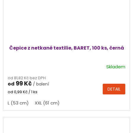
Čepice z netkané textilie, BARET, 100 ks, černá
Skladem
od 81,82 Kč bez DPH
99 Kč
od
/ balení
DETAIL
Měrná
od 0,99 Kč / 1 ks
cena:
L (53 cm)
XXL (61 cm)