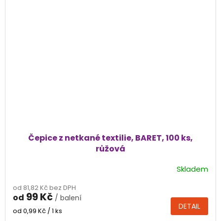
Čepice z netkané textilie, BARET, 100 ks,
růžová
Skladem
od 81,82 Kč bez DPH
99 Kč
od
/ balení
DETAIL
Měrná
od 0,99 Kč / 1 ks
cena: