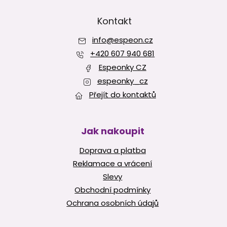
á
p
Kontakt
a
info
@
espeon.cz
t
í
+420 607 940 681
Espeonky CZ
espeonky_cz
Přejít do kontaktů
Jak nakoupit
Doprava a platba
Reklamace a vrácení
Slevy
Obchodní podmínky
Ochrana osobních údajů