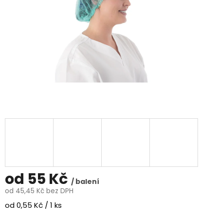
od
55 Kč
/ balení
od
45,45 Kč
bez DPH
Měrná
od 0,55 Kč / 1 ks
cena: