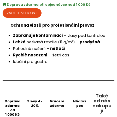
Doprava zdarma při objednávce nad 1 000 Kč
Ochrana vlasů pro profesionální provoz
Zabraňuje kontaminaci
– vlasy pod kontrolou
Lehká
netkaná textilie (11 g/m²) –
prodyšná
Pohodlné nošení –
netlačí
Rychlé nasazení
– šetří čas
Ideální pro gastro
Také
od nás
Doprava
Slevy 4-
Vrácení
Hlídací
nakupu
zdarma
20%
zdarma
pes
jí
od
1 000 Kč