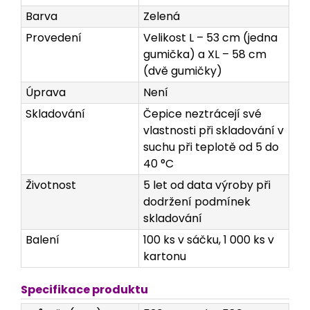
Barva
Zelená
Provedení
Velikost L – 53 cm (jedna
gumička) a XL – 58 cm
(dvě gumičky)
Úprava
Není
Skladování
Čepice neztrácejí své
vlastnosti při skladování v
suchu při teplotě od 5 do
40 °C
Životnost
5 let od data výroby při
dodržení podmínek
skladování
Balení
100 ks v sáčku, 1 000 ks v
kartonu
Specifikace produktu