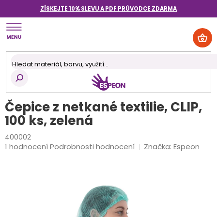
Přejít
ZÍSKEJTE 10% SLEVU A PDF PRŮVODCE
ZDARMA
na
obsah
NÁK
KOŠ
Čepice z netkané textilie, CLIP,
100 ks, zelená
400002
Průměrné
1 hodnocení
Podrobnosti hodnocení
Značka:
Espeon
hodnocení
produktu
je
5,0
z
5
hvězdiček.