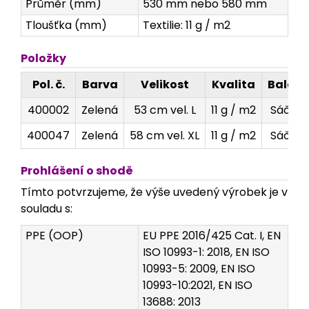
Průměr (mm)
530 mm nebo 580 mm
Tloušťka (mm)
Textilie: 11 g / m2
Položky
Pol. č.
Barva
Velikost
Kvalita
Balení
400002
Zelená
53 cm vel. L
11 g / m2
Sáček
400047
Zelená
58 cm vel. XL
11 g / m2
Sáček
Prohlášení o shodě
Tímto potvrzujeme, že výše uvedený výrobek je v
souladu s:
PPE (OOP)
EU PPE 2016/425 Cat. I, EN
ISO 10993-1: 2018, EN ISO
10993-5: 2009, EN ISO
10993-10:2021, EN ISO
13688: 2013