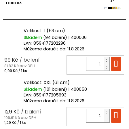
1 000 Kč
Velikost: L (53 cm)
Skladem
(94 balení)
| 400006
EAN:
8594177202296
Můžeme doručit do:
11.8.2026
99 Kč
/ balení
Do
81,82 Kč bez DPH
Měrná
0,99 Kč / 1 ks
cena:
Velikost: XXL (61 cm)
Skladem
(101 balení)
| 400050
EAN:
8594177205693
Můžeme doručit do:
11.8.2026
129 Kč
/ balení
Do
106,61 Kč bez DPH
Měrná
1,29 Kč / 1 ks
cena: