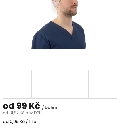
od
99 Kč
/ balení
od
81,82 Kč
bez DPH
Měrná
od 0,99 Kč / 1 ks
cena: