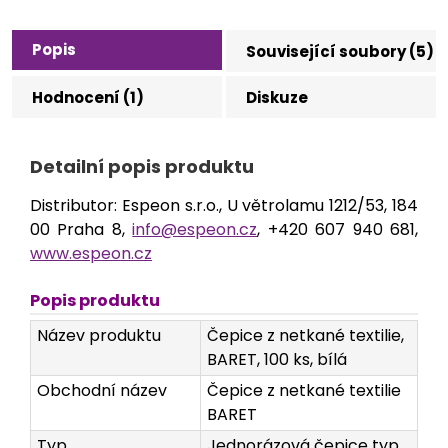
Popis
Související soubory (5)
Hodnocení (1)
Diskuze
Detailní popis produktu
Distributor: Espeon s.r.o., U větrolamu 1212/53, 184
00 Praha 8,
info@espeon.cz
, +420 607 940 681,
www.espeon.cz
Popis produktu
Název produktu
Čepice z netkané textilie,
BARET, 100 ks, bílá
Obchodní název
Čepice z netkané textilie
BARET
Typ
Jednorázová čepice typ