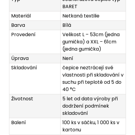
BARET
Materiál
Netkaná textilie
Barva
Bílá
Provedení
Velikost L – 53cm (jedna
gumička) a XXL – 61cm
(jedna gumička)
Úprava
Není
Skladování
čepice neztrácejí své
vlastnosti při skladování v
suchu při teplotě od 5 do
40 °C
Životnost
5 let od data výroby při
dodržení podmínek
skladování
Balení
100 ks v sáčku, 1 000 ks v
kartonu