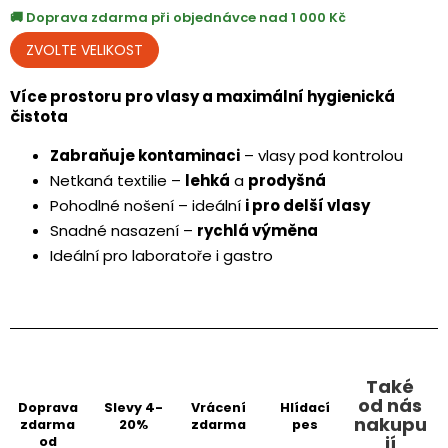
Doprava zdarma při objednávce nad 1 000 Kč
Více prostoru pro vlasy a maximální hygienická
čistota
Zabraňuje kontaminaci
– vlasy pod kontrolou
Netkaná textilie –
lehká
a
prodyšná
Pohodlné nošení – ideální
i pro delší vlasy
Snadné nasazení –
rychlá výměna
Ideální pro laboratoře i gastro
Také
od nás
Doprava
Slevy 4-
Vrácení
Hlídací
nakupu
zdarma
20%
zdarma
pes
jí
od