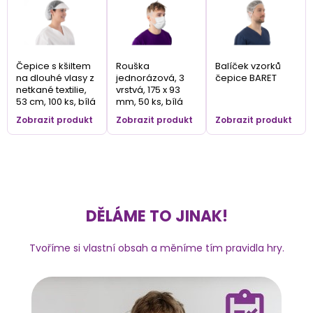
Čepice s kšiltem
Rouška
Balíček vzorků
na dlouhé vlasy z
jednorázová, 3
čepice BARET
netkané textilie,
vrstvá, 175 x 93
53 cm, 100 ks, bílá
mm, 50 ks, bílá
Zobrazit produkt
Zobrazit produkt
Zobrazit produkt
DĚLÁME TO JINAK!
Tvoříme si vlastní obsah a měníme tím pravidla hry.