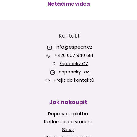
Natáčíme videa
Z
á
p
Kontakt
a
info
@
espeon.cz
t
í
+420 607 940 681
Espeonky CZ
espeonky_cz
Přejít do kontaktů
Jak nakoupit
Doprava a platba
Reklamace a vrácení
Slevy