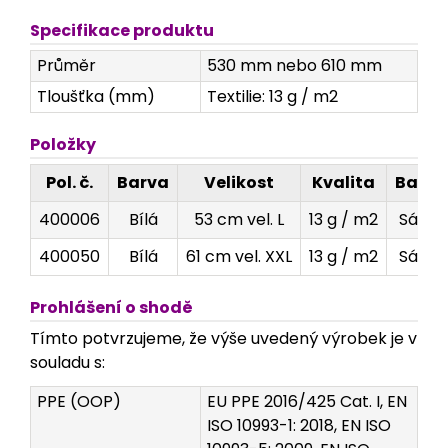
Specifikace produktu
Průměr
530 mm nebo 610 mm
Tloušťka (mm)
Textilie: 13 g / m2
Položky
Pol. č.
Barva
Velikost
Kvalita
Balen
400006
Bílá
53 cm vel. L
13 g / m2
Sáček
400050
Bílá
61 cm vel. XXL
13 g / m2
Sáček
Prohlášení o shodě
Tímto potvrzujeme, že výše uvedený výrobek je v
souladu s:
PPE (OOP)
EU PPE 2016/425 Cat. I, EN
ISO 10993-1: 2018, EN ISO