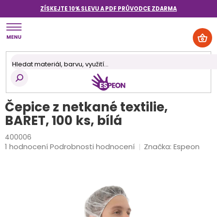
Přejít
ZÍSKEJTE 10% SLEVU A PDF PRŮVODCE
ZDARMA
na
obsah
NÁK
KOŠ
Čepice z netkané textilie,
BARET, 100 ks, bílá
400006
Průměrné
1 hodnocení
Podrobnosti hodnocení
Značka:
Espeon
hodnocení
produktu
je
5,0
z
5
hvězdiček.