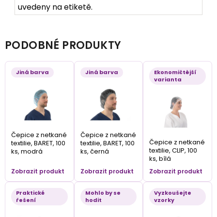
uvedeny na etiketě.
PODOBNÉ PRODUKTY
Jiná barva
Jiná barva
Ekonomičtější
varianta
Čepice z netkané
Čepice z netkané
Čepice z netkané
textilie, BARET, 100
textilie, BARET, 100
textilie, CLIP, 100
ks, modrá
ks, černá
ks, bílá
Zobrazit produkt
Zobrazit produkt
Zobrazit produkt
Praktické
Mohlo by se
Vyzkoušejte
řešení
hodit
vzorky