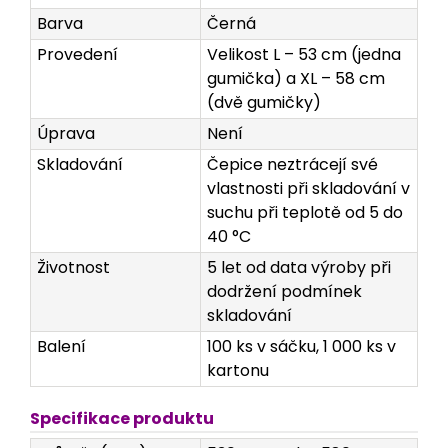
Barva
Černá
Provedení
Velikost L – 53 cm (jedna
gumička) a XL – 58 cm
(dvě gumičky)
Úprava
Není
Skladování
Čepice neztrácejí své
vlastnosti při skladování v
suchu při teplotě od 5 do
40 °C
Životnost
5 let od data výroby při
dodržení podmínek
skladování
Balení
100 ks v sáčku, 1 000 ks v
kartonu
Specifikace produktu