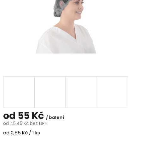
od
55 Kč
/ balení
od
45,45 Kč
bez DPH
Měrná
od 0,55 Kč / 1 ks
cena: