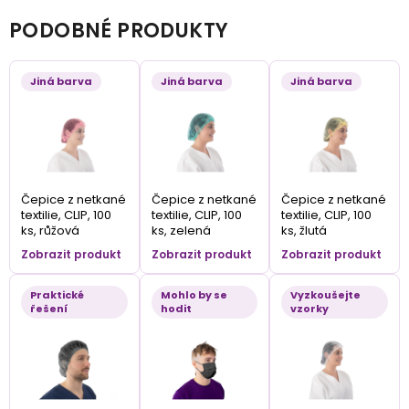
PODOBNÉ PRODUKTY
Jiná barva
Jiná barva
Jiná barva
Čepice z netkané
Čepice z netkané
Čepice z netkané
textilie, CLIP, 100
textilie, CLIP, 100
textilie, CLIP, 100
ks, růžová
ks, zelená
ks, žlutá
Zobrazit produkt
Zobrazit produkt
Zobrazit produkt
Praktické
Mohlo by se
Vyzkoušejte
řešení
hodit
vzorky