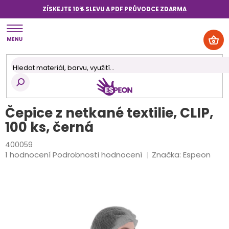
Přejít
ZÍSKEJTE 10% SLEVU A PDF PRŮVODCE
ZDARMA
na
obsah
NÁK
KOŠ
Čepice z netkané textilie, CLIP,
100 ks, černá
400059
Průměrné
1 hodnocení
Podrobnosti hodnocení
Značka:
Espeon
hodnocení
produktu
je
5,0
z
5
hvězdiček.