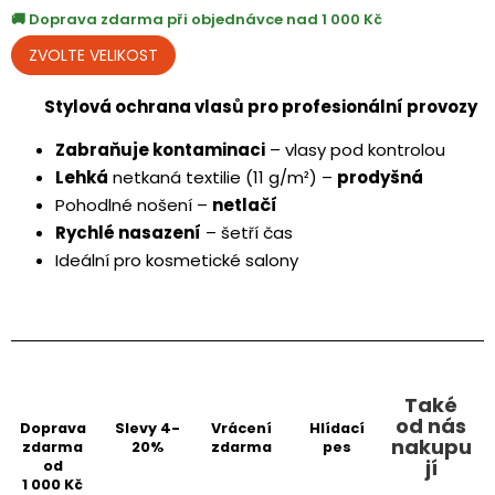
Doprava zdarma při objednávce nad 1 000 Kč
Stylová ochrana vlasů pro profesionální provozy
Zabraňuje kontaminaci
– vlasy pod kontrolou
Lehká
netkaná textilie (11 g/m²) –
prodyšná
Pohodlné nošení –
netlačí
Rychlé nasazení
– šetří čas
Ideální pro kosmetické salony
Také
od nás
Doprava
Slevy 4-
Vrácení
Hlídací
nakupu
zdarma
20%
zdarma
pes
jí
od
1 000 Kč