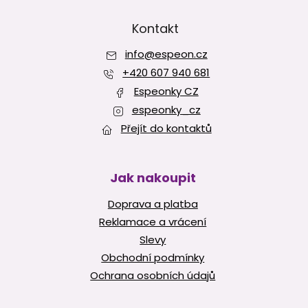
á
p
Kontakt
a
info
@
espeon.cz
t
í
+420 607 940 681
Espeonky CZ
espeonky_cz
Přejít do kontaktů
Jak nakoupit
Doprava a platba
Reklamace a vrácení
Slevy
Obchodní podmínky
Ochrana osobních údajů