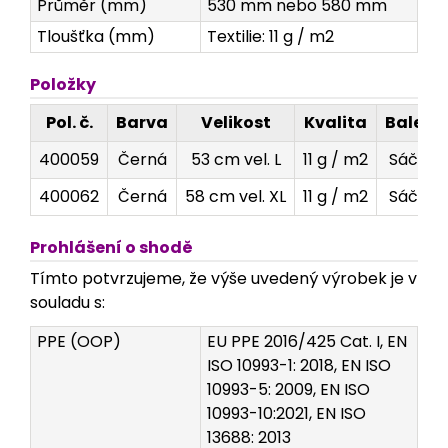
Průměr (mm)
530 mm nebo 580 mm
Tloušťka (mm)
Textilie: 11 g / m2
Položky
Pol. č.
Barva
Velikost
Kvalita
Balení
400059
Černá
53 cm vel. L
11 g / m2
Sáček
400062
Černá
58 cm vel. XL
11 g / m2
Sáček
Prohlášení o shodě
Tímto potvrzujeme, že výše uvedený výrobek je v
souladu s:
PPE (OOP)
EU PPE 2016/425 Cat. I, EN
ISO 10993-1: 2018, EN ISO
10993-5: 2009, EN ISO
10993-10:2021, EN ISO
13688: 2013