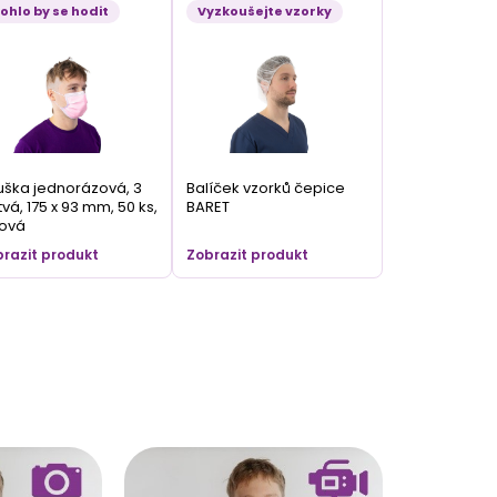
ohlo by se hodit
Vyzkoušejte vzorky
ška jednorázová, 3
Balíček vzorků čepice
tvá, 175 x 93 mm, 50 ks,
BARET
žová
razit produkt
Zobrazit produkt