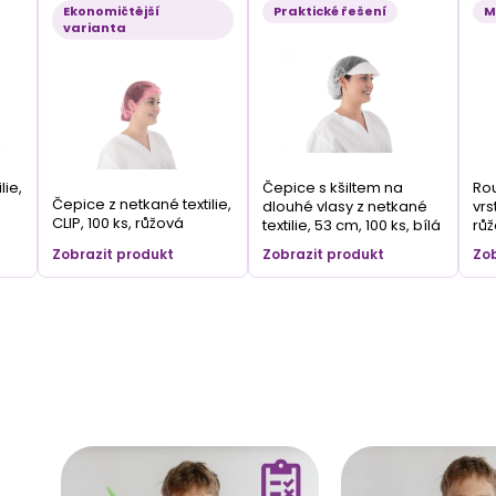
Ekonomičtější
Praktické řešení
M
varianta
lie,
Čepice s kšiltem na
Rou
Čepice z netkané textilie,
dlouhé vlasy z netkané
vrs
CLIP, 100 ks, růžová
textilie, 53 cm, 100 ks, bílá
rů
Zobrazit produkt
Zobrazit produkt
Zob