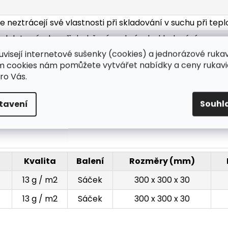
e neztrácejí své vlastnosti při skladování v suchu při tep
 od data výroby při dodržení podmínek skladování
uvisejí internetové sušenky (cookies) a jednorázové ruka
s v sáčku, 1 000 ks v kartonu
ím cookies nám pomůžete vytvářet nabídky a ceny rukavi
ro Vás.
mm nebo 610 mm
tavení
Souhl
ie: 13 g / m2
Kvalita
Balení
Rozměry (mm)
13 g / m2
Sáček
300 x 300 x 30
13 g / m2
Sáček
300 x 300 x 30