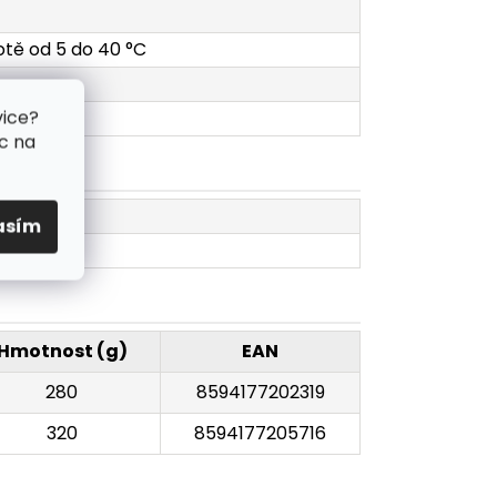
lotě od 5 do 40 °C
vice?
c na
asím
Hmotnost (g)
EAN
280
8594177202319
320
8594177205716