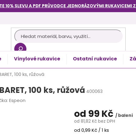
TE 10% SLEVU A PDF PRŮVODCE
JEDNORÁZOVÝMI RUKAVICEMI
e
Vinylové rukavice
Ostatní rukavice
Zá
košík
BARET, 100 ks, růžová
 BARET, 100 ks, růžová
400063
čka:
Espeon
od
99 Kč
/ balení
od
81,82 Kč
bez DPH
Měrná
od 0,99 Kč / 1 ks
cena: