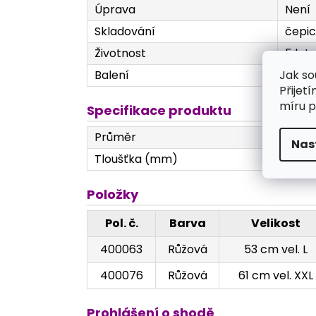
Úprava
Není
Skladování
čepic
Životnost
5 let
Jak so
Balení
100 k
Přijet
míru p
Specifikace produktu
Průměr
530 
Nas
Tloušťka (mm)
Textil
Položky
Pol. č.
Barva
Velikost
400063
Růžová
53 cm vel. L
400076
Růžová
61 cm vel. XXL
Prohlášení o shodě