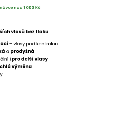
návce nad 1 000 Kč
lších vlasů bez tlaku
aci
– vlasy pod kontrolou
ká
a
prodyšná
ální
i pro delší vlasy
ychlá výměna
sy