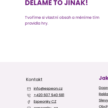
DĚLÁME TO JINAK!
Tvoříme si vlastní obsah a měníme tím
pravidla hry.
Z
á
p
Jak
Kontakt
a
t
Dopr
info
@
espeon.cz
í
Rekl
+420 607 940 681
Slevy
Espeonky CZ
Obch
espeonky_cz