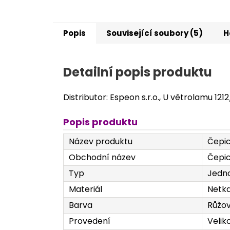
Popis
Související soubory (5)
H
Detailní popis produktu
Distributor: Espeon s.r.o., U větrolamu 121
Popis produktu
Název produktu
Čepic
Obchodní název
Čepic
Typ
Jedno
Materiál
Netka
Barva
Růžo
Provedení
Velik