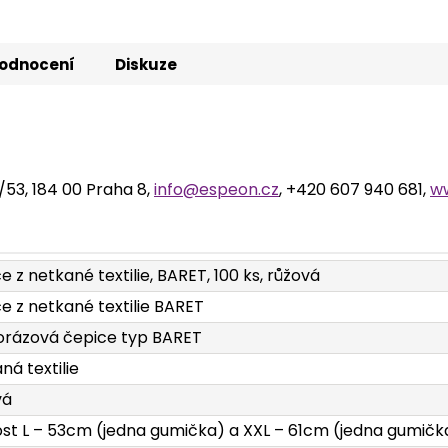
odnocení
Diskuze
2/53, 184 00 Praha 8,
info@espeon.cz
, +420 607 940 681,
w
e z netkané textilie, BARET, 100 ks, růžová
e z netkané textilie BARET
rázová čepice typ BARET
ná textilie
vá
ost L – 53cm (jedna gumička) a XXL – 61cm (jedna gumičk