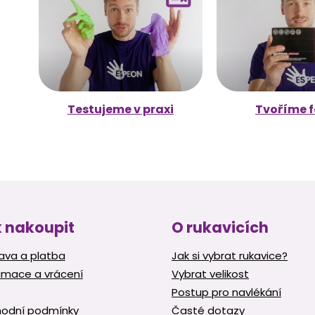
Testujeme v praxi
Tvoříme f
 nakoupit
O rukavicích
ava a platba
Jak si vybrat rukavice?
amace a vrácení
Vybrat velikost
Postup pro navlékání
odní podmínky
Časté dotazy