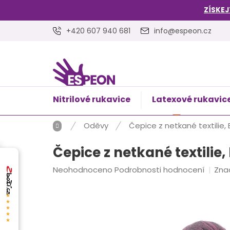
Přejít
ZÍSKEJ
na
obsah
+420 607 940 681
info@espeon.cz
Nitrilové rukavice
Latexové rukavic
NÁKUPNÍ
Prázdný 
KOŠÍK
Domů
Oděvy
Čepice z netkané textilie, 
Čepice z netkané textilie,
Průměrné
Neohodnoceno
Podrobnosti hodnocení
Zna
hodnocení
produktu
★★★★★
je
0,0
z