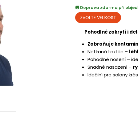
Doprava zdarma při objed
Pohodlné zakrytí i de
Zabraňuje kontamin
Netkaná textilie –
leh
Pohodlné nošení – ide
Snadné nasazení –
r
Ideální pro salony krá