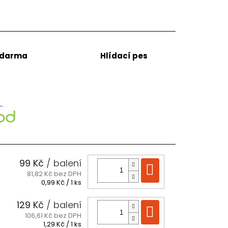
zdarma
Hlídací pes
99 Kč
/ balení
Do košíku
81,82 Kč bez DPH
Měrná
0,99 Kč / 1 ks
cena:
129 Kč
/ balení
Do košíku
106,61 Kč bez DPH
Měrná
1,29 Kč / 1 ks