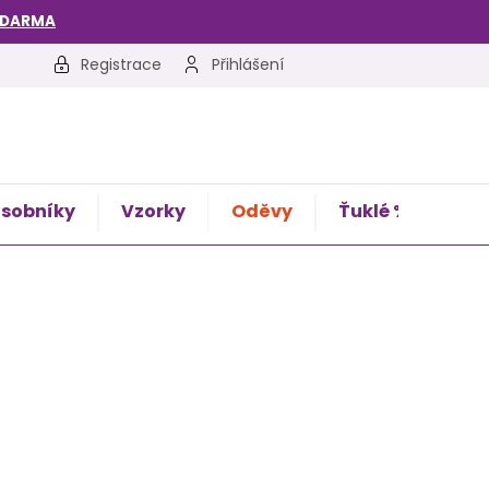
ZDARMA
Registrace
Přihlášení
sobníky
Vzorky
Oděvy
Ťuklé %
Kon