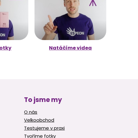
otky
Natáčíme videa
To jsme my
O nás
Velkoobchod
Testujeme v praxi
Tvoříme fotky