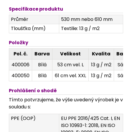
Specifikace produktu
Průměr
530 mm nebo 610 mm
Tloušťka (mm)
Textilie: 13 g / m2
Položky
Pol. č.
Barva
Velikost
Kvalita
Balen
400006
Bílá
53 cm vel. L
13 g / m2
Sáček
400050
Bílá
61 cm vel. XXL
13 g / m2
Sáček
Prohlášení o shodě
Tímto potvrzujeme, že výše uvedený výrobek je v
souladu s:
PPE (OOP)
EU PPE 2016/425 Cat. I, EN
ISO 10993-1: 2018, EN ISO