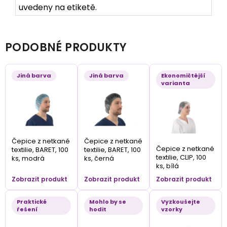
uvedeny na etiketě.
PODOBNÉ PRODUKTY
Jiná barva
Jiná barva
Ekonomičtější
varianta
Čepice z netkané
Čepice z netkané
Čepice z netkané
textilie, BARET, 100
textilie, BARET, 100
textilie, CLIP, 100
ks, modrá
ks, černá
ks, bílá
Zobrazit produkt
Zobrazit produkt
Zobrazit produkt
Praktické
Mohlo by se
Vyzkoušejte
řešení
hodit
vzorky