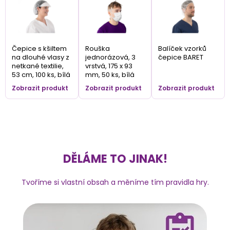
Čepice s kšiltem
Rouška
Balíček vzorků
na dlouhé vlasy z
jednorázová, 3
čepice BARET
netkané textilie,
vrstvá, 175 x 93
53 cm, 100 ks, bílá
mm, 50 ks, bílá
Zobrazit produkt
Zobrazit produkt
Zobrazit produkt
DĚLÁME TO JINAK!
Tvoříme si vlastní obsah a měníme tím pravidla hry.