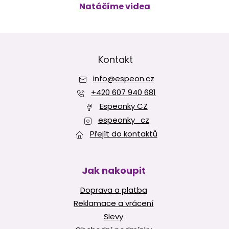
Natáčíme videa
Z
á
p
Kontakt
a
info
@
espeon.cz
t
í
+420 607 940 681
Espeonky CZ
espeonky_cz
Přejít do kontaktů
Jak nakoupit
Doprava a platba
Reklamace a vrácení
Slevy