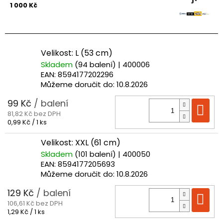
1 000 Kč
Velikost: L (53 cm)
Skladem
(94 balení)
| 400006
EAN:
8594177202296
Můžeme doručit do:
10.8.2026
99 Kč
/ balení
Do
81,82 Kč bez DPH
Měrná
0,99 Kč / 1 ks
cena:
Velikost: XXL (61 cm)
Skladem
(101 balení)
| 400050
EAN:
8594177205693
Můžeme doručit do:
10.8.2026
129 Kč
/ balení
Do
106,61 Kč bez DPH
Měrná
1,29 Kč / 1 ks
cena: