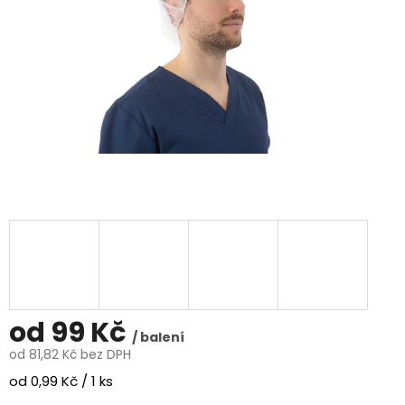
od
99 Kč
/ balení
od
81,82 Kč
bez DPH
Měrná
od 0,99 Kč / 1 ks
cena: