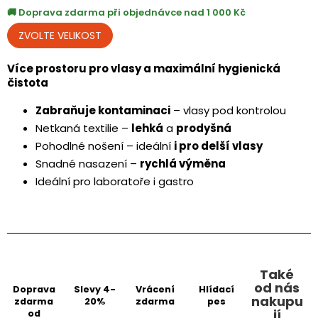
Doprava zdarma při objednávce nad 1 000 Kč
Více prostoru pro vlasy a maximální hygienická
čistota
Zabraňuje kontaminaci
– vlasy pod kontrolou
Netkaná textilie –
lehká
a
prodyšná
Pohodlné nošení – ideální
i pro delší vlasy
Snadné nasazení –
rychlá výměna
Ideální pro laboratoře i gastro
Také
od nás
Doprava
Slevy 4-
Vrácení
Hlídací
nakupu
zdarma
20%
zdarma
pes
jí
od