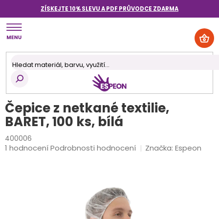
Přejít
ZÍSKEJTE 10% SLEVU A PDF PRŮVODCE
ZDARMA
na
obsah
NÁK
KOŠ
Čepice z netkané textilie,
BARET, 100 ks, bílá
400006
Průměrné
1 hodnocení
Podrobnosti hodnocení
Značka:
Espeon
hodnocení
produktu
je
5,0
z
5
hvězdiček.