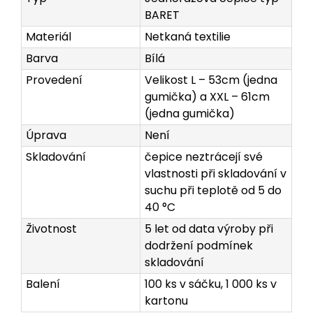
BARET
Materiál
Netkaná textilie
Barva
Bílá
Provedení
Velikost L – 53cm (jedna
gumička) a XXL – 61cm
(jedna gumička)
Úprava
Není
Skladování
čepice neztrácejí své
vlastnosti při skladování v
suchu při teplotě od 5 do
40 °C
Životnost
5 let od data výroby při
dodržení podmínek
skladování
Balení
100 ks v sáčku, 1 000 ks v
kartonu