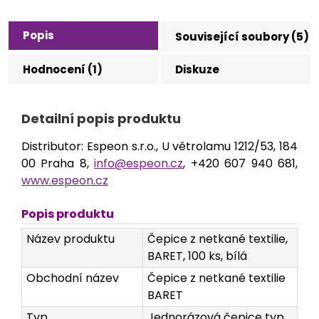
Popis
Související soubory (5)
Hodnocení (1)
Diskuze
Detailní popis produktu
Distributor: Espeon s.r.o., U větrolamu 1212/53, 184
00 Praha 8,
info@espeon.cz
, +420 607 940 681,
www.espeon.cz
Popis produktu
Název produktu
Čepice z netkané textilie,
BARET, 100 ks, bílá
Obchodní název
Čepice z netkané textilie
BARET
Typ
Jednorázová čepice typ