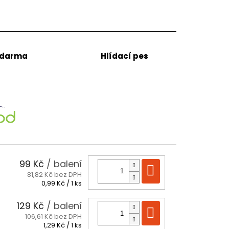
zdarma
Hlídací pes
99 Kč
/ balení
Do košíku
81,82 Kč bez DPH
Měrná
0,99 Kč / 1 ks
cena:
129 Kč
/ balení
Do košíku
106,61 Kč bez DPH
Měrná
1,29 Kč / 1 ks