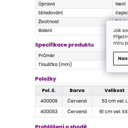
Úprava
Není
Skladování
čepic
Životnost
5 let
Jak so
Balení
100 k
Přijet
míru p
Specifikace produktu
Průměr
530 
Nas
Tloušťka (mm)
Textil
Položky
Pol. č.
Barva
Velikost
400009
Červená
53 cm vel. L
400053
Červená
61 cm vel. XX
Prohlášení o shodě