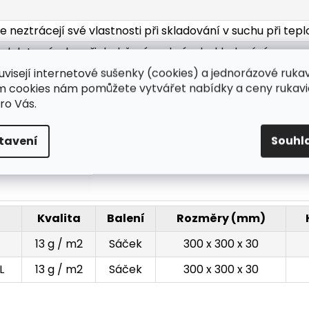
e neztrácejí své vlastnosti při skladování v suchu při tep
 od data výroby při dodržení podmínek skladování
uvisejí internetové sušenky (cookies) a jednorázové ruka
s v sáčku, 1 000 ks v kartonu
ím cookies nám pomůžete vytvářet nabídky a ceny rukavi
ro Vás.
mm nebo 610 mm
tavení
Souhl
ie: 13 g / m2
Kvalita
Balení
Rozměry (mm)
13 g / m2
Sáček
300 x 300 x 30
L
13 g / m2
Sáček
300 x 300 x 30