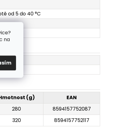
lotě od 5 do 40 °C
vice?
c na
asím
Hmotnost (g)
EAN
280
8594157752087
320
8594157752117