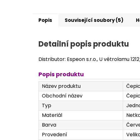
Popis
Související soubory (5)
H
Detailní popis produktu
Distributor: Espeon s.r.o., U větrolamu 121
Popis produktu
Název produktu
Čepic
Obchodní název
Čepic
Typ
Jedno
Materiál
Netka
Barva
Červ
Provedení
Velik