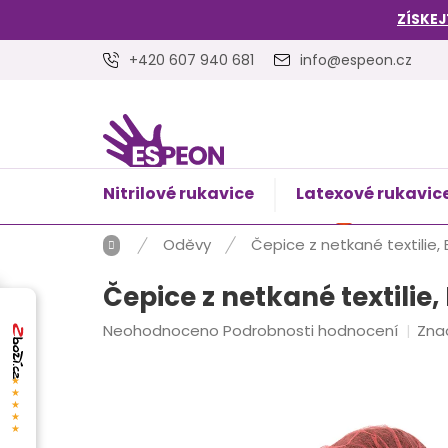
Přejít
ZÍSKEJ
na
obsah
+420 607 940 681
info@espeon.cz
Nitrilové rukavice
Latexové rukavic
NÁKUPNÍ
Prázdný 
KOŠÍK
Domů
Oděvy
Čepice z netkané textilie, 
Čepice z netkané textilie,
Průměrné
Neohodnoceno
Podrobnosti hodnocení
Zna
hodnocení
produktu
★★★★★
je
0,0
z