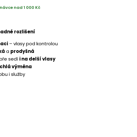
návce nad 1 000 Kč
adné rozlišení
aci
– vlasy pod kontrolou
ká
a
prodyšná
bře sedí
i na delší vlasy
ychlá výměna
obu i služby