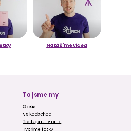
otky
Natáčíme videa
To jsme my
O nás
Velkoobchod
Testujeme v praxi
Tvoříme fotky