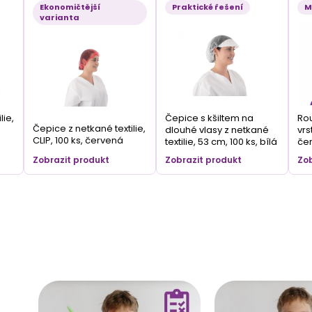
Ekonomičtější
Praktické řešení
M
varianta
lie,
Čepice s kšiltem na
Rou
Čepice z netkané textilie,
dlouhé vlasy z netkané
vrs
CLIP, 100 ks, červená
textilie, 53 cm, 100 ks, bílá
če
Zobrazit produkt
Zobrazit produkt
Zob