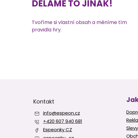
DĚLÁME TO JINAK!
Tvoříme si vlastní obsah a měníme tím
pravidla hry.
Z
á
p
Jak
Kontakt
a
t
Dopr
info
@
espeon.cz
í
Rekl
+420 607 940 681
Slevy
Espeonky CZ
Obch
espeonky_cz