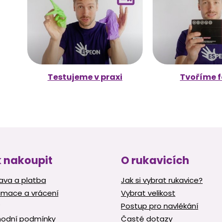
Testujeme v praxi
Tvoříme f
 nakoupit
O rukavicích
ava a platba
Jak si vybrat rukavice?
amace a vrácení
Vybrat velikost
Postup pro navlékání
odní podmínky
Časté dotazy