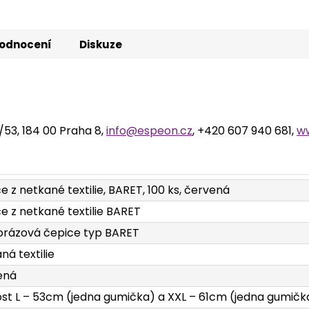
odnocení
Diskuze
2/53, 184 00 Praha 8,
info@espeon.cz
, +420 607 940 681,
w
e z netkané textilie, BARET, 100 ks, červená
e z netkané textilie BARET
rázová čepice typ BARET
ná textilie
ená
ost L – 53cm (jedna gumička) a XXL – 61cm (jedna gumičk