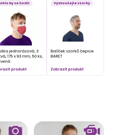
ohlo by se hodit
Vyzkoušejte vzorky
ška jednorázová, 3
Balíček vzorků čepice
tvá, 175 x 93 mm, 50 ks,
BARET
rvená
razit produkt
Zobrazit produkt