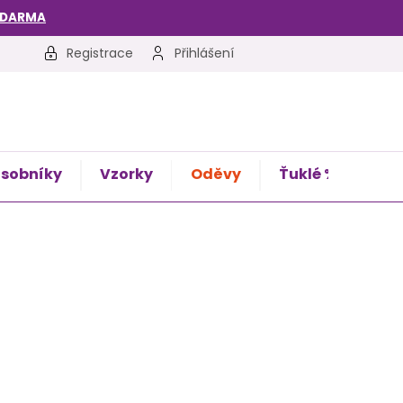
ZDARMA
Registrace
Přihlášení
sobníky
Vzorky
Oděvy
Ťuklé %
Kon