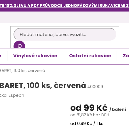
TE 10% SLEVU A PDF PRŮVODCE
JEDNORÁZOVÝMI RUKAVICEMI
e
Vinylové rukavice
Ostatní rukavice
Zá
košík
BARET, 100 ks, červená
 BARET, 100 ks, červená
400009
čka:
Espeon
od
99 Kč
/ balení
od
81,82 Kč
bez DPH
Měrná
od 0,99 Kč / 1 ks
cena: