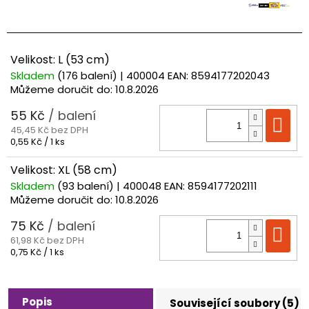
Velikost: L (53 cm)
Skladem
(176 balení)
| 400004
EAN:
8594177202043
Můžeme doručit do:
10.8.2026
55 Kč
/ balení
Do
45,45 Kč bez DPH
Měrná
0,55 Kč / 1 ks
cena:
Velikost: XL (58 cm)
Skladem
(93 balení)
| 400048
EAN:
8594177202111
Můžeme doručit do:
10.8.2026
75 Kč
/ balení
Do
61,98 Kč bez DPH
Měrná
0,75 Kč / 1 ks
cena:
Popis
Související soubory (5)