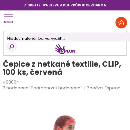
Přejít
ZÍSKEJTE 10% SLEVU A PDF PRŮVODCE
ZDARMA
na
obsah
NÁK
KOŠ
Čepice z netkané textilie, CLIP,
100 ks, červená
400004
Průměrné
2 hodnocení
Podrobnosti hodnocení
Značka:
Espeon
hodnocení
produktu
je
5,0
z
5
hvězdiček.