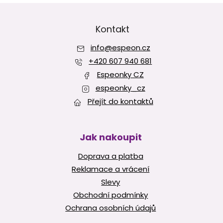
Z
á
p
Kontakt
a
info
@
espeon.cz
t
í
+420 607 940 681
Espeonky CZ
espeonky_cz
Přejít do kontaktů
Jak nakoupit
Doprava a platba
Reklamace a vrácení
Slevy
Obchodní podmínky
Ochrana osobních údajů