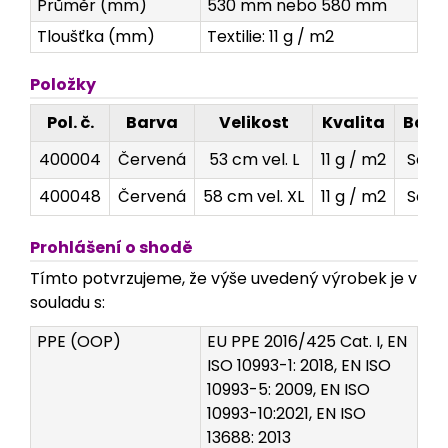
Průměr (mm)
530 mm nebo 580 mm
Tloušťka (mm)
Textilie: 11 g / m2
Položky
Pol. č.
Barva
Velikost
Kvalita
Bale
400004
Červená
53 cm vel. L
11 g / m2
Sáče
400048
Červená
58 cm vel. XL
11 g / m2
Sáče
Prohlášení o shodě
Tímto potvrzujeme, že výše uvedený výrobek je v
souladu s:
PPE (OOP)
EU PPE 2016/425 Cat. I, EN
ISO 10993-1: 2018, EN ISO
10993-5: 2009, EN ISO
10993-10:2021, EN ISO
13688: 2013