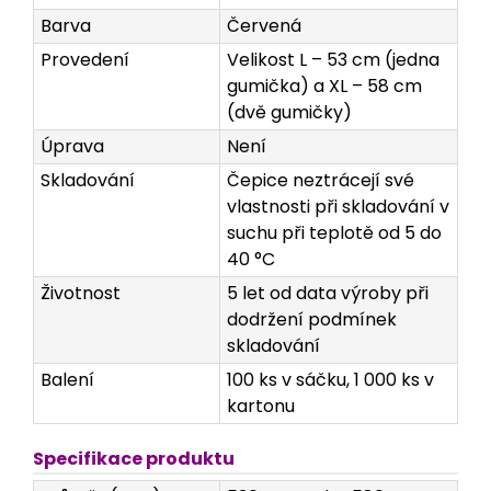
Barva
Červená
Provedení
Velikost L – 53 cm (jedna
gumička) a XL – 58 cm
(dvě gumičky)
Úprava
Není
Skladování
Čepice neztrácejí své
vlastnosti při skladování v
suchu při teplotě od 5 do
40 °C
Životnost
5 let od data výroby při
dodržení podmínek
skladování
Balení
100 ks v sáčku, 1 000 ks v
kartonu
Specifikace produktu