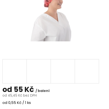
od
55 Kč
/ balení
od
45,45 Kč
bez DPH
Měrná
od 0,55 Kč / 1 ks
cena: