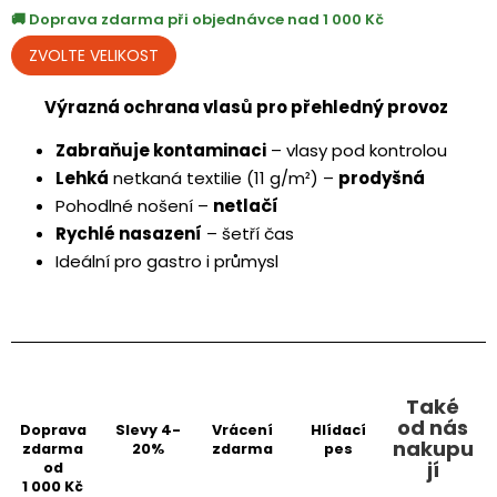
Doprava zdarma při objednávce nad 1 000 Kč
Výrazná ochrana vlasů pro přehledný provoz
Zabraňuje kontaminaci
– vlasy pod kontrolou
Lehká
netkaná textilie (11 g/m²) –
prodyšná
Pohodlné nošení –
netlačí
Rychlé nasazení
– šetří čas
Ideální pro gastro i průmysl
Také
od nás
Doprava
Slevy 4-
Vrácení
Hlídací
nakupu
zdarma
20%
zdarma
pes
jí
od
1 000 Kč