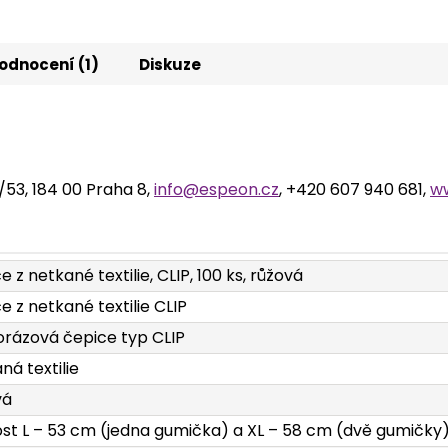
odnocení (1)
Diskuze
2/53, 184 00 Praha 8,
info@espeon.cz
, +420 607 940 681,
w
e z netkané textilie, CLIP, 100 ks, růžová
e z netkané textilie CLIP
rázová čepice typ CLIP
ná textilie
vá
ost L – 53 cm (jedna gumička) a XL – 58 cm (dvě gumičky