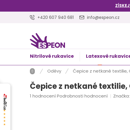
Přejít
ZÍSKEJ
na
obsah
+420 607 940 681
info@espeon.cz
Nitrilové rukavice
Latexové rukavic
NÁKUPNÍ
Prázdný 
KOŠÍK
Domů
Oděvy
Čepice z netkané textilie, C
Čepice z netkané textilie, 
Průměrné
1 hodnocení
Podrobnosti hodnocení
Značka
hodnocení
produktu
★★★★★
je
5,0
z