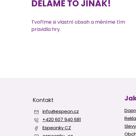
DĚLÁME TO JINAK!
Tvoříme si vlastní obsah a měníme tím
pravidla hry.
Z
á
p
Jak
Kontakt
a
t
Dopr
info
@
espeon.cz
í
Rekl
+420 607 940 681
Slevy
Espeonky CZ
Obch
espeonky_cz