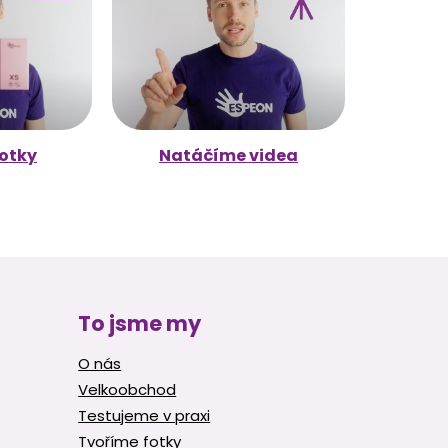
otky
Natáčíme videa
To jsme my
O nás
Velkoobchod
Testujeme v praxi
Tvoříme fotky