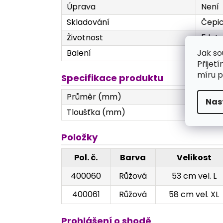
Úprava
Není
Skladování
Čepic
Životnost
5 let
Jak so
Balení
100 k
Přijet
míru p
Specifikace produktu
Průměr (mm)
530 
Nas
Tloušťka (mm)
Textil
Položky
Pol. č.
Barva
Velikost
400060
Růžová
53 cm vel. L
400061
Růžová
58 cm vel. XL
Prohlášení o shodě