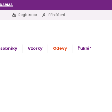
ZDARMA
Registrace
Přihlášení
sobníky
Vzorky
Oděvy
Ťuklé %
Kon