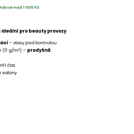
návce nad 1 000 Kč
ideální pro beauty provozy
aci
– vlasy pod kontrolou
e (11 g/m²) –
prodyšná
tří čas
é salony