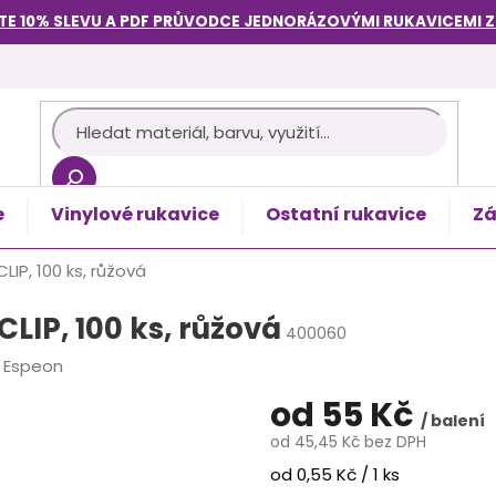
TE 10% SLEVU A PDF PRŮVODCE
JEDNORÁZOVÝMI RUKAVICEMI
e
Vinylové rukavice
Ostatní rukavice
Zá
košík
LIP, 100 ks, růžová
CLIP, 100 ks, růžová
400060
:
Espeon
od
55 Kč
/ balení
od
45,45 Kč
bez DPH
Měrná
od 0,55 Kč / 1 ks
cena: