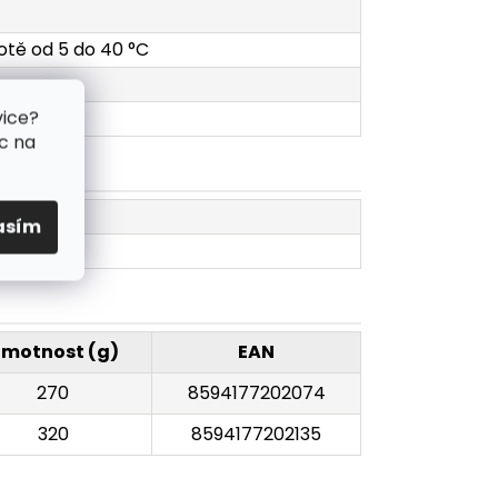
lotě od 5 do 40 °C
vice?
c na
asím
motnost (g)
EAN
270
8594177202074
320
8594177202135