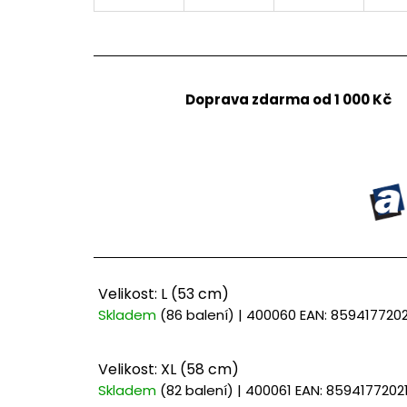
Doprava zdarma od 1 000 Kč
Velikost: L (53 cm)
Skladem
(86 balení)
| 400060
EAN:
859417720
Velikost: XL (58 cm)
Skladem
(82 balení)
| 400061
EAN:
8594177202