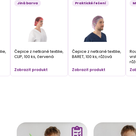
Jiná barva
Praktické řešení
M
lie,
Čepice z netkané textilie,
Čepice z netkané textilie,
Rou
CLIP, 100 ks, červená
BARET, 100 ks, růžová
vrs
rů
Zobrazit produkt
Zobrazit produkt
Zob