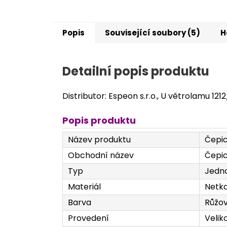
Popis
Související soubory (5)
H
Detailní popis produktu
Distributor: Espeon s.r.o., U větrolamu 121
Popis produktu
Název produktu
Čepic
Obchodní název
Čepic
Typ
Jedno
Materiál
Netka
Barva
Růžo
Provedení
Velik