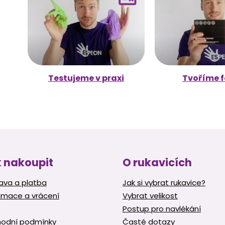
Testujeme v praxi
Tvoříme f
 nakoupit
O rukavicích
ava a platba
Jak si vybrat rukavice?
amace a vrácení
Vybrat velikost
Postup pro navlékání
odní podmínky
Časté dotazy