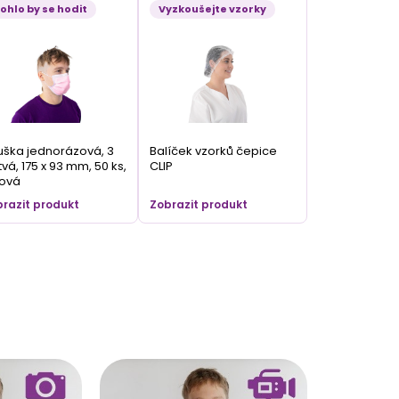
ohlo by se hodit
Vyzkoušejte vzorky
ška jednorázová, 3
Balíček vzorků čepice
tvá, 175 x 93 mm, 50 ks,
CLIP
žová
razit produkt
Zobrazit produkt