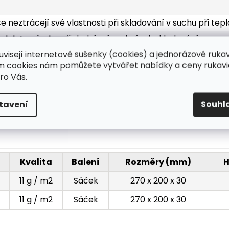
e neztrácejí své vlastnosti při skladování v suchu při tep
 od data výroby při dodržení podmínek skladování
uvisejí internetové sušenky (cookies) a jednorázové ruka
s v sáčku, 1 000 ks v kartonu
ím cookies nám pomůžete vytvářet nabídky a ceny rukavi
ro Vás.
mm nebo 580 mm
tavení
Souhl
ie: 11 g / m2
Kvalita
Balení
Rozměry (mm)
H
11 g / m2
Sáček
270 x 200 x 30
11 g / m2
Sáček
270 x 200 x 30