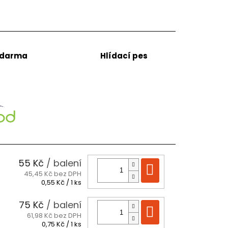
zdarma
Hlídací pes
55 Kč
/ balení
Do košíku
45,45 Kč bez DPH
Měrná
0,55 Kč / 1 ks
cena:
75 Kč
/ balení
Do košíku
61,98 Kč bez DPH
Měrná
0,75 Kč / 1 ks