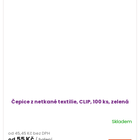
Čepice z netkané textilie, CLIP, 100 ks, zelená
Skladem
Průměrné
hodnocení
od 45,45 Kč bez DPH
produktu
55 Kč
od
/ balení