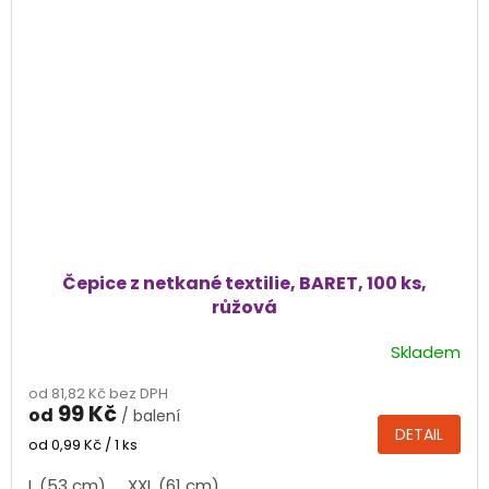
Čepice z netkané textilie, BARET, 100 ks,
růžová
Skladem
od 81,82 Kč bez DPH
99 Kč
od
/ balení
DETAIL
Měrná
od 0,99 Kč / 1 ks
cena:
L (53 cm)
XXL (61 cm)