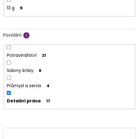
13 g
9
Povolání
Potravinářství
21
Salony krásy
8
Průmysl a servis
4
Detailní práce
17
V
ý