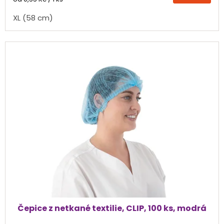
cena:
z
XL (58 cm)
5
hvězdiček.
Čepice z netkané textilie, CLIP, 100 ks, modrá