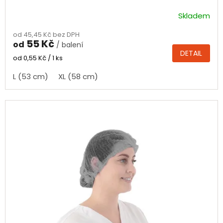
Skladem
Průměrné
hodnocení
od 45,45 Kč bez DPH
produktu
55 Kč
od
/ balení
je
DETAIL
5,0
Měrná
od 0,55 Kč / 1 ks
cena:
z
L (53 cm)
XL (58 cm)
5
hvězdiček.