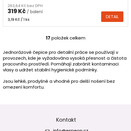
263,64 Kč bez DPH
319 Kč
/ balení
DETAIL
Měrná
3,19 Kč / 1 ks
cena:
17
položek celkem
O
v
l
Jednorázové čepice pro detailní práce se používají v
á
provozech, kde je vyžadována vysoká přesnost a čistota
d
pracovního prostředí. Pomáhají zabránit kontaminaci
a
vlasy a udržet stabilní hygienické podmínky.
c
í
Jsou lehké, prodyšné a vhodné pro delší nošení bez
p
omezení komfortu.
r
v
k
Z
y
v
á
ý
p
Kontakt
p
a
i
info
@
espeon.cz