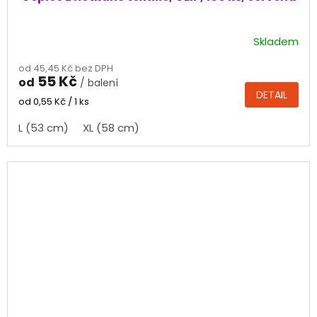
Skladem
Průměrné
hodnocení
od 45,45 Kč bez DPH
produktu
55 Kč
od
/ balení
je
DETAIL
5,0
Měrná
od 0,55 Kč / 1 ks
cena:
z
L (53 cm)
XL (58 cm)
5
hvězdiček.