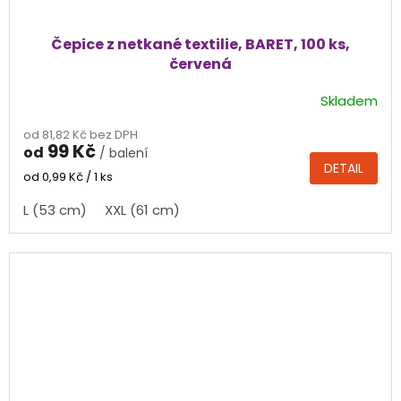
Čepice z netkané textilie, BARET, 100 ks,
červená
Skladem
od 81,82 Kč bez DPH
99 Kč
od
/ balení
DETAIL
Měrná
od 0,99 Kč / 1 ks
cena:
L (53 cm)
XXL (61 cm)