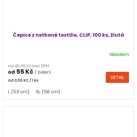
Čepice z netkané textilie, CLIP, 100 ks, žlutá
Skladem
Průměrné
hodnocení
od 45,45 Kč bez DPH
produktu
55 Kč
od
/ balení
je
DETAIL
5,0
Měrná
od 0,55 Kč / 1 ks
cena:
z
L (53 cm)
XL (58 cm)
5
hvězdiček.