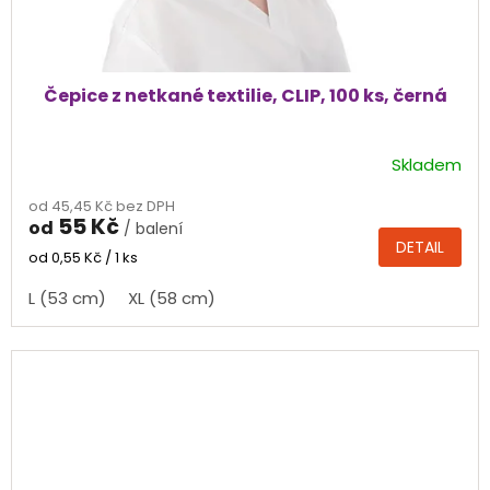
Čepice z netkané textilie, CLIP, 100 ks, černá
Skladem
Průměrné
hodnocení
od 45,45 Kč bez DPH
produktu
55 Kč
od
/ balení
je
DETAIL
5,0
Měrná
od 0,55 Kč / 1 ks
cena:
z
L (53 cm)
XL (58 cm)
5
hvězdiček.