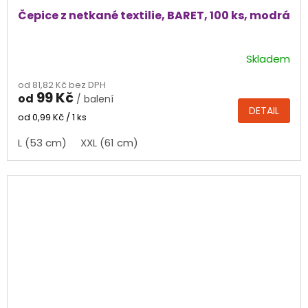
Čepice z netkané textilie, BARET, 100 ks, modrá
Skladem
Průměrné
hodnocení
od 81,82 Kč bez DPH
produktu
99 Kč
od
/ balení
je
DETAIL
5,0
Měrná
od 0,99 Kč / 1 ks
cena:
z
L (53 cm)
XXL (61 cm)
5
hvězdiček.