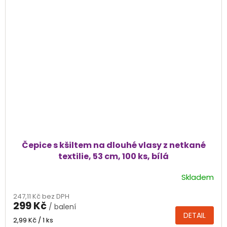
Čepice s kšiltem na dlouhé vlasy z netkané
textilie, 53 cm, 100 ks, bílá
Skladem
247,11 Kč bez DPH
299 Kč
/ balení
DETAIL
Měrná
2,99 Kč / 1 ks