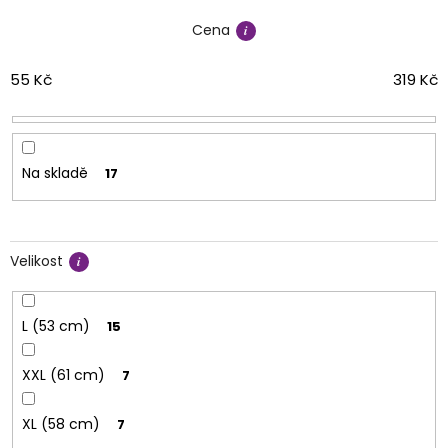
í
Cena
p
r
o
55
Kč
319
Kč
d
u
k
t
Na skladě
17
ů
Velikost
L (53 cm)
15
XXL (61 cm)
7
XL (58 cm)
7