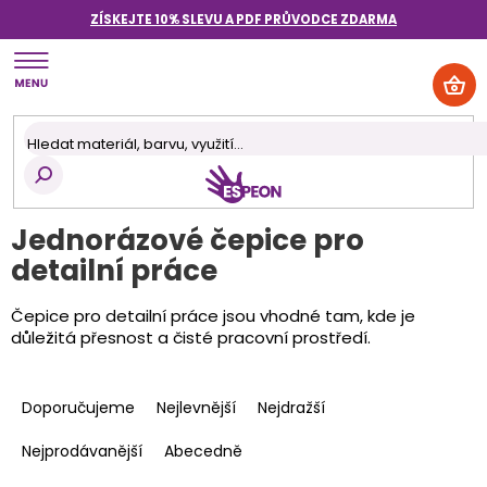
Přejít
ZÍSKEJTE 10% SLEVU A PDF PRŮVODCE
ZDARMA
na
obsah
NÁK
KOŠ
Jednorázové čepice pro
detailní práce
Čepice pro detailní práce jsou vhodné tam, kde je
důležitá přesnost a čisté pracovní prostředí.
Ř
a
Doporučujeme
Nejlevnější
Nejdražší
z
e
Nejprodávanější
Abecedně
n