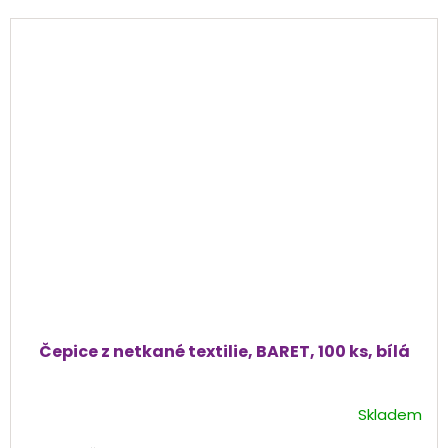
Čepice z netkané textilie, BARET, 100 ks, bílá
Skladem
Průměrné
hodnocení