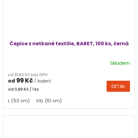
Čepice z netkané textilie, BARET, 100 ks, černá
Skladem
od 81,82 Kč bez DPH
99 Kč
od
/ balení
DETAIL
Měrná
od 0,99 Kč / 1 ks
cena:
L (53 cm)
XXL (61 cm)