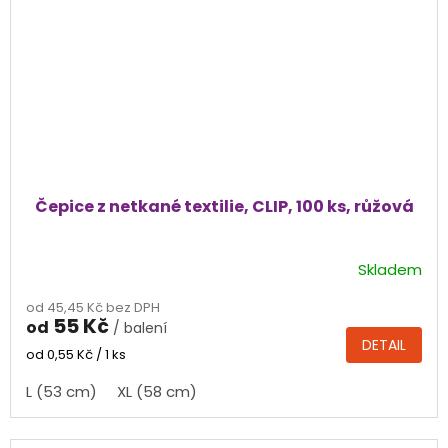
Čepice z netkané textilie, CLIP, 100 ks, růžová
Skladem
Průměrné
hodnocení
od 45,45 Kč bez DPH
produktu
55 Kč
od
/ balení
je
DETAIL
5,0
Měrná
od 0,55 Kč / 1 ks
cena:
z
L (53 cm)
XL (58 cm)
5
hvězdiček.