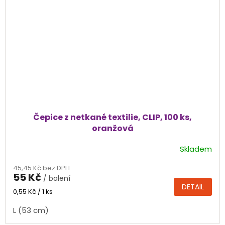
Čepice z netkané textilie, CLIP, 100 ks,
oranžová
Skladem
Průměrné
hodnocení
45,45 Kč bez DPH
produktu
55 Kč
/ balení
je
DETAIL
5,0
Měrná
0,55 Kč / 1 ks
cena:
z
L (53 cm)
5
hvězdiček.