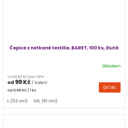
Čepice z netkané textilie, BARET, 100 ks, žlutá
Skladem
od 81,82 Kč bez DPH
99 Kč
od
/ balení
DETAIL
Měrná
od 0,99 Kč / 1 ks
cena:
L (53 cm)
XXL (61 cm)