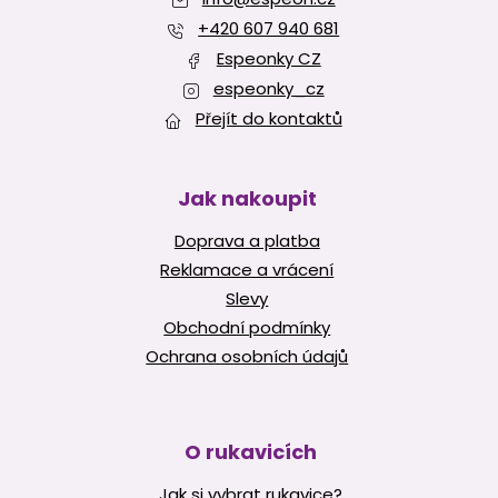
t
s
í
+420 607 940 681
u
Espeonky CZ
espeonky_cz
Přejít do kontaktů
Jak nakoupit
Doprava a platba
Reklamace a vrácení
Slevy
Obchodní podmínky
Ochrana osobních údajů
O rukavicích
Jak si vybrat rukavice?