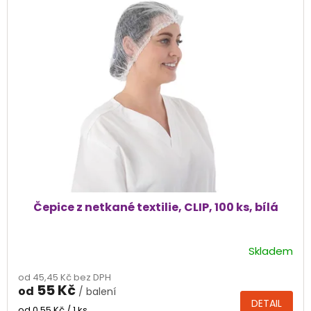
p
i
s
p
r
o
d
u
k
t
ů
Čepice z netkané textilie, CLIP, 100 ks, bílá
Skladem
Průměrné
hodnocení
od 45,45 Kč bez DPH
produktu
55 Kč
od
/ balení
je
DETAIL
4,8
Měrná
od 0,55 Kč / 1 ks