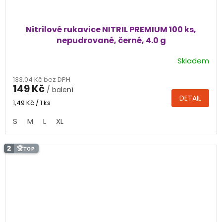
Nitrilové rukavice NITRIL PREMIUM 100 ks,
nepudrované, černé, 4.0 g
Skladem
Průměrné
hodnocení
133,04 Kč bez DPH
produktu
149 Kč
/ balení
je
DETAIL
4,4
Měrná
1,49 Kč / 1 ks
cena:
z
S
M
L
XL
5
hvězdiček.
2
🏆
TOP