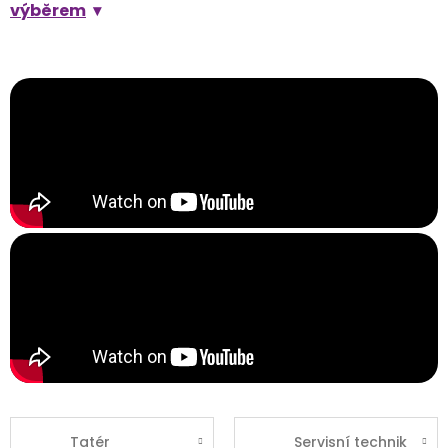
výběrem
Tatér
Servisní technik