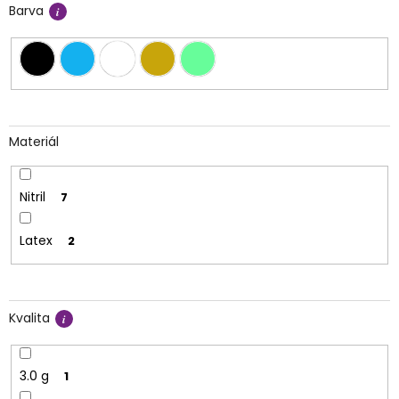
Barva
Materiál
Nitril
7
Latex
2
Kvalita
3.0 g
1