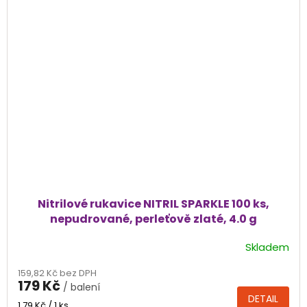
Nitrilové rukavice NITRIL SPARKLE 100 ks,
nepudrované, perleťově zlaté, 4.0 g
Skladem
Průměrné
hodnocení
159,82 Kč bez DPH
produktu
179 Kč
/ balení
je
DETAIL
5,0
Měrná
1,79 Kč / 1 ks