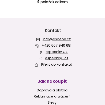
9
položek celkem
O
v
l
á
Z
d
á
a
p
Kontakt
c
í
a
p
info
@
espeon.cz
t
r
í
+420 607 940 681
v
Espeonky CZ
k
y
espeonky_cz
v
Přejít do kontaktů
ý
p
i
s
Jak nakoupit
u
Doprava a platba
Reklamace a vrácení
Slevy