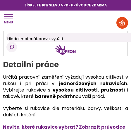
Přejít
ZÍSKEJTE 10% SLEVU A PDF PRŮVODCE
ZDARMA
na
obsah
NÁK
KOŠ
Detailní práce
Určitá pracovní zaměření vyžadují vysokou citlivost v
rukou i při práci v
jednorázových rukavicích
.
Vybírejte rukavice s
vysokou citlivostí
,
pružností
i
takové, které
barevně
podtrhnou
vaši práci.
Vyberte si rukavice dle materiálu, barvy, velikosti a
dalších kritérií.
Nevíte, které rukavice vybrat? Zobrazit průvodce