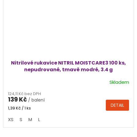
Nitrilové rukavice NITRIL MOISTCARE3 100 ks,
nepudrované, tmavě modré, 3.4 g
Skladem
Průměrné
hodnocení
124,11 Kč bez DPH
produktu
139 Kč
/ balení
je
DETAIL
4,6
Měrná
1,39 Kč / 1 ks
cena:
z
XS
S
M
L
5
hvězdiček.