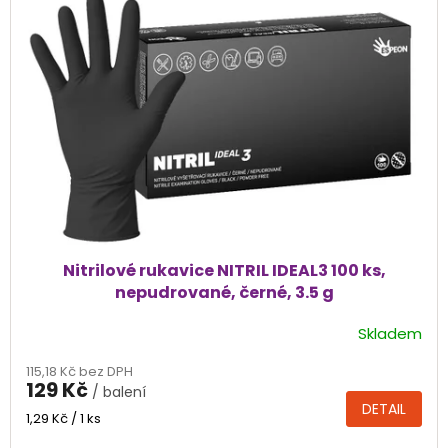
Nitrilové rukavice NITRIL IDEAL3 100 ks,
nepudrované, černé, 3.5 g
Skladem
Průměrné
hodnocení
115,18 Kč bez DPH
produktu
129 Kč
/ balení
je
DETAIL
4,4
Měrná
1,29 Kč / 1 ks
cena:
z