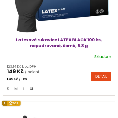
u
k
t
ů
Latexové rukavice LATEX BLACK 100 ks,
nepudrované, černé, 5.8 g
Skladem
Průměrné
hodnocení
123,14 Kč bez DPH
produktu
149 Kč
/ balení
je
DETAIL
4,9
Měrná
1,49 Kč / 1 ks
cena:
z
S
M
L
XL
5
hvězdiček.
1
🏆
TOP