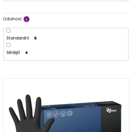
Odolnost
Standardní
5
Silnější
4
V
ý
p
i
s
p
r
o
d