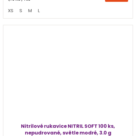
cena:
z
XS
S
M
L
5
hvězdiček.
Nitrilové rukavice NITRIL SOFT 100 ks,
nepudrované, světle modré, 3.0 g