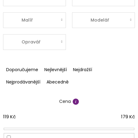
Malíř
Modelář
Opravář
Ř
a
Doporučujeme
Nejlevnější
Nejdražší
z
e
Nejprodávanější
Abecedně
n
í
Cena
p
r
o
119
Kč
179
Kč
d
u
k