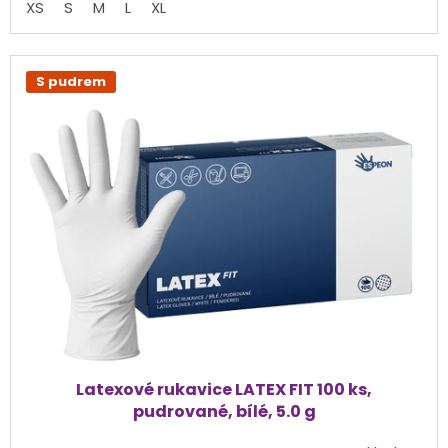
XS
S
M
L
XL
5
hvězdiček.
S pudrem
Latexové rukavice LATEX FIT 100 ks,
pudrované, bílé, 5.0 g