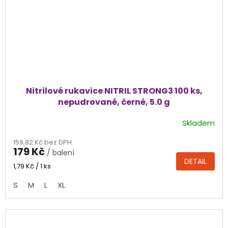
Nitrilové rukavice NITRIL STRONG3 100 ks,
nepudrované, černé, 5.0 g
Skladem
Průměrné
hodnocení
159,82 Kč bez DPH
produktu
179 Kč
/ balení
je
DETAIL
4,6
Měrná
1,79 Kč / 1 ks
cena:
z
S
M
L
XL
5
hvězdiček.