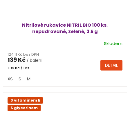
Nitrilové rukavice NITRIL BIO 100 ks,
nepudrované, zelené, 3.5 g
Skladem
Průměrné
hodnocení
124,11 Kč bez DPH
produktu
139 Kč
/ balení
je
DETAIL
4,8
Měrná
1,39 Kč / 1 ks
cena:
z
XS
S
M
5
hvězdiček.
S vitamínem E
S glycerinem