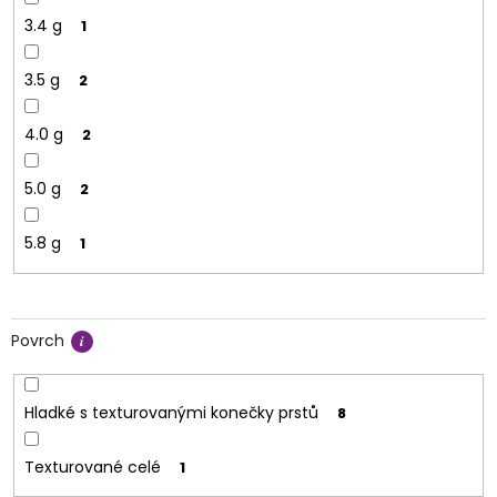
3.4 g
1
3.5 g
2
4.0 g
2
5.0 g
2
5.8 g
1
Povrch
Hladké s texturovanými konečky prstů
8
Texturované celé
1