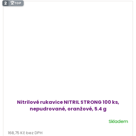
2
🏆
TOP
Nitrilové rukavice NITRIL STRONG 100 ks,
nepudrované, oranžové, 5.4 g
Skladem
Průměrné
hodnocení
168,75 Kč bez DPH
produktu