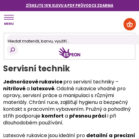
Přejít
ZÍSKEJTE 10% SLEVU A PDF PRŮVODCE
ZDARMA
na
obsah
NÁK
KOŠ
Servisní technik
Jednorázové rukavice
pro servisní techniky –
nitrilové
a
latexové
. Odolné rukavice vhodné pro
opravy, servisní práce a manipulaci s různými
materiály. Chrání ruce, zajišťují hygienu a bezpečný
kontakt s pracovním vybavením. Pružný a pohodlný
střih podporuje
komfort
a
přesnou práci
i při
dlouhodobém používání.
Latexové rukavice jsou ideální pro
detailní
a
precizní