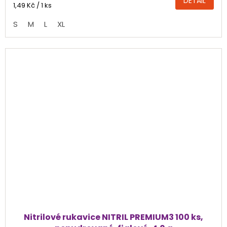
DETAIL
4,4
Měrná
1,49 Kč / 1 ks
cena:
z
S
M
L
XL
5
hvězdiček.
Nitrilové rukavice NITRIL PREMIUM3 100 ks,