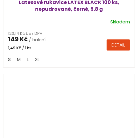
Latexové rukavice LATEX BLACK 100 ks,
nepudrované, černé, 5.8 g
Skladem
Průměrné
hodnocení
123,14 Kč bez DPH
produktu
149 Kč
/ balení
je
DETAIL
4,9
Měrná
1,49 Kč / 1 ks
cena:
z
S
M
L
XL
5
hvězdiček.