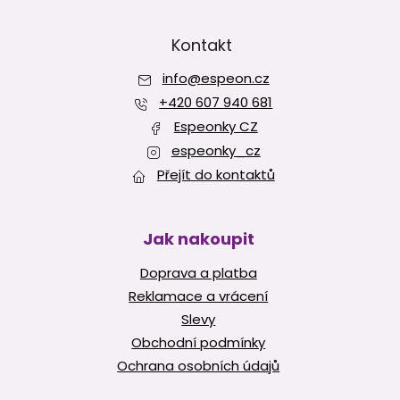
Z
d
á
a
p
Kontakt
c
í
a
p
info
@
espeon.cz
t
r
í
+420 607 940 681
v
Espeonky CZ
k
y
espeonky_cz
v
Přejít do kontaktů
ý
p
i
s
Jak nakoupit
u
Doprava a platba
Reklamace a vrácení
Slevy
Obchodní podmínky
Ochrana osobních údajů