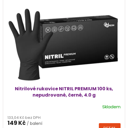
Nitrilové rukavice NITRIL PREMIUM 100 ks,
nepudrované, černé, 4.0 g
Skladem
Průměrné
hodnocení
133,04 Kč bez DPH
produktu
149 Kč
/ balení
je