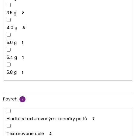
3.5 g
2
4.0 g
3
5.0 g
1
5.4 g
1
5.8 g
1
Povrch
Hladké s texturovanými konečky prstů
7
Texturované celé
2