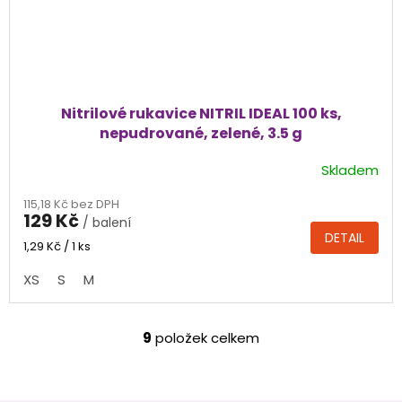
Nitrilové rukavice NITRIL IDEAL 100 ks,
nepudrované, zelené, 3.5 g
Skladem
Průměrné
hodnocení
115,18 Kč bez DPH
produktu
129 Kč
/ balení
je
DETAIL
4,7
Měrná
1,29 Kč / 1 ks
cena:
z
XS
S
M
5
hvězdiček.
9
položek celkem
O
v
l
á