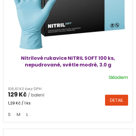
Nitrilové rukavice NITRIL SOFT 100 ks,
nepudrované, světle modré, 3.0 g
Skladem
Průměrné
hodnocení
106,61 Kč bez DPH
produktu
129 Kč
/ balení
je
DETAIL
4,5
Měrná
1,29 Kč / 1 ks
cena:
z
S
M
L
5
hvězdiček.