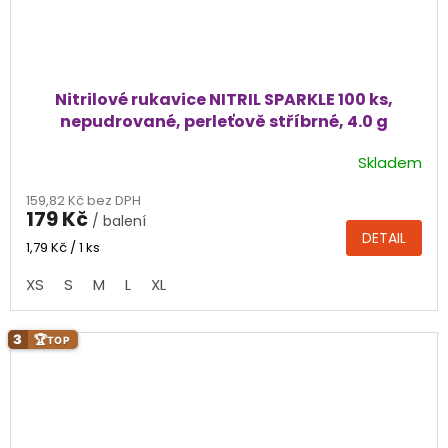
Nitrilové rukavice NITRIL SPARKLE 100 ks,
nepudrované, perleťově stříbrné, 4.0 g
Skladem
Průměrné
hodnocení
159,82 Kč bez DPH
produktu
179 Kč
/ balení
je
DETAIL
5,0
Měrná
1,79 Kč / 1 ks
cena:
z
XS
S
M
L
XL
5
hvězdiček.
3
🏆
TOP