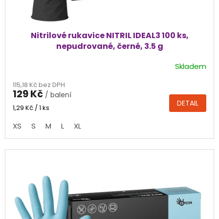
ů
Nitrilové rukavice NITRIL IDEAL3 100 ks,
nepudrované, černé, 3.5 g
Skladem
Průměrné
hodnocení
115,18 Kč bez DPH
produktu
129 Kč
/ balení
je
DETAIL
4,4
Měrná
1,29 Kč / 1 ks
cena:
z
XS
S
M
L
XL
5
hvězdiček.