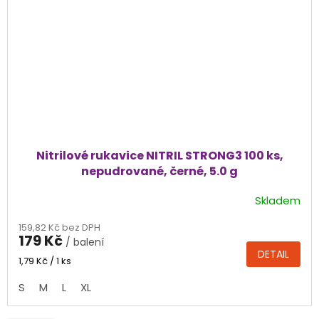
Nitrilové rukavice NITRIL STRONG3 100 ks,
nepudrované, černé, 5.0 g
Skladem
Průměrné
hodnocení
159,82 Kč bez DPH
produktu
179 Kč
/ balení
je
DETAIL
4,6
Měrná
1,79 Kč / 1 ks
cena:
z
S
M
L
XL
5
hvězdiček.