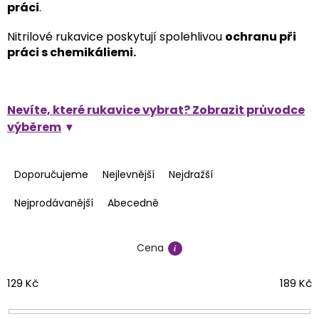
práci
.
Nitrilové rukavice poskytují spolehlivou
ochranu při
práci s chemikáliemi.
Nevíte, které rukavice vybrat? Zobrazit průvodce
výběrem
Ř
a
Doporučujeme
Nejlevnější
Nejdražší
z
e
Nejprodávanější
Abecedně
n
í
Cena
p
r
o
129
Kč
189
Kč
d
u