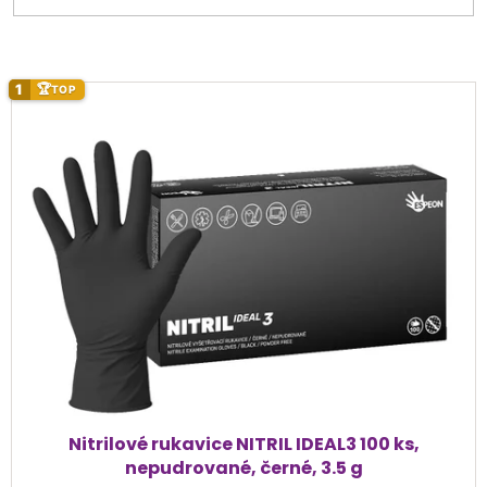
V
1
🏆
TOP
ý
p
i
s
p
r
o
d
u
k
t
ů
Nitrilové rukavice NITRIL IDEAL3 100 ks,
nepudrované, černé, 3.5 g