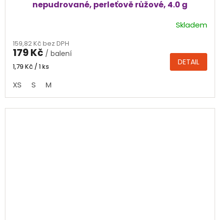
nepudrované, perleťově růžové, 4.0 g
Skladem
Průměrné
hodnocení
159,82 Kč bez DPH
produktu
179 Kč
/ balení
je
DETAIL
4,3
Měrná
1,79 Kč / 1 ks
cena:
z
XS
S
M
5
hvězdiček.