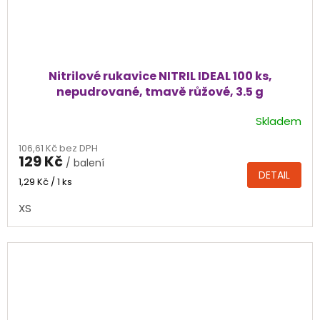
Nitrilové rukavice NITRIL IDEAL 100 ks,
nepudrované, tmavě růžové, 3.5 g
Skladem
Průměrné
hodnocení
106,61 Kč bez DPH
produktu
129 Kč
/ balení
je
DETAIL
4,4
Měrná
1,29 Kč / 1 ks
cena:
z
XS
5
hvězdiček.