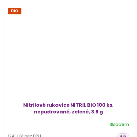
BIO
Nitrilové rukavice NITRIL BIO 100 ks,
nepudrované, zelené, 3.5 g
Skladem
Průměrné
hodnocení
124,11 Kč bez DPH
BIO