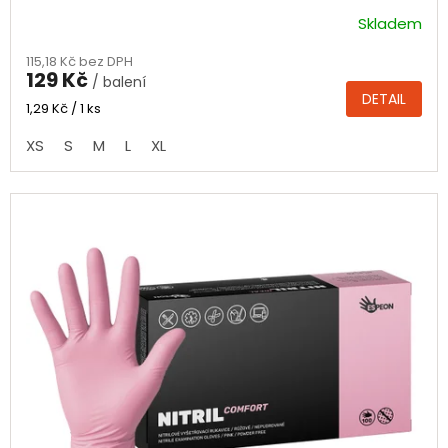
Skladem
Průměrné
hodnocení
115,18 Kč bez DPH
produktu
129 Kč
/ balení
je
DETAIL
4,4
Měrná
1,29 Kč / 1 ks
cena:
z
XS
S
M
L
XL
5
hvězdiček.