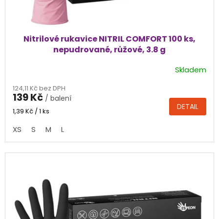
Nitrilové rukavice NITRIL COMFORT 100 ks,
nepudrované, růžové, 3.8 g
Skladem
Průměrné
hodnocení
124,11 Kč bez DPH
produktu
139 Kč
/ balení
je
DETAIL
4,3
Měrná
1,39 Kč / 1 ks
cena:
z
XS
S
M
L
5
hvězdiček.