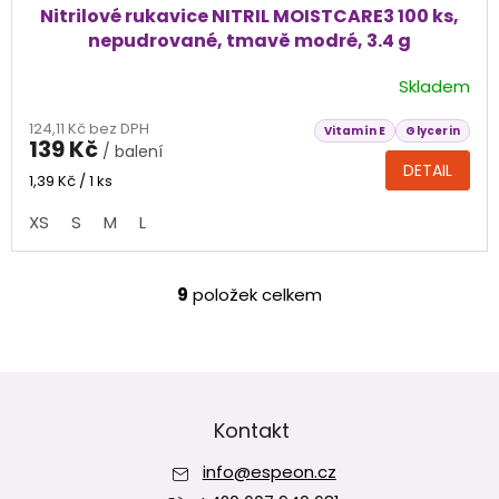
Nitrilové rukavice NITRIL MOISTCARE3 100 ks,
nepudrované, tmavě modré, 3.4 g
Skladem
Průměrné
hodnocení
124,11 Kč bez DPH
produktu
Vitamín E
Glycerin
139 Kč
/ balení
je
DETAIL
4,6
Měrná
1,39 Kč / 1 ks
cena:
z
XS
S
M
L
5
hvězdiček.
9
položek celkem
O
v
l
á
Z
d
á
a
p
Kontakt
c
í
a
p
info
@
espeon.cz
t
r