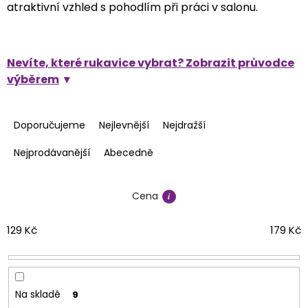
atraktivní vzhled s pohodlím při práci v salonu.
Nevíte, které rukavice vybrat? Zobrazit průvodce
výběrem
Ř
a
Doporučujeme
Nejlevnější
Nejdražší
z
e
Nejprodávanější
Abecedně
n
í
Cena
p
r
o
129
Kč
179
Kč
d
u
k
t
Na skladě
9
ů