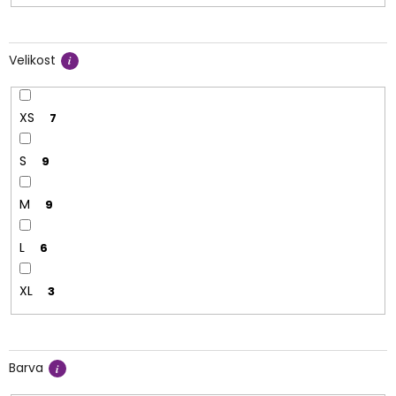
Velikost
XS
7
S
9
M
9
L
6
XL
3
Barva