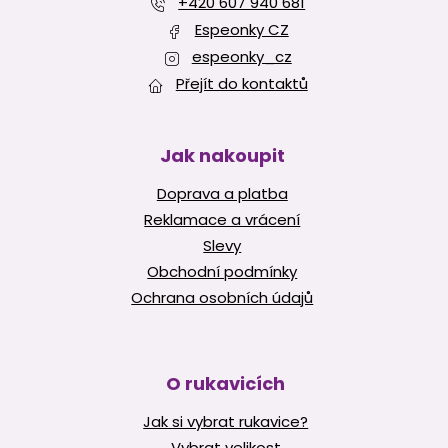
í
+420 607 940 681
v
Espeonky CZ
k
y
espeonky_cz
v
Přejít do kontaktů
ý
p
i
s
Jak nakoupit
u
Doprava a platba
Reklamace a vrácení
Slevy
Obchodní podmínky
Ochrana osobních údajů
O rukavicích
Jak si vybrat rukavice?
Vybrat velikost