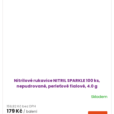
Nitrilové rukavice NITRIL SPARKLE 100 ks,
nepudrované, perleťově fialové, 4.0 g
Skladem
Průměrné
hodnocení
159,82 Kč bez DPH
produktu
179 Kč
/ balení
je