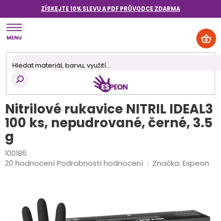
Přejít
ZÍSKEJTE 10% SLEVU A PDF PRŮVODCE
ZDARMA
na
obsah
NÁK
KOŠ
Nitrilové rukavice NITRIL IDEAL3
100 ks, nepudrované, černé, 3.5
g
100186
Průměrné
20 hodnocení
Podrobnosti hodnocení
Značka:
Espeon
hodnocení
produktu
je
4,4
z