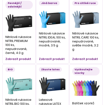
Pevnější /
Jiná barva
Pro citlivé ruce
odolnější
Nitrilové rukavice
Nitrilové rukavice
Nitrilové rukavice
NITRIL IDEAL 100 ks,
NITRIL CARE 100 ks,
NITRIL PREMIUM
nepudrované,
nepudrované,
100 ks,
modré, 3.5 g
světle modré, 3.2
nepudrované,
g
černé, 4.0 g
Zobrazit produkt
Zobrazit produkt
Zobrazit produkt
BIO
Zkuste latex
Vyzkoušejte
vzorky
Nitrilové rukavice
Latexové
Balíček vzorků
NITRIL BIO 100 ks,
rukavice LATEX