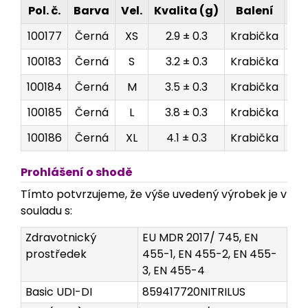
Pol. č.
Barva
Vel.
Kvalita (g)
Balení
Ro
100177
Černá
XS
2.9 ± 0.3
Krabička
2
100183
Černá
S
3.2 ± 0.3
Krabička
2
100184
Černá
M
3.5 ± 0.3
Krabička
2
100185
Černá
L
3.8 ± 0.3
Krabička
2
100186
Černá
XL
4.1 ± 0.3
Krabička
2
Prohlášení o shodě
Tímto potvrzujeme, že výše uvedený výrobek je v
souladu s:
Zdravotnický
EU MDR 2017/ 745, EN
prostředek
455-1, EN 455-2, EN 455-
3, EN 455-4
Basic UDI-DI
859417720NITRILUS