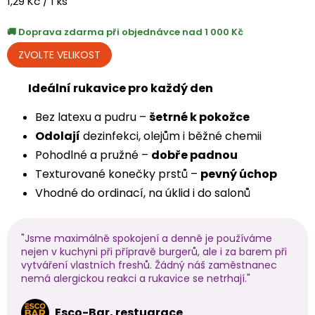
Měrná
1,29 Kč / 1 ks
cena:
Doprava zdarma při objednávce nad 1 000 Kč
Ideální rukavice pro každý den
Bez latexu a pudru –
šetrné k pokožce
Odolají
dezinfekci, olejům i běžné chemii
Pohodlné a pružné –
dobře padnou
Texturované konečky prstů –
pevný úchop
Vhodné do ordinací, na úklid i do salonů
"Jsme maximálně spokojení a denně je používáme
nejen v kuchyni při přípravě burgerů, ale i za barem při
vytváření vlastních freshů. Žádný náš zaměstnanec
nemá alergickou reakci a rukavice se netrhají."
Esco-Bar, restuarace