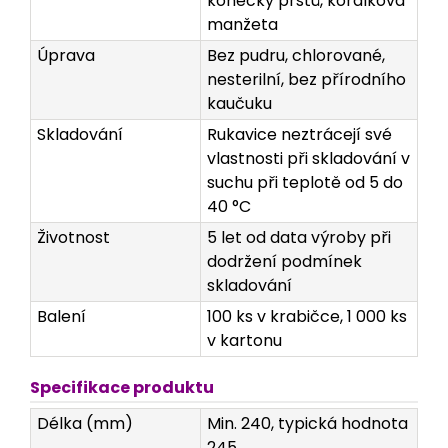
konečky prstů, korálková
manžeta
Úprava
Bez pudru, chlorované,
nesterilní, bez přírodního
kaučuku
Skladování
Rukavice neztrácejí své
vlastnosti při skladování v
suchu při teplotě od 5 do
40 °C
Životnost
5 let od data výroby při
dodržení podmínek
skladování
Balení
100 ks v krabičce, 1 000 ks
v kartonu
Specifikace produktu
Délka (mm)
Min. 240, typická hodnota
245