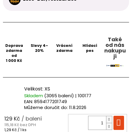
Také
od nás
Doprava
Slevy 4-
Vrácení
Hlídací
nakupu
zdarma
20%
zdarma
pes
jí
od
1 000 Kč
Velikost: XS
Skladem
(3065 balení)
| 100177
EAN:
8594177201749
Můžeme doručit do:
11.8.2026
129 Kč
/ balení
Do
115,18 Kč bez DPH
Měrná
1,29 Kč / 1 ks