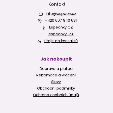
p
Kontakt
a
info
@
espeon.cz
t
í
+420 607 940 681
Espeonky CZ
espeonky_cz
Přejít do kontaktů
Jak nakoupit
Doprava a platba
Reklamace a vrácení
Slevy
Obchodní podmínky
Ochrana osobních údajů