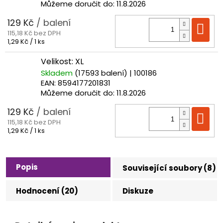
Můžeme doručit do:
11.8.2026
129 Kč
/ balení
Do
115,18 Kč bez DPH
Měrná
1,29 Kč / 1 ks
cena:
Velikost: XL
Skladem
(17593 balení)
| 100186
EAN:
8594177201831
Můžeme doručit do:
11.8.2026
129 Kč
/ balení
Do
115,18 Kč bez DPH
Měrná
1,29 Kč / 1 ks
cena:
Popis
Související soubory (8)
Hodnocení (20)
Diskuze