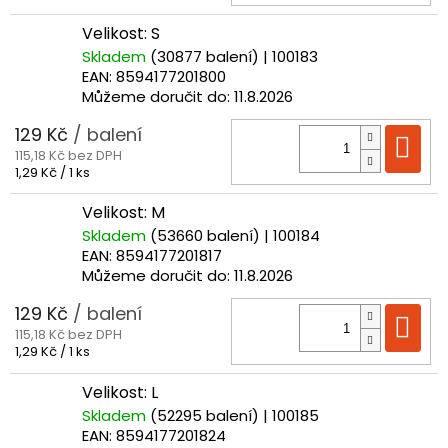
cena:
Velikost: S
Skladem
(30877 balení)
| 100183
EAN:
8594177201800
Můžeme doručit do:
11.8.2026
129 Kč
/ balení
Do
115,18 Kč bez DPH
Měrná
1,29 Kč / 1 ks
cena:
Velikost: M
Skladem
(53660 balení)
| 100184
EAN:
8594177201817
Můžeme doručit do:
11.8.2026
129 Kč
/ balení
Do
115,18 Kč bez DPH
Měrná
1,29 Kč / 1 ks
cena:
Velikost: L
Skladem
(52295 balení)
| 100185
EAN:
8594177201824