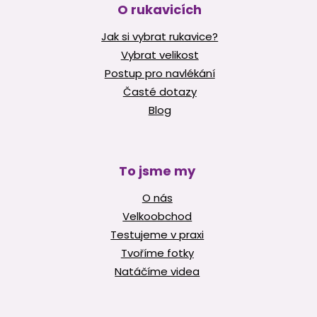
O rukavicích
Jak si vybrat rukavice?
Vybrat velikost
Postup pro navlékání
Časté dotazy
Blog
To jsme my
O nás
Velkoobchod
Testujeme v praxi
Tvoříme fotky
Natáčíme videa