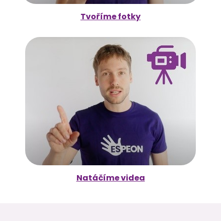
Tvoříme fotky
Natáčíme videa
Z
á