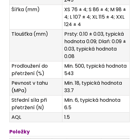
Šířka (mm)
XS 76 ± 4; S 86 ± 4; M 98 ±
4; L 107 ± 4; XL 115 ± 4; XXL
124 ± 4
Tloušťka (mm)
Prsty: 0.10 ± 0.03, typická
hodnota 0.09; Dlaň: 0.09 ±
0.03, typická hodnota
0.08
Prodloužení do
Min. 500, typická hodnota
přetržení (%)
543
Pevnost v tahu
Min. 18, typická hodnota
(MPa)
33.7
Střední síla při
Min. 6, typická hodnota
přetržení (N)
6.5
AQL
1.5
Položky