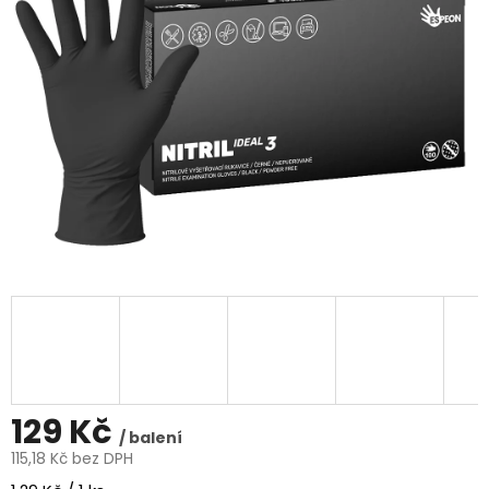
5
hvězdiček.
129 Kč
/ balení
115,18 Kč bez DPH