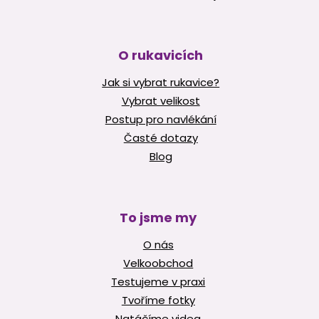
O rukavicích
Jak si vybrat rukavice?
Vybrat velikost
Postup pro navlékání
Časté dotazy
Blog
To jsme my
O nás
Velkoobchod
Testujeme v praxi
Tvoříme fotky
Natáčíme videa