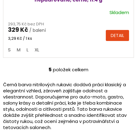
Skladem
Průměrné
hodnocení
293,75 Kč bez DPH
produktu
329 Kč
/ balení
je
DETAIL
4,7
Měrná
3,29 Kč / 1 ks
cena:
z
S
M
L
XL
5
hvězdiček.
5
položek celkem
O
v
l
Černá barva nitrilových rukavic dodává práci klasický a
á
elegantní vzhled, zároveň zajišťuje odolnost a
d
všestrannost. Doporučujeme pro auto-moto, gastro,
a
salony krásy a detailní práci, kde je třeba kombinace
c
stylu, odolnosti a citlivosti prstů. Tato barva rukavice
í
dokáže zvýšit přehlednost a snadno identifikovat stav
p
čistoty rukou, což ocení zejména v potravinářství a
r
tetovacích salonech.
v
k