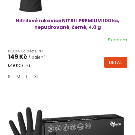
Nitrilové rukavice NITRIL PREMIUM 100 ks,
nepudrované, černé, 4.0 g
Skladem
Průměrné
hodnocení
133,04 Kč bez DPH
produktu
149 Kč
/ balení
je
DETAIL
4,4
Měrná
1,49 Kč / 1 ks
cena:
z
S
M
L
XL
5
hvězdiček.