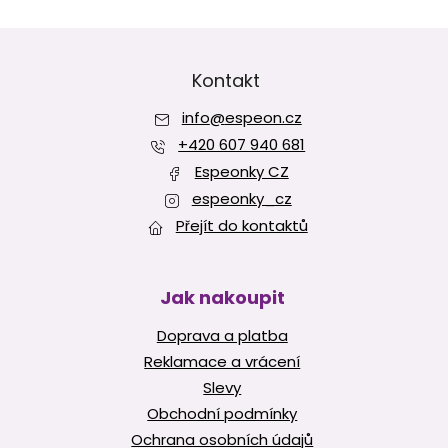
y
v
Z
ý
á
p
p
Kontakt
i
a
s
info
@
espeon.cz
t
u
í
+420 607 940 681
Espeonky CZ
espeonky_cz
Přejít do kontaktů
Jak nakoupit
Doprava a platba
Reklamace a vrácení
Slevy
Obchodní podmínky
Ochrana osobních údajů