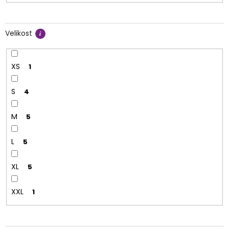
Velikost
XS
1
S
4
M
5
L
5
XL
5
XXL
1