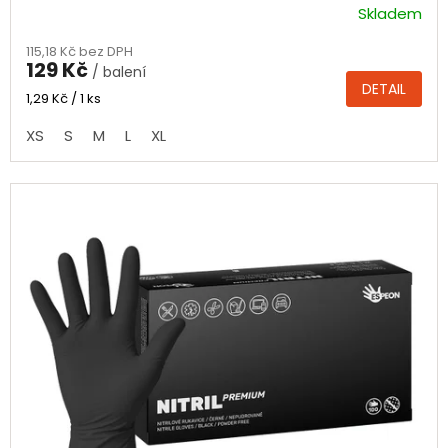
Skladem
Průměrné
hodnocení
115,18 Kč bez DPH
produktu
129 Kč
/ balení
je
DETAIL
4,4
Měrná
1,29 Kč / 1 ks
cena:
z
XS
S
M
L
XL
5
hvězdiček.