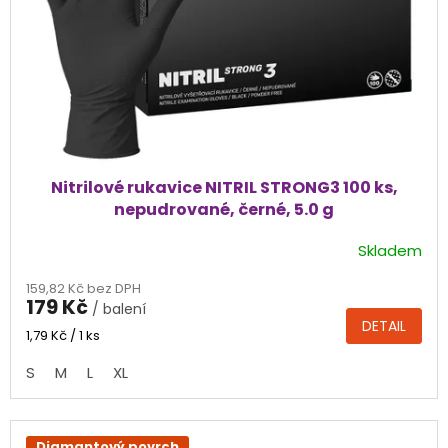
Nitrilové rukavice NITRIL STRONG3 100 ks,
nepudrované, černé, 5.0 g
Skladem
Průměrné
hodnocení
159,82 Kč bez DPH
produktu
179 Kč
/ balení
je
DETAIL
4,6
Měrná
1,79 Kč / 1 ks
cena:
z
S
M
L
XL
5
hvězdiček.
Diamantový povrch