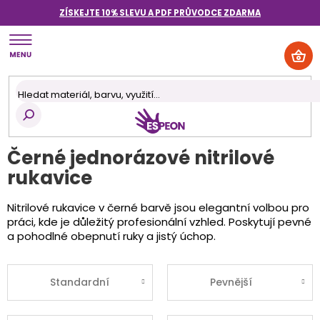
Přejít
ZÍSKEJTE 10% SLEVU A PDF PRŮVODCE
ZDARMA
na
obsah
NÁK
KOŠ
Černé jednorázové nitrilové
rukavice
Nitrilové rukavice v černé barvě jsou elegantní volbou pro
práci, kde je důležitý profesionální vzhled. Poskytují pevné
a pohodlné obepnutí ruky a jistý úchop.
Standardní
Pevnější