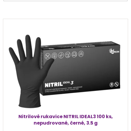
V
ý
p
i
s
p
r
o
d
u
k
t
ů
Nitrilové rukavice NITRIL IDEAL3 100 ks,
nepudrované, černé, 3.5 g