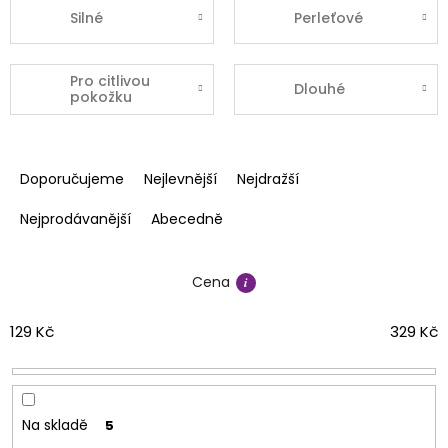
Silné
Perleťové
Pro citlivou
Dlouhé
pokožku
Ř
a
Doporučujeme
Nejlevnější
Nejdražší
z
e
Nejprodávanější
Abecedně
n
í
Cena
p
r
o
129
Kč
329
Kč
d
u
k
t
Na skladě
5
ů