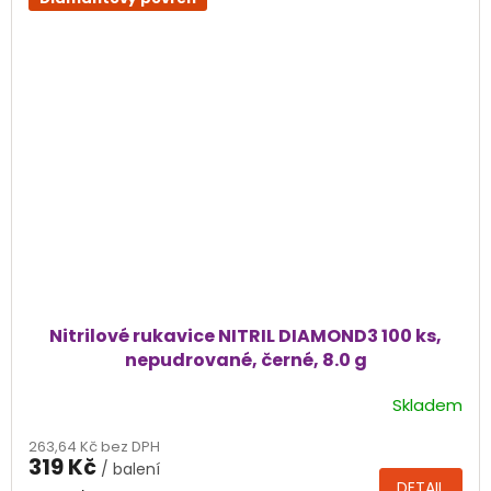
Nitrilové rukavice NITRIL DIAMOND3 100 ks,
nepudrované, černé, 8.0 g
Skladem
Průměrné
hodnocení
263,64 Kč bez DPH
produktu
319 Kč
/ balení
je
DETAIL