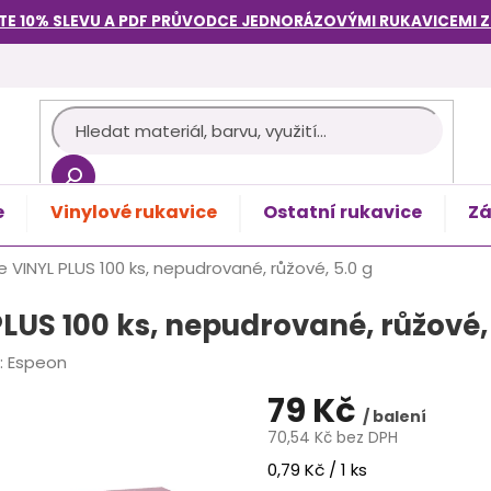
TE 10% SLEVU A PDF PRŮVODCE
JEDNORÁZOVÝMI RUKAVICEMI
e
Vinylové rukavice
Ostatní rukavice
Zá
košík
e VINYL PLUS 100 ks, nepudrované, růžové, 5.0 g
LUS 100 ks, nepudrované, růžové, 
:
Espeon
79 Kč
/ balení
70,54 Kč bez DPH
Měrná
0,79 Kč / 1 ks
cena: