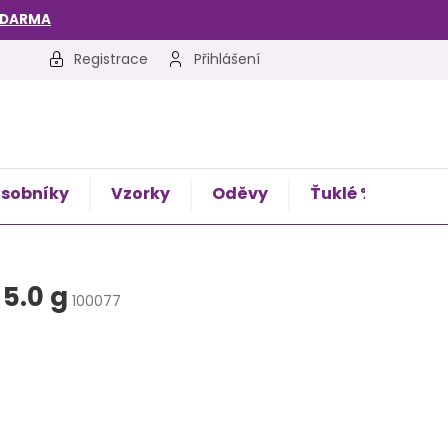
ZDARMA
Registrace
Přihlášení
sobníky
Vzorky
Oděvy
Ťuklé %
Kon
5.0 g
100077