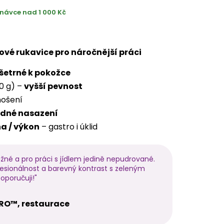
návce nad 1 000 Kč
ylové rukavice pro náročnější práci
šetrné k pokožce
,0 g) –
vyšší pevnost
ošení
dné nasazení
a / výkon
– gastro i úklid
užné a pro práci s jídlem jedině nepudrované.
esionálnost a barevný kontrast s zeleným
oporučuji!"
O™, restaurace