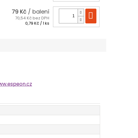
cena:
79 Kč
/ balení
Do košíku
70,54 Kč bez DPH
Měrná
0,79 Kč / 1 ks
cena:
ww.espeon.cz