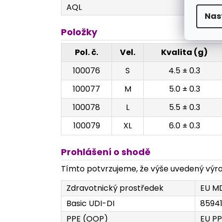
AQL
1.5
Nas
Položky
Pol. č.
Vel.
Kvalita (g)
100076
S
4.5 ± 0.3
100077
M
5.0 ± 0.3
100078
L
5.5 ± 0.3
100079
XL
6.0 ± 0.3
Prohlášení o shodě
Tímto potvrzujeme, že výše uvedený výrob
Zdravotnický prostředek
EU MD
Basic UDI-DI
8594
PPE (OOP)
EU PP