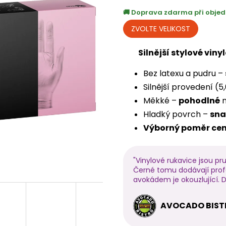
Doprava zdarma při objed
Silnější stylové vin
Bez latexu a pudru –
Silnější provedení (5
Měkké –
pohodlné
n
Hladký povrch –
sna
Výborný poměr cen
"Vinylové rukavice jsou pr
Černé tomu dodávají prof
avokádem je okouzlující. D
AVOCADO BISTR