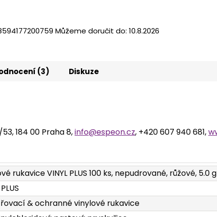
8594177200759
Můžeme doručit do:
10.8.2026
odnocení (3)
Diskuze
2/53, 184 00 Praha 8,
info@espeon.cz
, +420 607 940 681,
w
ové rukavice VINYL PLUS 100 ks, nepudrované, růžové, 5.0 g
 PLUS
řovací & ochranné vinylové rukavice