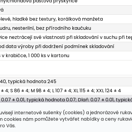
inylchloridová pastová pryskyřice
vá
levé, hladké bez textury, korálková manžeta
udru, nesterilní, bez přírodního kaučuku
ice neztrácejí své vlastnosti při skladování v suchu při t
 od data výroby při dodržení podmínek skladování
s v krabičce, 1 000 ks v kartonu
240, typická hodnota 245
± 4; S 86 ± 4; M 98 ± 4; L 107 ± 4; XL 115 ± 4; XXL 124 ± 4
: 0.07 ± 0.01, typická hodnota 0.07; Dlaň: 0.07 ± 0.01, typi
300, typická hodnota 327
uvisejí internetové sušenky (cookies) a jednorázové ruka
1, typická hodnota 11.4
ím cookies nám pomůžete vytvářet nabídky a ceny rukavi
ro Vás.
3.6, typická hodnota 3.7