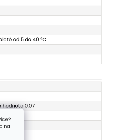
eplotě od 5 do 40 °C
cká hodnota 0.07
vice?
c na