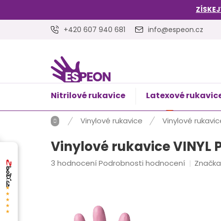
Přejít
ZÍSKEJ
na
obsah
+420 607 940 681
info@espeon.cz
Nitrilové rukavice
Latexové rukavic
NÁKUPNÍ
Prázdný 
KOŠÍK
Domů
Vinylové rukavice
Vinylové rukavic
Vinylové rukavice VINYL P
Průměrné
3 hodnocení
Podrobnosti hodnocení
Značka
hodnocení
produktu
★★★★★
je
4,7
z