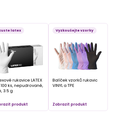
kuste latex
Vyzkoušejte vzorky
exové rukavice LATEX
Balíček vzorků rukavic
100 ks, nepudrované,
VINYL a TPE
é, 3.5 g
razit produkt
Zobrazit produkt