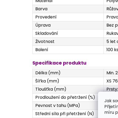
Materiál
Polyv
Barva
Růžo
Provedení
Pravo
Úprava
Bez p
Skladování
Rukav
Životnost
5 let
Balení
100 k
Specifikace produktu
Délka (mm)
Min. 
Šířka (mm)
XS 76 
Tloušťka (mm)
Prsty
Prodloužení do přetržení (%)
Min. 
Jak so
Pevnost v tahu (MPa)
Min. 1
Přijet
míru p
Střední síla při přetržení (N)
Min. 