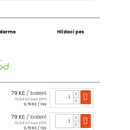
zdarma
Hlídací pes
79 Kč
/ balení
Do košíku
70,54 Kč bez DPH
Měrná
0,79 Kč / 1 ks
cena:
79 Kč
/ balení
Do košíku
70,54 Kč bez DPH
Měrná
0,79 Kč / 1 ks