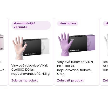
Ekonomičtější
Jiná barva
Z
varianta
IL
Vinylové rukavice VINYL
Lat
Vinylové rukavice VINYL
PLUS 100 ks,
NO 
CLASSIC 100 ks,
ově
nepudrované, fialové,
bíl
nepudrované, bílé, 4.5 g
5.0 g
Zobrazit produkt
Zobrazit produkt
Zob