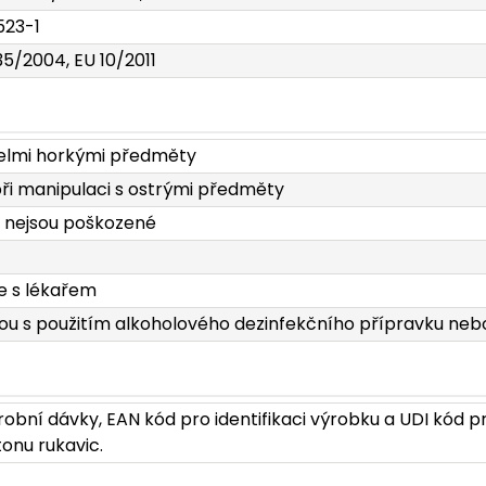
523-1
35/2004, EU 10/2011
velmi horkými předměty
při manipulaci s ostrými předměty
a nejsou poškozené
e s lékařem
kou s použitím alkoholového dezinfekčního přípravku neb
obní dávky, EAN kód pro identifikaci výrobku a UDI kód pr
onu rukavic.