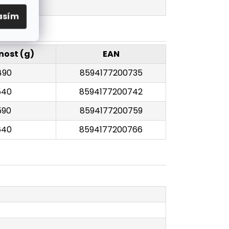
asím
ost (g)
EAN
490
8594177200735
540
8594177200742
590
8594177200759
640
8594177200766