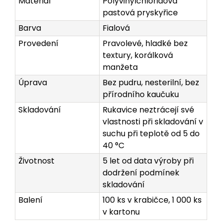
Materiál
Polyvinylchloridová
pastová pryskyřice
Barva
Fialová
Provedení
Pravolevé, hladké bez
textury, korálková
manžeta
Úprava
Bez pudru, nesterilní, bez
přírodního kaučuku
Skladování
Rukavice neztrácejí své
vlastnosti při skladování v
suchu při teplotě od 5 do
40 °C
Životnost
5 let od data výroby při
dodržení podmínek
skladování
Balení
100 ks v krabičce, 1 000 ks
v kartonu