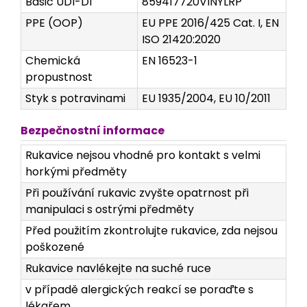
Basic UDI-DI
859417720VINYLRP
PPE (OOP)
EU PPE 2016/425 Cat. I, EN
ISO 21420:2020
Chemická
EN 16523-1
propustnost
Styk s potravinami
EU 1935/2004, EU 10/2011
Bezpečnostní informace
Rukavice nejsou vhodné pro kontakt s velmi
horkými předměty
Při používání rukavic zvyšte opatrnost při
manipulaci s ostrými předměty
Před použitím zkontrolujte rukavice, zda nejsou
poškozené
Rukavice navlékejte na suché ruce
v případě alergických reakcí se poraďte s
lékařem