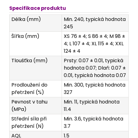
Specifikace produktu
Délka (mm)
Min. 240, typická hodnota
245
Šířka (mm)
XS 76 ± 4; S 86 ± 4; M 98 ±
4; L 107 ± 4; XL 115 ± 4; XXL
124 ± 4
Tloušťka (mm)
Prsty: 0.07 ± 0.01, typická
hodnota 0.07; Dlaň: 0.07 ±
0.01, typická hodnota 0.07
Prodloužení do
Min. 300, typická hodnota
přetržení (%)
327
Pevnost v tahu
Min. 11, typická hodnota
(MPa)
11.4
Střední síla při
Min. 3.6, typická hodnota
přetržení (N)
3.7
AQL
1.5