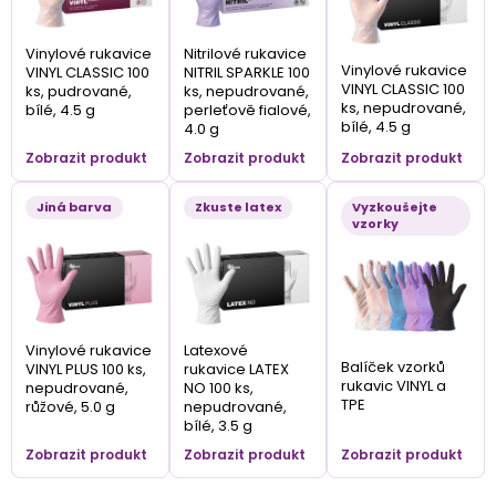
Vinylové rukavice
Nitrilové rukavice
Vinylové rukavice
VINYL CLASSIC 100
NITRIL SPARKLE 100
VINYL CLASSIC 100
ks, pudrované,
ks, nepudrované,
ks, nepudrované,
bílé, 4.5 g
perleťově fialové,
bílé, 4.5 g
4.0 g
Zobrazit produkt
Zobrazit produkt
Zobrazit produkt
Jiná barva
Zkuste latex
Vyzkoušejte
vzorky
Vinylové rukavice
Latexové
Balíček vzorků
VINYL PLUS 100 ks,
rukavice LATEX
rukavic VINYL a
nepudrované,
NO 100 ks,
TPE
růžové, 5.0 g
nepudrované,
bílé, 3.5 g
Zobrazit produkt
Zobrazit produkt
Zobrazit produkt