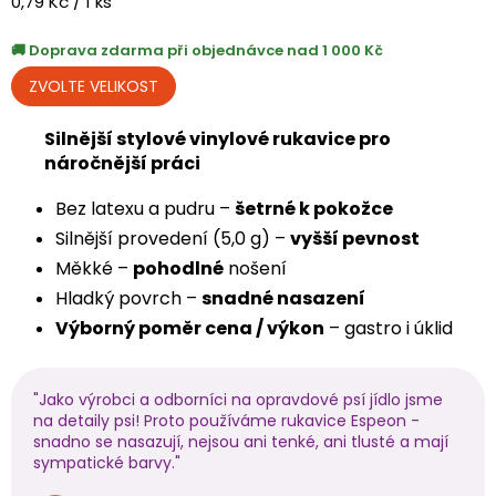
Měrná
0,79 Kč / 1 ks
cena:
Doprava zdarma při objednávce nad 1 000 Kč
Silnější stylové vinylové rukavice pro
náročnější práci
Bez latexu a pudru –
šetrné k pokožce
Silnější provedení (5,0 g) –
vyšší pevnost
Měkké –
pohodlné
nošení
Hladký povrch –
snadné nasazení
Výborný poměr cena / výkon
– gastro i úklid
"Jako výrobci a odborníci na opravdové psí jídlo jsme
na detaily psi! Proto používáme rukavice Espeon -
snadno se nasazují, nejsou ani tenké, ani tlusté a mají
sympatické barvy."