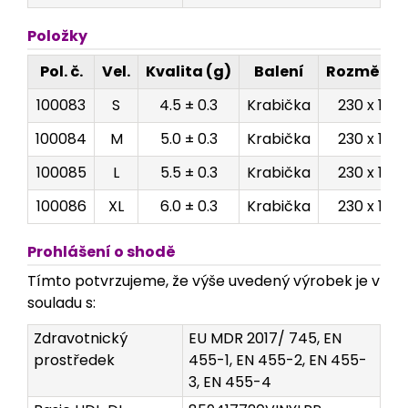
Položky
Pol. č.
Vel.
Kvalita (g)
Balení
Rozměry 
100083
S
4.5 ± 0.3
Krabička
230 x 125 
100084
M
5.0 ± 0.3
Krabička
230 x 125 
100085
L
5.5 ± 0.3
Krabička
230 x 125 
100086
XL
6.0 ± 0.3
Krabička
230 x 125 
Prohlášení o shodě
Tímto potvrzujeme, že výše uvedený výrobek je v
souladu s:
Zdravotnický
EU MDR 2017/ 745, EN
prostředek
455-1, EN 455-2, EN 455-
3, EN 455-4