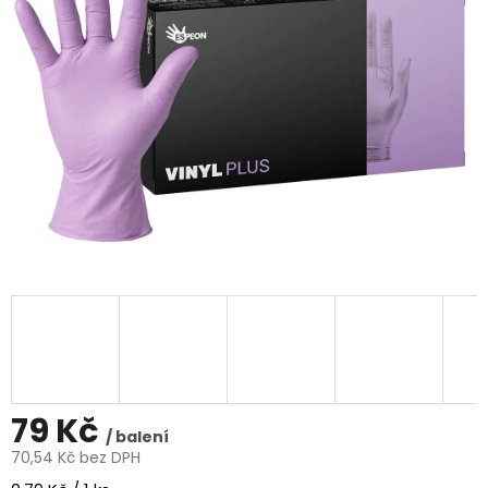
5
hvězdiček.
79 Kč
/ balení
70,54 Kč bez DPH