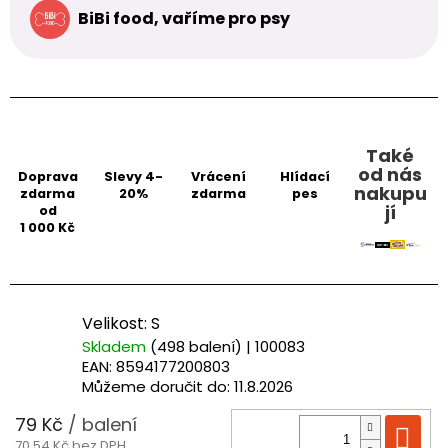
BiBi food, vaříme pro psy
Také
od nás
Doprava
Slevy 4-
Vrácení
Hlídací
nakupu
zdarma
20%
zdarma
pes
jí
od
1 000 Kč
Velikost: S
Skladem
(498 balení)
| 100083
EAN:
8594177200803
Můžeme doručit do:
11.8.2026
79 Kč
/ balení
Do
70,54 Kč bez DPH