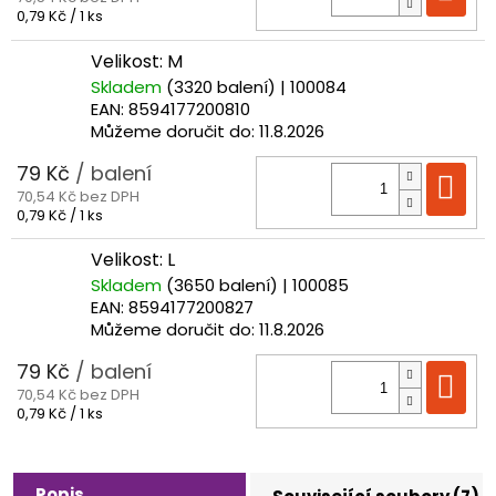
Měrná
0,79 Kč / 1 ks
cena:
Velikost: M
Skladem
(3320 balení)
| 100084
EAN:
8594177200810
Můžeme doručit do:
11.8.2026
79 Kč
/ balení
Do
70,54 Kč bez DPH
Měrná
0,79 Kč / 1 ks
cena:
Velikost: L
Skladem
(3650 balení)
| 100085
EAN:
8594177200827
Můžeme doručit do:
11.8.2026
79 Kč
/ balení
Do
70,54 Kč bez DPH
Měrná
0,79 Kč / 1 ks
cena:
Popis