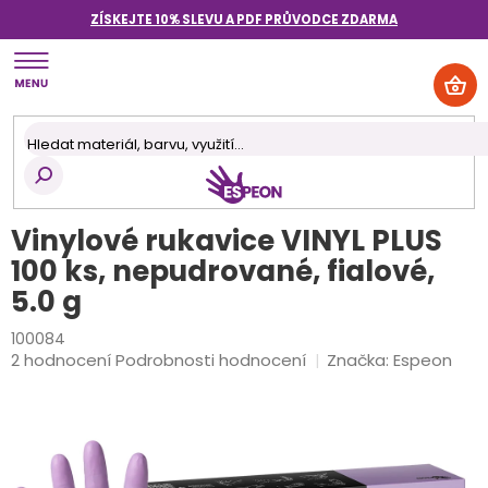
Přejít
ZÍSKEJTE 10% SLEVU A PDF PRŮVODCE
ZDARMA
na
obsah
NÁK
KOŠ
Vinylové rukavice VINYL PLUS
100 ks, nepudrované, fialové,
5.0 g
100084
Průměrné
2 hodnocení
Podrobnosti hodnocení
Značka:
Espeon
hodnocení
produktu
je
4,0
z