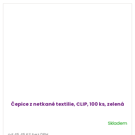
Čepice z netkané textilie, CLIP, 100 ks, zelená
Skladem
Průměrné
hodnocení
od 45,45 Kč bez DPH