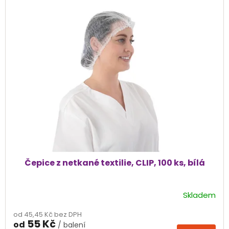
ý
p
i
s
p
r
o
d
u
k
t
ů
Čepice z netkané textilie, CLIP, 100 ks, bílá
Skladem
Průměrné
hodnocení
od 45,45 Kč bez DPH
produktu
55 Kč
od
/ balení
je