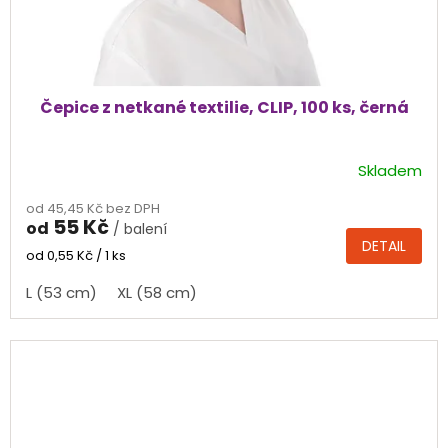
Čepice z netkané textilie, CLIP, 100 ks, černá
Skladem
Průměrné
hodnocení
od 45,45 Kč bez DPH
produktu
55 Kč
od
/ balení
je
DETAIL
5,0
Měrná
od 0,55 Kč / 1 ks
cena:
z
L (53 cm)
XL (58 cm)
5
hvězdiček.