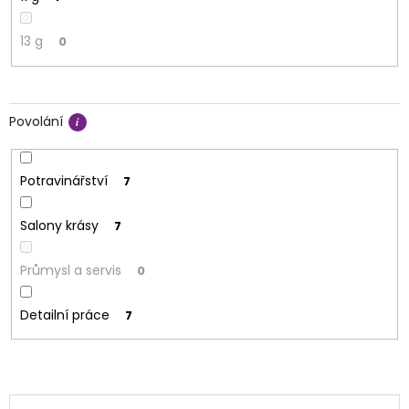
13 g
0
Povolání
Potravinářství
7
Salony krásy
7
Průmysl a servis
0
Detailní práce
7
V