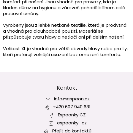
á
komfort při nošení. Jsou vhodné pro provozy, kde je
d
kladen důraz na hygienu a zároveň pohodlí během celé
a
pracovní směny.
c
í
Vyrobeny jsou z lehké netkané textilie, která je prodyšná
p
a vhodná pro dlouhodobé použití. Materiál se
r
přizpůsobuje tvaru hlavy a netlačí ani při delším nošení.
v
k
Velikost XL je vhodná pro větší obvody hlavy nebo pro ty,
y
kteří preferují volnější usazení bez omezení komfortu.
v
ý
p
i
Z
s
á
u
p
Kontakt
a
info
@
espeon.cz
t
í
+420 607 940 681
Espeonky CZ
espeonky_cz
Přejít do kontaktů