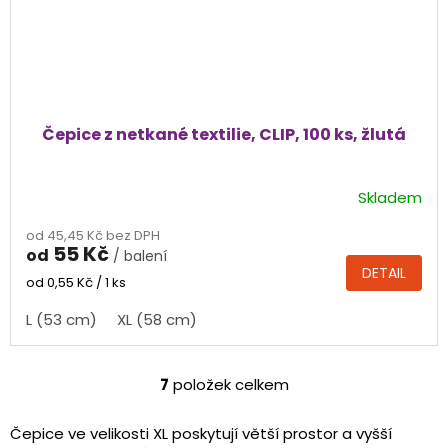
Čepice z netkané textilie, CLIP, 100 ks, žlutá
Skladem
Průměrné
hodnocení
od 45,45 Kč bez DPH
produktu
55 Kč
od
/ balení
je
DETAIL
5,0
Měrná
od 0,55 Kč / 1 ks
cena:
z
L (53 cm)
XL (58 cm)
5
hvězdiček.
7
položek celkem
O
v
l
Čepice ve velikosti XL poskytují větší prostor a vyšší