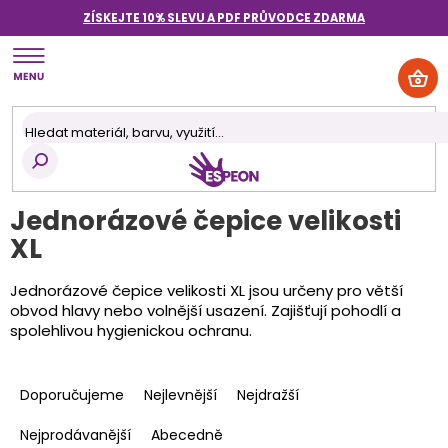
Přejít
ZÍSKEJTE 10% SLEVU A PDF PRŮVODCE
ZDARMA
na
obsah
NÁK
KOŠ
Jednorázové čepice velikosti
XL
Jednorázové čepice velikosti XL jsou určeny pro větší
obvod hlavy nebo volnější usazení. Zajišťují pohodlí a
spolehlivou hygienickou ochranu.
Ř
a
Doporučujeme
Nejlevnější
Nejdražší
z
e
Nejprodávanější
Abecedně