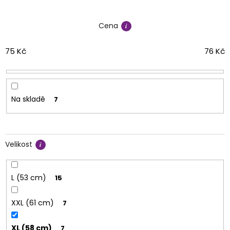
n
í
Cena
p
r
o
75
Kč
76
Kč
d
u
k
t
Na skladě
7
ů
Velikost
L (53 cm)
15
XXL (61 cm)
7
XL (58 cm)
7