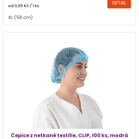
DETAIL
4,8
Měrná
od 0,55 Kč / 1 ks
cena:
z
XL (58 cm)
5
hvězdiček.
Čepice z netkané textilie, CLIP, 100 ks, modrá