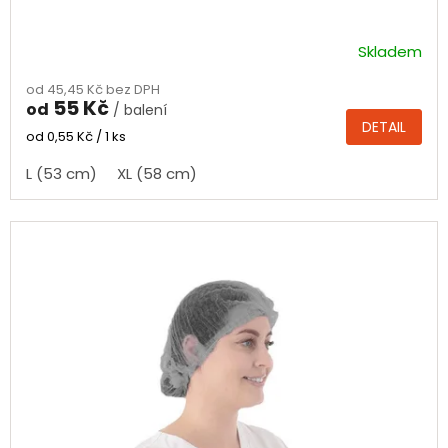
Skladem
Průměrné
hodnocení
od 45,45 Kč bez DPH
produktu
55 Kč
od
/ balení
je
DETAIL
5,0
Měrná
od 0,55 Kč / 1 ks
cena:
z
L (53 cm)
XL (58 cm)
5
hvězdiček.