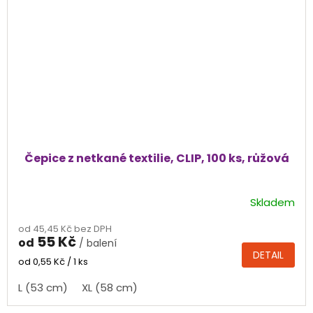
Čepice z netkané textilie, CLIP, 100 ks, růžová
Skladem
Průměrné
hodnocení
od 45,45 Kč bez DPH
produktu
55 Kč
od
/ balení
je
DETAIL
5,0
Měrná
od 0,55 Kč / 1 ks
cena:
z
L (53 cm)
XL (58 cm)
5
hvězdiček.