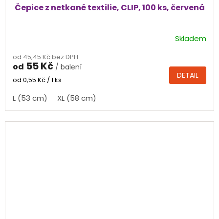
Čepice z netkané textilie, CLIP, 100 ks, červená
Skladem
Průměrné
hodnocení
od 45,45 Kč bez DPH
produktu
55 Kč
od
/ balení
je
DETAIL
5,0
Měrná
od 0,55 Kč / 1 ks
cena:
z
L (53 cm)
XL (58 cm)
5
hvězdiček.