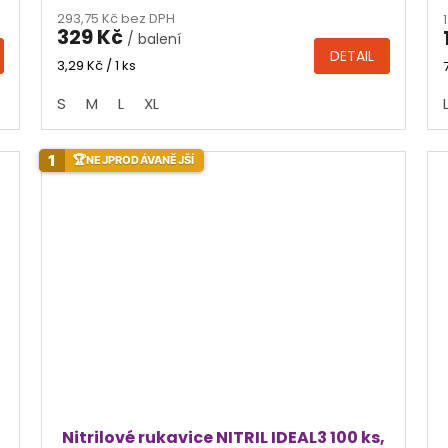
hodnocení
293,75 Kč bez DPH
produktu
329 Kč
/ balení
je
DETAIL
4,7
Měrná
3,29 Kč / 1 ks
cena:
z
S
M
L
XL
5
hvězdiček.
1
🏆
NEJPRODÁVANĚJŠÍ
,
Nitrilové rukavice NITRIL IDEAL3 100 ks,