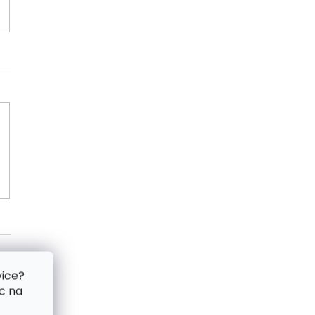
vice?
c na