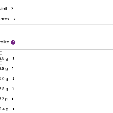
Nitril
7
Latex
2
alita
3.5 g
2
3.8 g
1
4.0 g
2
5.8 g
1
6.2 g
1
11.4 g
1