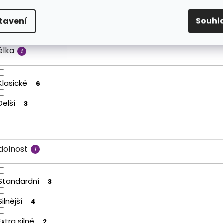
Může poškodit
2
tavení
Souhl
élka
Klasické
6
Delší
3
dolnost
Standardní
3
Silnější
4
Extra silné
2