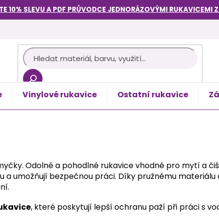
TE 10% SLEVU A PDF PRŮVODCE
JEDNORÁZOVÝMI RUKAVICEMI
e
Vinylové rukavice
Ostatní rukavice
Zá
košík
yčky. Odolné a pohodlné rukavice vhodné pro mytí a čiště
ygienu a umožňují bezpečnou práci. Díky pružnému materiá
ní.
rukavice
, které poskytují lepší ochranu paží při práci s v