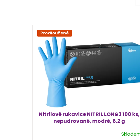
V
ý
Prodloužené
p
i
s
p
r
o
d
u
k
t
ů
Nitrilové rukavice NITRIL LONG3 100 ks,
nepudrované, modré, 6.2 g
Sklade
Průměrné