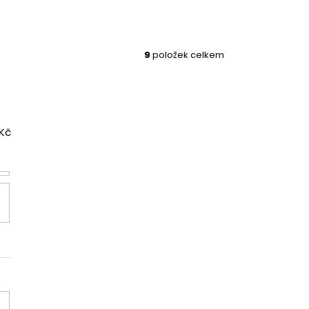
9
položek celkem
Kč