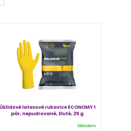
Úklidové latexové rukavice ECONOMY 1
pár, nepudrované, žluté, 25 g
Skladem
Průměrné