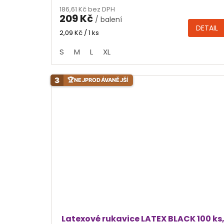
hodnocení
186,61 Kč bez DPH
produktu
209 Kč
/ balení
je
DETAIL
4,6
Měrná
2,09 Kč / 1 ks
cena:
z
S
M
L
XL
5
hvězdiček.
3
🏆
NEJPRODÁVANĚJŠÍ
Latexové rukavice LATEX BLACK 100 ks