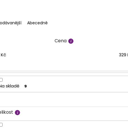
rodávanější
Abecedně
Cena
Kč
329
Na skladě
9
likost