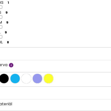
XS
1
S
9
M
9
L
9
XL
8
arva
ateriál