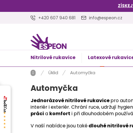
Přejít
ZÍSKEJ
na
obsah
+420 607 940 681
info@espeon.cz
Nitrilové rukavice
Latexové rukavic
NÁKUPNÍ
Prázdný 
KOŠÍK
Domů
Úklid
Automyčka
Automyčka
Jednorázové nitrilové rukavice
pro autom
interiér i exteriér. Chrání ruce, udržují h
práci
a
komfort
i při dlouhodobém používá
★★★★★
V naší nabídce jsou také
dlouhé nitrilové 