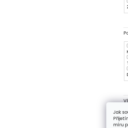
P
V
Jak so
Přijet
míru p