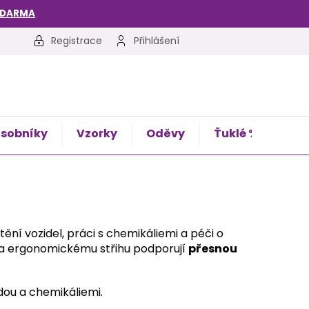
ZDARMA
Registrace
Přihlášení
sobníky
Vzorky
Oděvy
Ťuklé %
Kon
ní vozidel, práci s chemikáliemi a péči o
lu a ergonomickému střihu podporují
přesnou
odou a chemikáliemi.