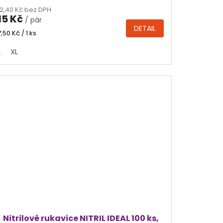
hodnocení
12,40 Kč bez DPH
produktu
15 Kč
/ pár
je
DETAIL
4,9
Měrná
7,50 Kč / 1 ks
cena:
z
L
XL
5
hvězdiček.
Nitrilové rukavice NITRIL IDEAL 100 ks,