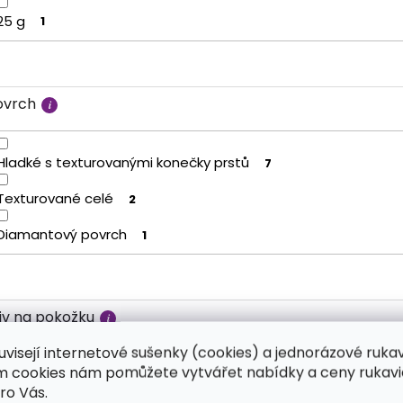
25 g
1
ovrch
Hladké s texturovanými konečky prstů
7
Texturované celé
2
Diamantový povrch
1
liv na pokožku
uvisejí internetové sušenky (cookies) a jednorázové ruka
ím cookies nám pomůžete vytvářet nabídky a ceny rukavi
Neutrální
7
ro Vás.