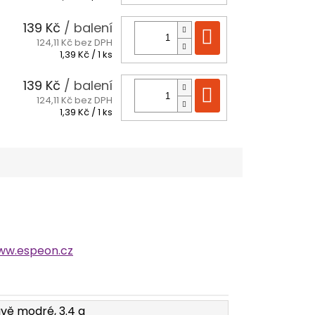
cena:
139 Kč
/ balení
Do košíku
124,11 Kč bez DPH
Měrná
1,39 Kč / 1 ks
cena:
139 Kč
/ balení
Do košíku
124,11 Kč bez DPH
Měrná
1,39 Kč / 1 ks
cena:
ww.espeon.cz
avě modré, 3.4 g