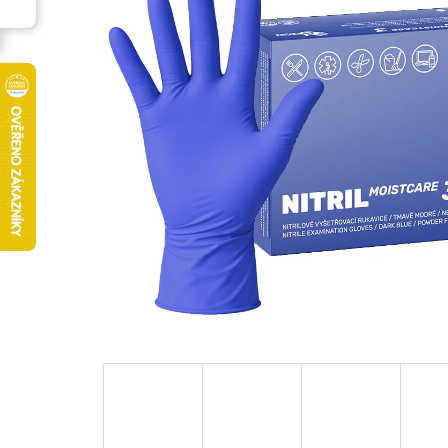
5
hvězdiček.