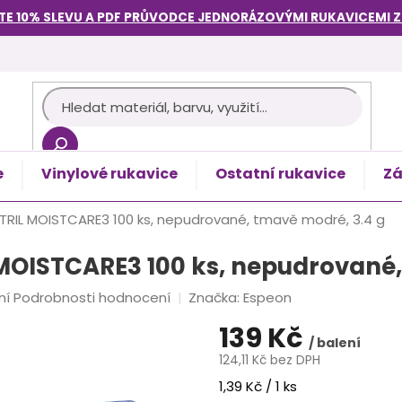
TE 10% SLEVU A PDF PRŮVODCE
JEDNORÁZOVÝMI RUKAVICEMI
e
Vinylové rukavice
Ostatní rukavice
Zá
košík
 NITRIL MOISTCARE3 100 ks, nepudrované, tmavě modré, 3.4 g
L MOISTCARE3 100 ks, nepudrované
ní
Podrobnosti hodnocení
Značka:
Espeon
139 Kč
/ balení
124,11 Kč bez DPH
Měrná
1,39 Kč / 1 ks