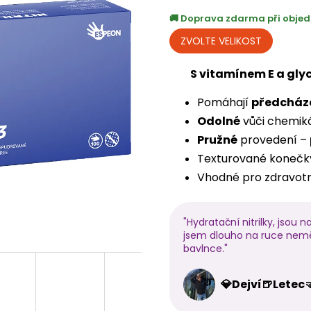
cena:
Doprava zdarma při objed
S vitamínem E a gly
Pomáhají
předcház
Odolné
vůči chemikál
Pružné
provedení –
Texturované konečk
Vhodné pro zdravotni
"Hydratační nitrilky, jsou 
jsem dlouho na ruce neměl.
bavlnce."
💎Dejví🍺Letec