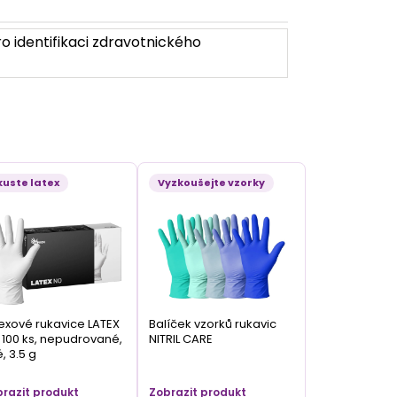
o identifikaci zdravotnického
kuste latex
Vyzkoušejte vzorky
exové rukavice LATEX
Balíček vzorků rukavic
100 ks, nepudrované,
NITRIL CARE
é, 3.5 g
razit produkt
Zobrazit produkt