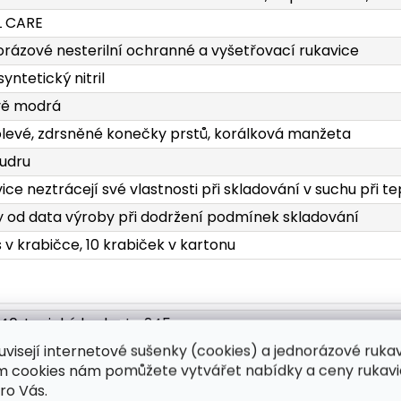
L CARE
rázové nesterilní ochranné a vyšetřovací rukavice
yntetický nitril
ě modrá
levé, zdrsněné konečky prstů, korálková manžeta
udru
ice neztrácejí své vlastnosti při skladování v suchu při t
y od data výroby při dodržení podmínek skladování
s v krabičce, 10 krabiček v kartonu
240, typická hodnota 245
uvisejí internetové sušenky (cookies) a jednorázové ruka
± 4; S 86 ± 4; M 98 ± 4; L 107 ± 4; XL 115 ± 4; XXL 124 ± 4
ím cookies nám pomůžete vytvářet nabídky a ceny rukavi
: 0.09 ± 0.02, typická hodnota 0.10; Dlaň: 0.07 ± 0.02, typi
ro Vás.