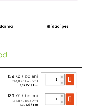
zdarma
Hlídací pes
139 Kč
/ balení
Do košíku
124,11 Kč bez DPH
Měrná
1,39 Kč / 1 ks
cena:
139 Kč
/ balení
Do košíku
124,11 Kč bez DPH
Měrná
1,39 Kč / 1 ks