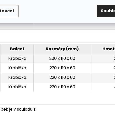
500, typická hodnota 557
18, typická hodnota 32.8
tavení
Souhl
6, typická hodnota 6.5
Balení
Rozměry (mm)
Hmot
Krabička
200 x 110 x 60
Krabička
220 x 110 x 60
Krabička
220 x 110 x 60
Krabička
220 x 110 x 60
ek je v souladu s: