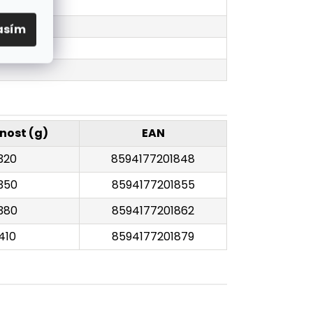
asím
nost (g)
EAN
320
8594177201848
350
8594177201855
380
8594177201862
410
8594177201879