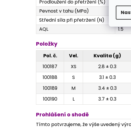
Prodloužení do přetržení (%)
Min. 
Pevnost v tahu (MPa)
Min. 
Nas
Střední síla při přetržení (N)
Min. 
AQL
1.5
Položky
Pol. č.
Vel.
Kvalita (g)
100187
XS
2.8 ± 0.3
100188
S
3.1 ± 0.3
100189
M
3.4 ± 0.3
100190
L
3.7 ± 0.3
Prohlášení o shodě
Tímto potvrzujeme, že výše uvedený výrob