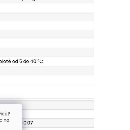
eplotě od 5 do 40 °C
vice?
c na
cká hodnota 0.07