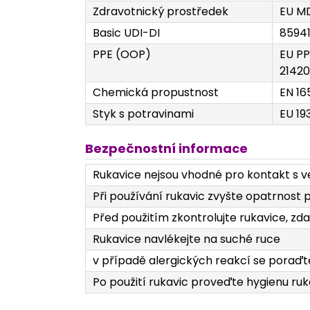
Zdravotnický prostředek
EU MD
Basic UDI-DI
8594
PPE (OOP)
EU PP
21420
Chemická propustnost
EN 16
Styk s potravinami
EU 19
Bezpečnostní informace
Rukavice nejsou vhodné pro kontakt s 
Při používání rukavic zvyšte opatrnost 
Před použitím zkontrolujte rukavice, zd
Rukavice navlékejte na suché ruce
v případě alergických reakcí se poraďt
Po použití rukavic proveďte hygienu ru