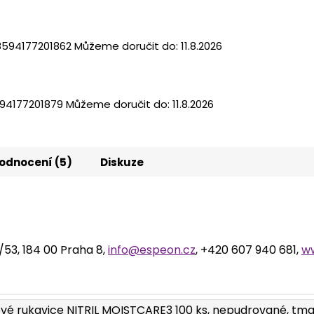
8594177201862
Můžeme doručit do:
11.8.2026
94177201879
Můžeme doručit do:
11.8.2026
odnocení (5)
Diskuze
2/53, 184 00 Praha 8,
info@espeon.cz
, +420 607 940 681,
w
lové rukavice NITRIL MOISTCARE3 100 ks, nepudrované, tm