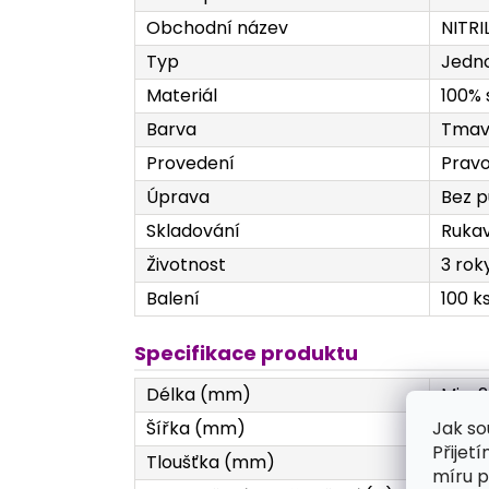
Obchodní název
NITRI
Typ
Jedno
Materiál
100% s
Barva
Tmav
Provedení
Pravo
Úprava
Bez p
Skladování
Rukav
Životnost
3 rok
Balení
100 k
Specifikace produktu
Délka (mm)
Min. 
Jak so
Šířka (mm)
XS 76 
Přijet
Tloušťka (mm)
Prsty
míru p