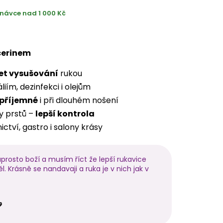
návce nad 1 000 Kč
cerinem
et vysušování
rukou
iím, dezinfekci i olejům
příjemné
i při dlouhém nošení
y prstů –
lepší kontrola
ctví, gastro i salony krásy
naprosto boží a musím říct že lepší rukavice
 Krásně se nandavaji a ruka je v nich jak v
