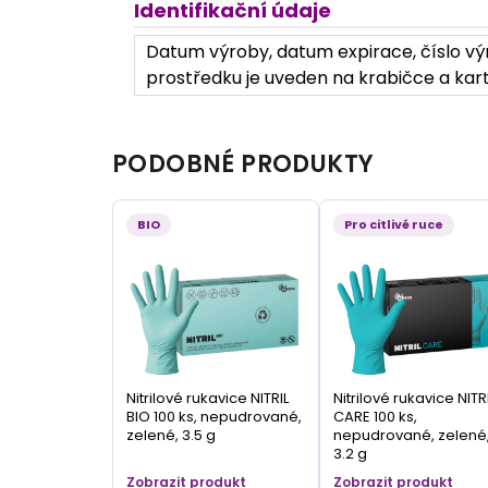
Identifikační údaje
Datum výroby, datum expirace, číslo výr
prostředku je uveden na krabičce a kart
PODOBNÉ PRODUKTY
BIO
Pro citlivé ruce
Nitrilové rukavice NITRIL
Nitrilové rukavice NITR
BIO 100 ks, nepudrované,
CARE 100 ks,
zelené, 3.5 g
nepudrované, zelené
3.2 g
Zobrazit produkt
Zobrazit produkt