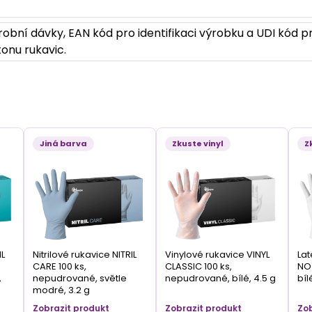
obní dávky, EAN kód pro identifikaci výrobku a UDI kód pr
onu rukavic.
Jiná barva
Zkuste vinyl
Z
IL
Nitrilové rukavice NITRIL
Vinylové rukavice VINYL
Lat
CARE 100 ks,
CLASSIC 100 ks,
NO 
,
nepudrované, světle
nepudrované, bílé, 4.5 g
bíl
modré, 3.2 g
Zobrazit produkt
Zobrazit produkt
Zob