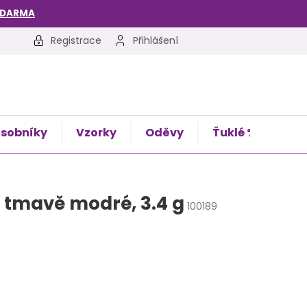
ZDARMA
Registrace
Přihlášení
sobníky
Vzorky
Oděvy
Ťuklé %
Kon
, tmavě modré, 3.4 g
100189