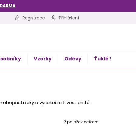
ZDARMA
Registrace
Přihlášení
sobníky
Vzorky
Oděvy
Ťuklé %
Kon
é obepnutí ruky a vysokou citlivost prstů.
7
položek celkem