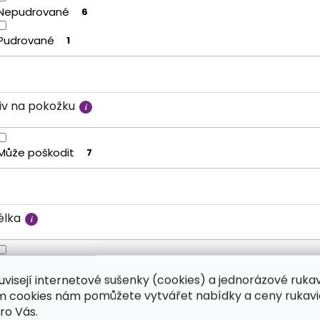
Nepudrované
6
Pudrované
1
liv na pokožku
Může poškodit
7
élka
Klasické
6
uvisejí internetové sušenky (cookies) a jednorázové ruka
Delší
1
ím cookies nám pomůžete vytvářet nabídky a ceny rukavi
ro Vás.