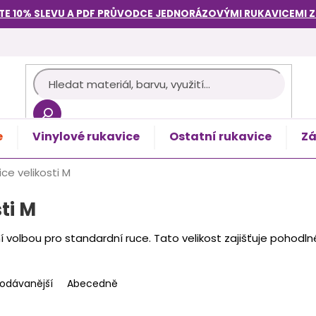
TE 10% SLEVU A PDF PRŮVODCE
JEDNORÁZOVÝMI RUKAVICEMI
e
Vinylové rukavice
Ostatní rukavice
Zá
košík
ce velikosti M
ti M
ní volbou pro standardní ruce. Tato velikost zajišťuje pohodln
rodávanější
Abecedně