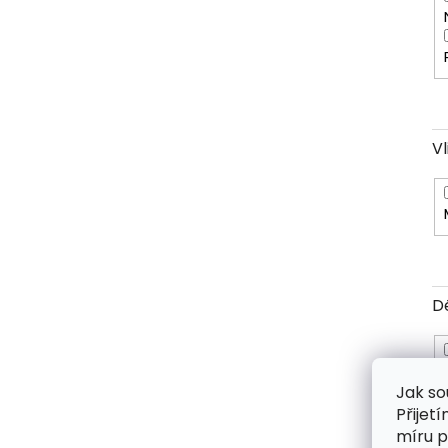
V
D
Jak so
Přijet
míru p