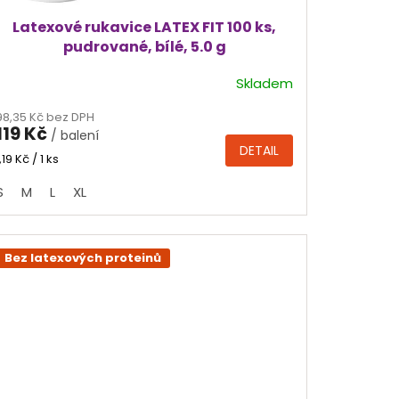
Latexové rukavice LATEX FIT 100 ks,
pudrované, bílé, 5.0 g
Skladem
Průměrné
hodnocení
98,35 Kč bez DPH
produktu
119 Kč
/ balení
je
DETAIL
4,8
Měrná
1,19 Kč / 1 ks
cena:
z
S
M
L
XL
5
hvězdiček.
Bez latexových proteinů