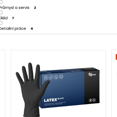
Průmysl a servis
2
Úklid
7
Detailní práce
4