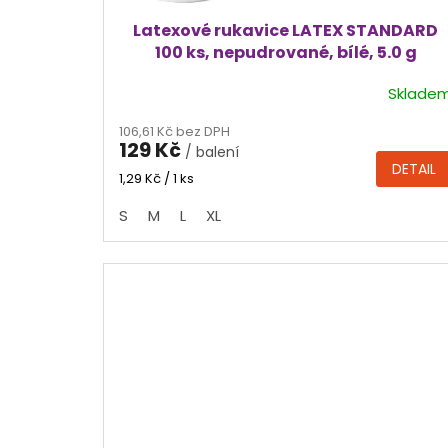
ů
Latexové rukavice LATEX STANDARD
100 ks, nepudrované, bílé, 5.0 g
Sklade
Průměrné
hodnocení
106,61 Kč bez DPH
produktu
129 Kč
/ balení
je
DETAIL
4,4
Měrná
1,29 Kč / 1 ks
cena:
z
S
M
L
XL
5
hvězdiček.