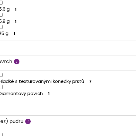
5.6 g
1
5.8 g
1
25 g
1
ovrch
Hladké s texturovanými konečky prstů
7
Diamantový povrch
1
Bez) pudru