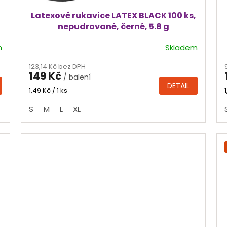
Latexové rukavice LATEX BLACK 100 ks,
nepudrované, černé, 5.8 g
m
Skladem
Průměrné
hodnocení
123,14 Kč bez DPH
produktu
149 Kč
/ balení
je
DETAIL
4,9
Měrná
1,49 Kč / 1 ks
cena:
z
S
M
L
XL
5
hvězdiček.