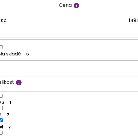
Cena
Kč
149
Na skladě
6
likost
XS
1
S
7
M
7