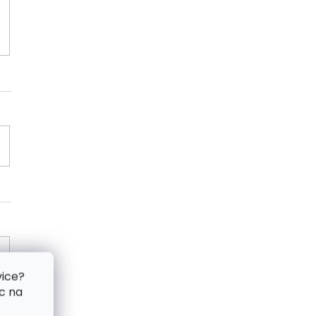
vice?
c na