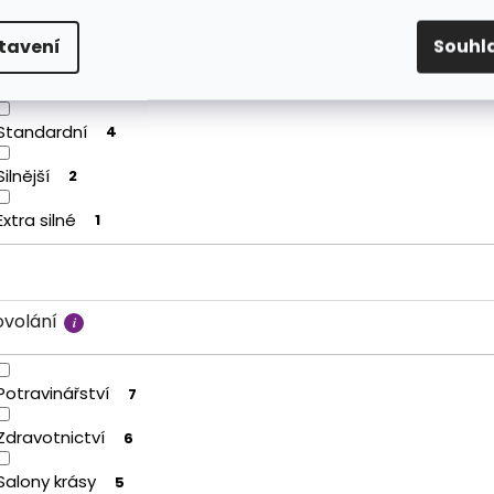
tavení
Souhl
dolnost
Standardní
4
Silnější
2
Extra silné
1
ovolání
Potravinářství
7
Zdravotnictví
6
Salony krásy
5