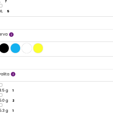
L
7
XL
5
arva
alita
3.5 g
1
5.0 g
2
5.3 g
1