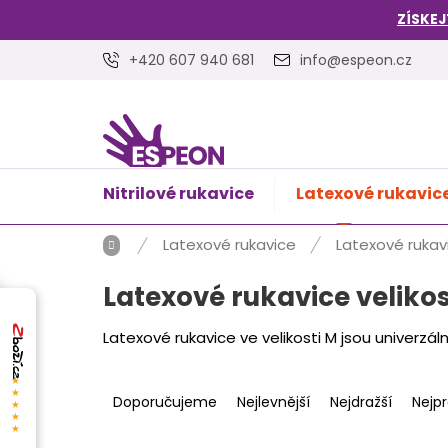
Přejít
ZÍSKEJ
na
obsah
+420 607 940 681
info@espeon.cz
Nitrilové rukavice
Latexové rukavic
NÁKUPNÍ
Prázdný 
KOŠÍK
Domů
Latexové rukavice
Latexové rukavi
Latexové rukavice velikos
Latexové rukavice ve velikosti M jsou univerzál
Ř
★★★★★
a
Doporučujeme
Nejlevnější
Nejdražší
Nejp
z
e