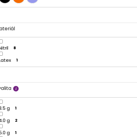
ateriál
Nitril
8
Latex
1
alita
3.5 g
1
4.0 g
2
5.0 g
1