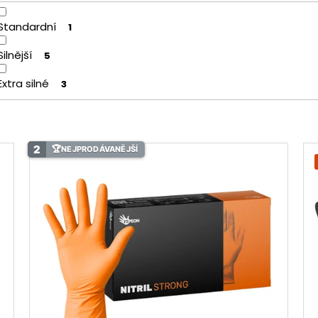
Standardní
1
Silnější
5
Extra silné
3
2
🏆
NEJPRODÁVANĚJŠÍ