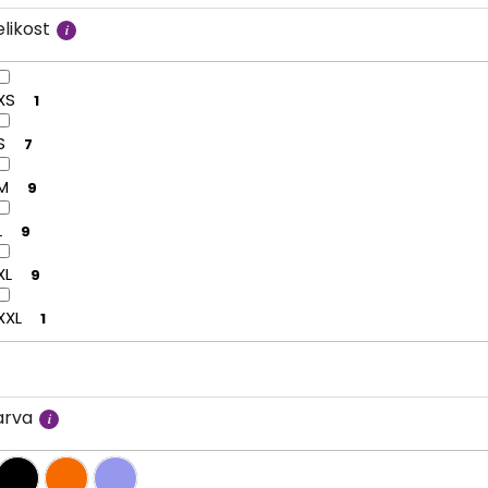
likost
XS
1
S
7
M
9
L
9
XL
9
XXL
1
arva