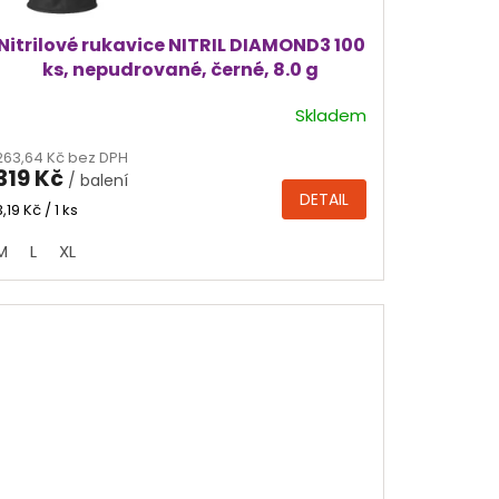
Nitrilové rukavice NITRIL DIAMOND3 100
ks, nepudrované, černé, 8.0 g
Skladem
Průměrné
hodnocení
263,64 Kč bez DPH
produktu
319 Kč
/ balení
je
DETAIL
4,9
Měrná
3,19 Kč / 1 ks
cena:
z
M
L
XL
5
hvězdiček.