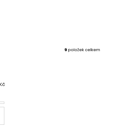
9
položek celkem
Kč