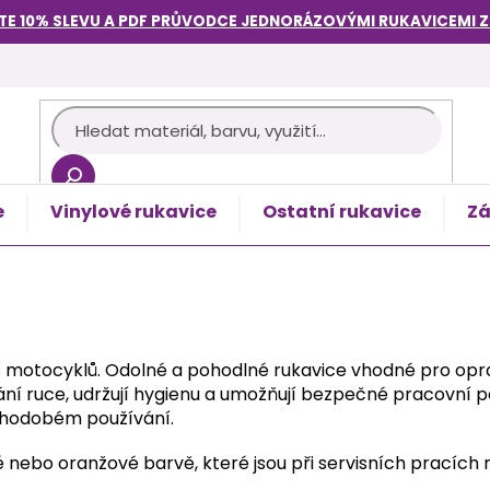
TE 10% SLEVU A PDF PRŮVODCE
JEDNORÁZOVÝMI RUKAVICEMI
e
Vinylové rukavice
Ostatní rukavice
Zá
košík
s motocyklů. Odolné a pohodlné rukavice vhodné pro opra
hrání ruce, udržují hygienu a umožňují bezpečné pracovn
ouhodobém používání.
é nebo oranžové barvě, které jsou při servisních pracích n