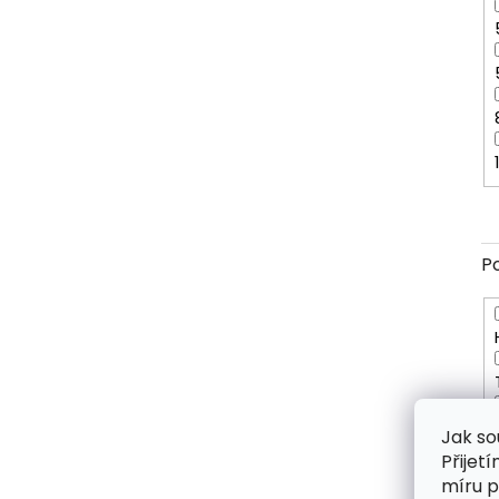
P
Jak so
Přijet
míru p