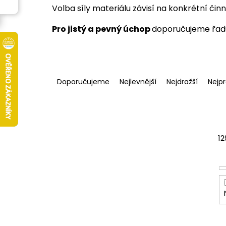
Volba síly materiálu závisí na konkrétní činn
Pro jistý a pevný úchop
doporučujeme řad
Ř
a
Doporučujeme
Nejlevnější
Nejdražší
Nejp
z
e
n
í
p
12
r
o
d
u
k
t
ů