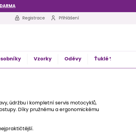
ZDARMA
Registrace
Přihlášení
sobníky
Vzorky
Oděvy
Ťuklé %
Kon
vy, údržbu i kompletní servis motocyklů,
í postupy. Díky pružnému a ergonomickému
ejpraktičtější.