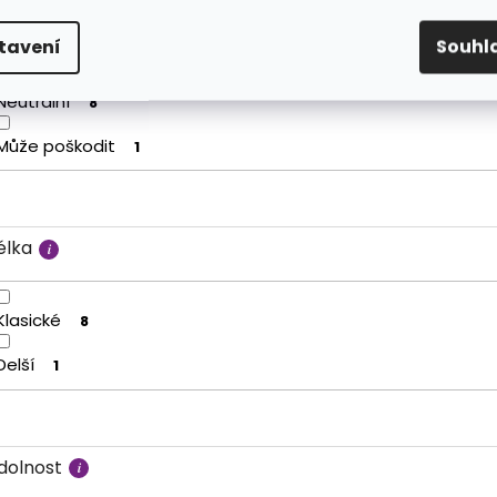
liv na pokožku
tavení
Souhl
Neutrální
8
Může poškodit
1
élka
Klasické
8
Delší
1
dolnost