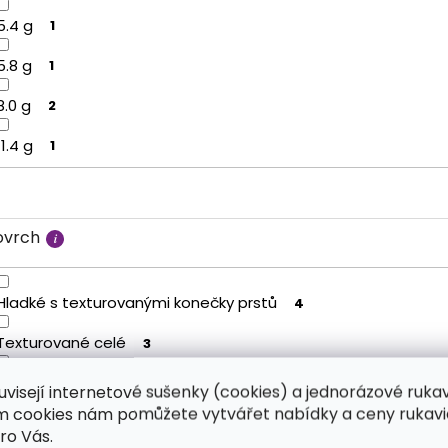
5.4 g
1
5.8 g
1
8.0 g
2
11.4 g
1
ovrch
Hladké s texturovanými konečky prstů
4
Texturované celé
3
Diamantový povrch
2
uvisejí internetové sušenky (cookies) a jednorázové ruka
ím cookies nám pomůžete vytvářet nabídky a ceny rukavi
ro Vás.