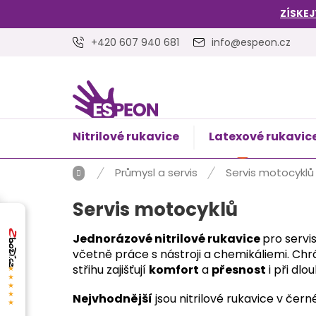
Přejít
ZÍSKEJ
na
obsah
+420 607 940 681
info@espeon.cz
Nitrilové rukavice
Latexové rukavic
NÁKUPNÍ
Prázdný 
KOŠÍK
Domů
Průmysl a servis
Servis motocyklů
Servis motocyklů
Jednorázové nitrilové rukavice
pro servi
včetně práce s nástroji a chemikáliemi. C
střihu zajišťují
komfort
a
přesnost
i při dl
★★★★★
Nejvhodnější
jsou nitrilové rukavice v čern