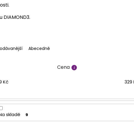
osti.
u DIAMOND3.
rodávanější
Abecedně
Cena
9
Kč
329
Na skladě
9