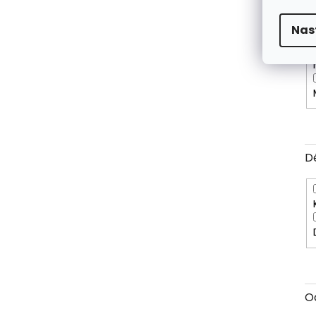
V
Nas
D
O