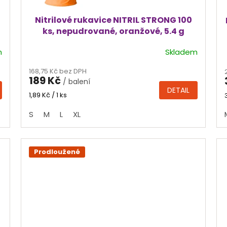
Nitrilové rukavice NITRIL STRONG 100
ks, nepudrované, oranžové, 5.4 g
m
Skladem
Průměrné
hodnocení
168,75 Kč bez DPH
produktu
189 Kč
/ balení
je
DETAIL
4,9
Měrná
1,89 Kč / 1 ks
cena:
z
S
M
L
XL
5
hvězdiček.
Prodloužené