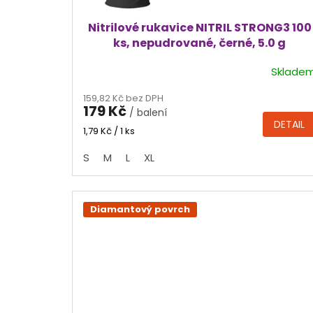
ů
Nitrilové rukavice NITRIL STRONG3 100
ks, nepudrované, černé, 5.0 g
Sklade
Průměrné
hodnocení
159,82 Kč bez DPH
produktu
179 Kč
/ balení
je
DETAIL
4,6
Měrná
1,79 Kč / 1 ks
cena:
z
S
M
L
XL
5
hvězdiček.
Diamantový povrch