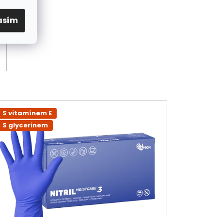
asím
S vitamínem E
S glycerinem