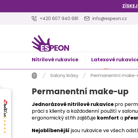
Přejít
ZÍSKEJ
na
obsah
+420 607 940 681
info@espeon.cz
Nitrilové rukavice
Latexové rukavic
NÁKUPNÍ
Prázdný 
KOŠÍK
Domů
Salony krásy
Permanentní make-
Permanentní make-up
Jednorázové nitrilové rukavice
pro perm
práci s klienty a každodenní použití v salon
ergonomický střih zajišťuje
komfort
a
přes
★★★★★
Nejoblíbenější
jsou rukavice ve všech odstí