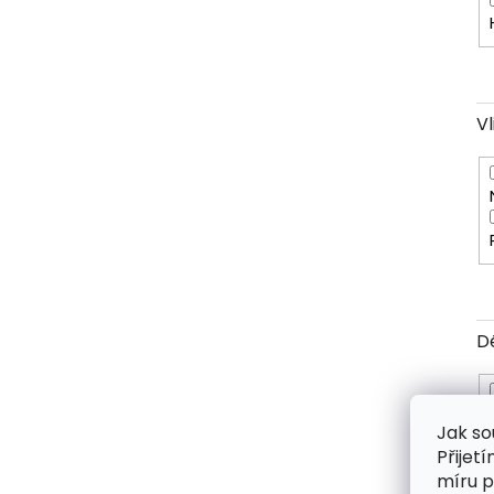
V
D
Jak so
Přijet
míru p