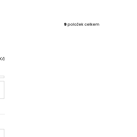
9
položek celkem
Kč