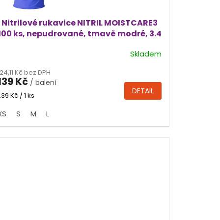
Nitrilové rukavice NITRIL MOISTCARE3
100 ks, nepudrované, tmavě modré, 3.4
g
Skladem
Průměrné
hodnocení
124,11 Kč bez DPH
produktu
139 Kč
/ balení
je
DETAIL
4,6
Měrná
1,39 Kč / 1 ks
cena:
z
XS
S
M
L
5
hvězdiček.