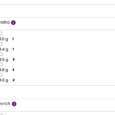
alita
3.0 g
1
3.4 g
1
3.5 g
3
3.8 g
2
4.0 g
2
ovrch