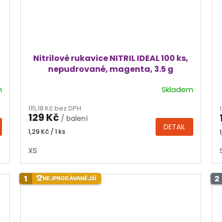
Nitrilové rukavice NITRIL IDEAL 100 ks,
nepudrované, magenta, 3.5 g
m
Skladem
Průměrné
hodnocení
115,18 Kč bez DPH
produktu
129 Kč
/ balení
je
DETAIL
5,0
Měrná
1,29 Kč / 1 ks
cena:
z
XS
5
hvězdiček.
1
2
🏆
NEJPRODÁVANĚJŠÍ