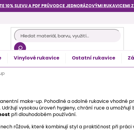
TE 10% SLEVU A PDF PRŮVODCE
JEDNORÁZOVÝMI RUKAVICEMI
e
Vinylové rukavice
Ostatní rukavice
Zá
košík
up
anentní make-up. Pohodlné a odolné rukavice vhodné 
u. Udržují vysokou úroveň hygieny, chrání ruce a umožňují
nost
při dlouhodobém používání.
nech růžové, které kombinují styl a praktičnost při práci 