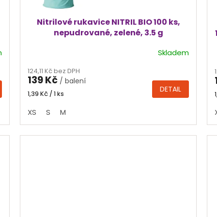
Nitrilové rukavice NITRIL BIO 100 ks,
nepudrované, zelené, 3.5 g
m
Skladem
Průměrné
hodnocení
124,11 Kč bez DPH
produktu
139 Kč
/ balení
je
DETAIL
4,8
Měrná
1,39 Kč / 1 ks
cena:
z
XS
S
M
5
hvězdiček.