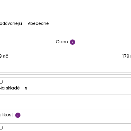
rodávanější
Abecedně
Cena
9
Kč
179
Na skladě
9
likost