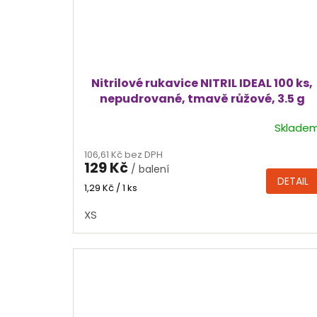
Nitrilové rukavice NITRIL IDEAL 100 ks,
nepudrované, tmavě růžové, 3.5 g
Sklade
Průměrné
hodnocení
106,61 Kč bez DPH
produktu
129 Kč
/ balení
je
DETAIL
4,4
Měrná
1,29 Kč / 1 ks
cena:
z
XS
5
hvězdiček.