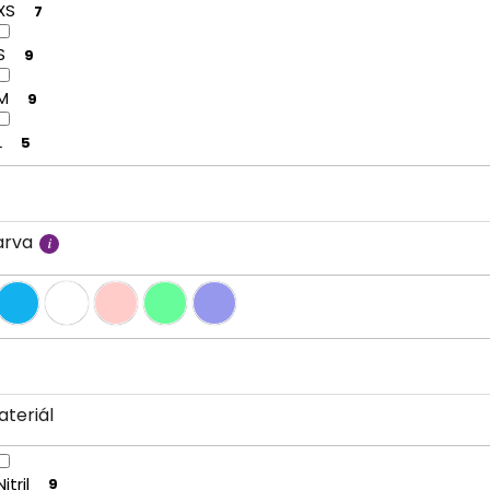
XS
7
S
9
M
9
L
5
arva
ateriál
Nitril
9