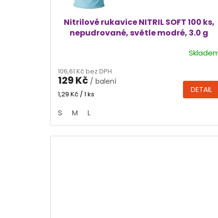
t
ů
Nitrilové rukavice NITRIL SOFT 100 ks,
nepudrované, světle modré, 3.0 g
Sklade
Průměrné
hodnocení
106,61 Kč bez DPH
produktu
129 Kč
/ balení
je
DETAIL
4,5
Měrná
1,29 Kč / 1 ks
cena:
z
S
M
L
5
hvězdiček.