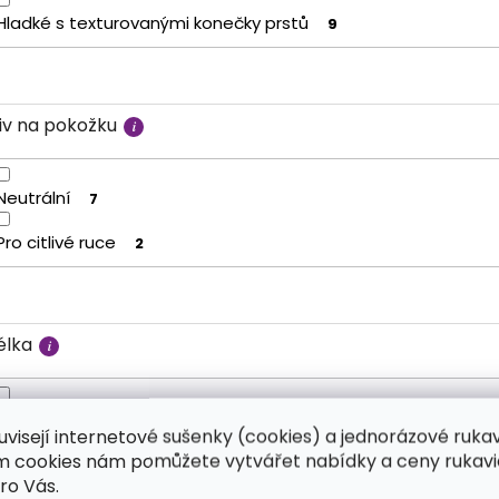
Hladké s texturovanými konečky prstů
9
liv na pokožku
Neutrální
7
Pro citlivé ruce
2
élka
Klasické
9
uvisejí internetové sušenky (cookies) a jednorázové ruka
ím cookies nám pomůžete vytvářet nabídky a ceny rukavi
ro Vás.