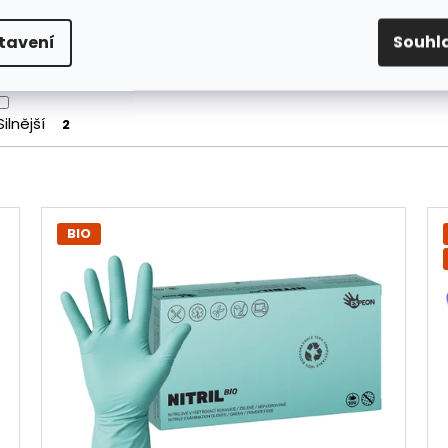
dolnost
tavení
Souhl
Standardní
7
Silnější
2
BIO