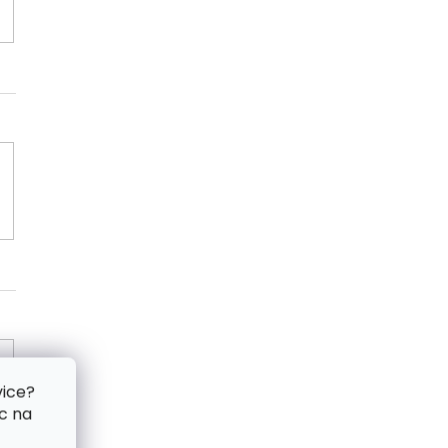
vice?
c na