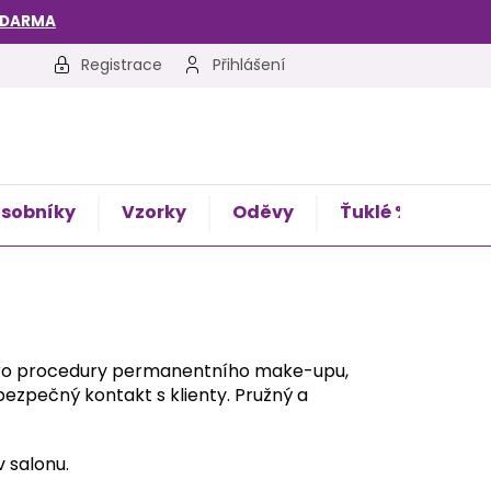
ZDARMA
Registrace
Přihlášení
sobníky
Vzorky
Oděvy
Ťuklé %
Kon
pro procedury permanentního make-upu,
 bezpečný kontakt s klienty. Pružný a
v salonu.