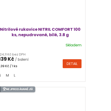
Nitrilové rukavice NITRIL COMFORT 100
ks, nepudrované, bílé, 3.8 g
Skladem
Průměrné
hodnocení
124,11 Kč bez DPH
produktu
139 Kč
/ balení
je
DETAIL
3,8
Měrná
1,39 Kč / 1 ks
cena:
z
S
M
L
5
hvězdiček.
🏆
NEJPRODÁVANĚJŠÍ