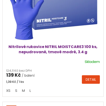
Nitrilové rukavice NITRIL MOISTCARE3 100 ks,
nepudrované, tmavě modré, 3.4 g
Skladem
Průměrné
hodnocení
124,11 Kč bez DPH
produktu
139 Kč
/ balení
je
DETAIL
4,6
Měrná
1,39 Kč / 1 ks
cena:
z
XS
S
M
L
5
hvězdiček.