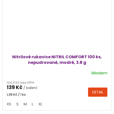
Nitrilové rukavice NITRIL COMFORT 100 ks,
nepudrované, modré, 3.8 g
Skladem
Průměrné
hodnocení
124,11 Kč bez DPH
produktu
139 Kč
/ balení
je
DETAIL
4,8
Měrná
1,39 Kč / 1 ks
cena:
z
XS
S
M
L
XL
5
hvězdiček.