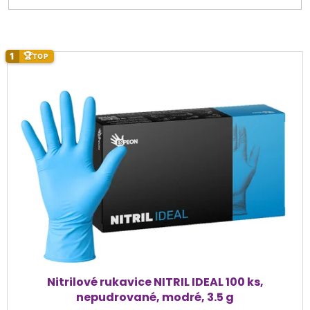
V
1
🏆
TOP
ý
p
i
s
p
r
o
d
u
k
t
ů
Nitrilové rukavice NITRIL IDEAL 100 ks,
nepudrované, modré, 3.5 g