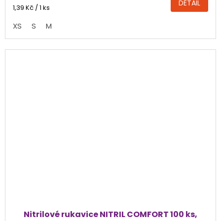
DETAIL
4,8
Měrná
1,39 Kč / 1 ks
cena:
z
XS
S
M
5
hvězdiček.
Nitrilové rukavice NITRIL COMFORT 100 ks,