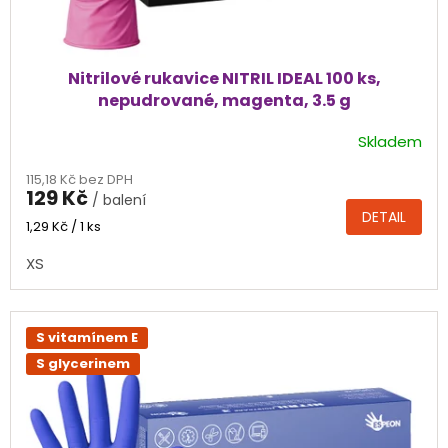
Nitrilové rukavice NITRIL IDEAL 100 ks,
nepudrované, magenta, 3.5 g
Skladem
Průměrné
hodnocení
115,18 Kč bez DPH
produktu
129 Kč
/ balení
je
DETAIL
5,0
Měrná
1,29 Kč / 1 ks
cena:
z
XS
5
hvězdiček.
S vitamínem E
S glycerinem