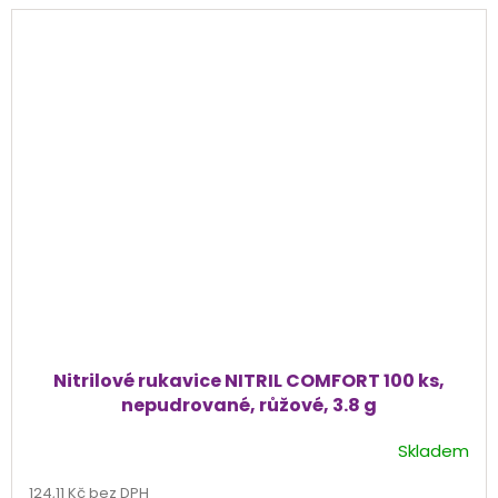
Nitrilové rukavice NITRIL COMFORT 100 ks,
nepudrované, růžové, 3.8 g
Skladem
Průměrné
hodnocení
124,11 Kč bez DPH