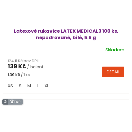
Latexové rukavice LATEX MEDICAL3 100 ks,
nepudrované, bílé, 5.6 g
Skladem
Průměrné
hodnocení
124,11 Kč bez DPH
produktu
139 Kč
/ balení
je
DETAIL
4,7
Měrná
1,39 Kč / 1 ks
cena:
z
XS
S
M
L
XL
5
hvězdiček.
2
🏆
TOP