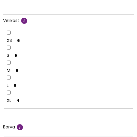
Velikost
XS
6
S
9
M
9
L
8
XL
4
Barva