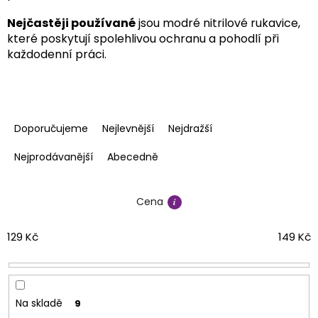
Nejčastěji používané
jsou modré nitrilové rukavice,
které poskytují spolehlivou ochranu a pohodlí při
každodenní práci.
Ř
a
Doporučujeme
Nejlevnější
Nejdražší
z
e
Nejprodávanější
Abecedně
n
í
Cena
p
r
o
129
Kč
149
Kč
d
u
k
t
Na skladě
9
ů