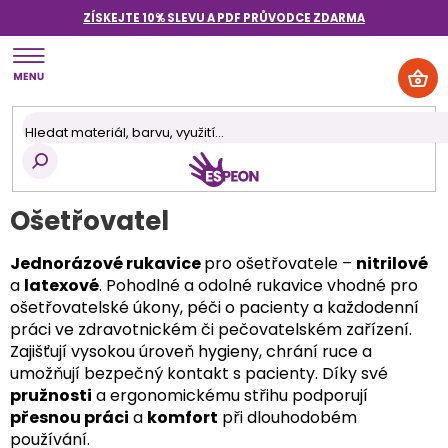
Přejít
ZÍSKEJTE 10% SLEVU A PDF PRŮVODCE
ZDARMA
na
obsah
NÁK
KOŠ
Ošetřovatel
Jednorázové rukavice
pro ošetřovatele –
nitrilové
a
latexové
. Pohodlné a odolné rukavice vhodné pro
ošetřovatelské úkony, péči o pacienty a každodenní
práci ve zdravotnickém či pečovatelském zařízení.
Zajišťují vysokou úroveň hygieny, chrání ruce a
umožňují bezpečný kontakt s pacienty. Díky své
pružnosti
a ergonomickému střihu podporují
přesnou práci
a
komfort
při dlouhodobém
používání.