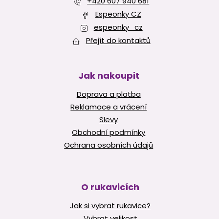
í
+420 607 940 681
v
Espeonky CZ
k
y
espeonky_cz
v
Přejít do kontaktů
ý
p
i
s
Jak nakoupit
u
Doprava a platba
Reklamace a vrácení
Slevy
Obchodní podmínky
Ochrana osobních údajů
O rukavicích
Jak si vybrat rukavice?
Vybrat velikost