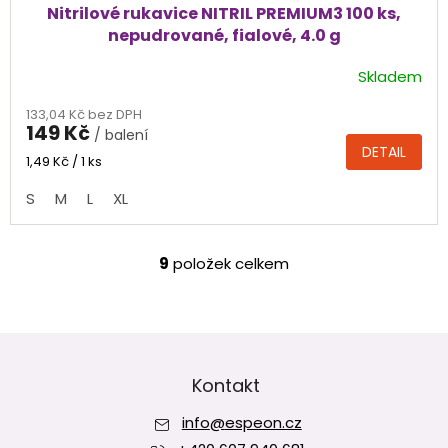
Nitrilové rukavice NITRIL PREMIUM3 100 ks,
nepudrované, fialové, 4.0 g
Skladem
Průměrné
hodnocení
133,04 Kč bez DPH
produktu
149 Kč
/ balení
je
DETAIL
4,8
Měrná
1,49 Kč / 1 ks
cena:
z
S
M
L
XL
5
hvězdiček.
9
položek celkem
O
v
l
á
Z
d
á
a
p
Kontakt
c
í
a
p
info
@
espeon.cz
t
r