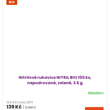
BIO
Nitrilové rukavice NITRIL BIO 100 ks,
nepudrované, zelené, 3.5 g
Skladem
Průměrné
hodnocení
124,11 Kč bez DPH
produktu
139 Kč
/ balení
je