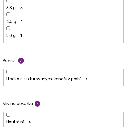
3.8 g
3
4.0 g
1
5.6 g
1
Povrch
Hladké s texturovanými konečky prstů
9
Vliv na pokožku
Neutrální
5