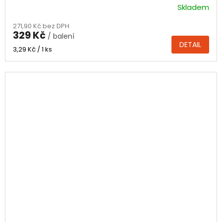
Skladem
271,90 Kč bez DPH
329 Kč
/ balení
DETAIL
Měrná
3,29 Kč / 1 ks
cena: