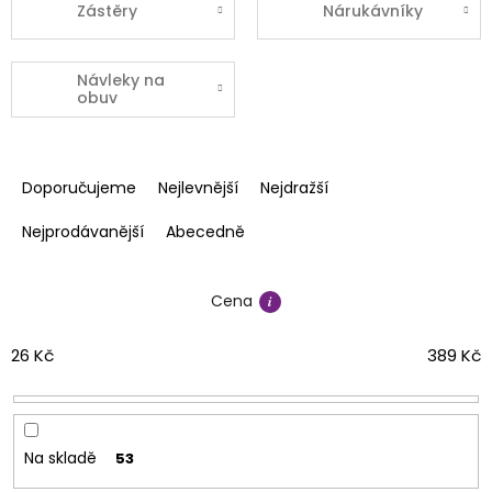
Zástěry
Nárukávníky
Návleky na
obuv
Ř
a
Doporučujeme
Nejlevnější
Nejdražší
z
e
Nejprodávanější
Abecedně
n
í
Cena
p
r
o
26
Kč
389
Kč
d
u
k
t
Na skladě
53
ů