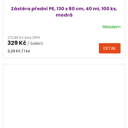
Zástěra přední PE, 130 x 80 cm, 40 mi, 100 ks,
modrá
Skladem
271,90 Kč bez DPH
329 Kč
/ balení
DETAIL
Měrná
3,29 Kč / 1 ks
cena: