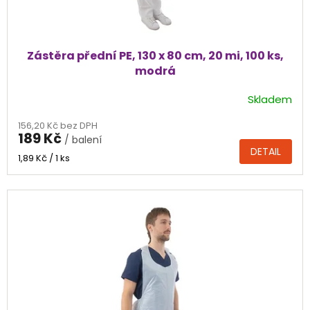
ů
Zástěra přední PE, 130 x 80 cm, 20 mi, 100 ks,
modrá
Skladem
156,20 Kč bez DPH
189 Kč
/ balení
DETAIL
Měrná
1,89 Kč / 1 ks
cena: