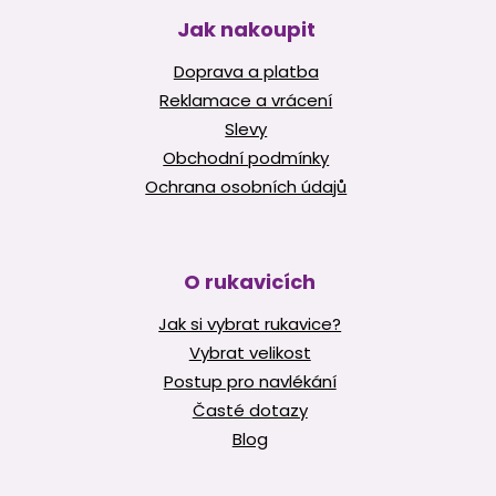
u
Jak nakoupit
Doprava a platba
Reklamace a vrácení
Slevy
Obchodní podmínky
Ochrana osobních údajů
O rukavicích
Jak si vybrat rukavice?
Vybrat velikost
Postup pro navlékání
Časté dotazy
Blog