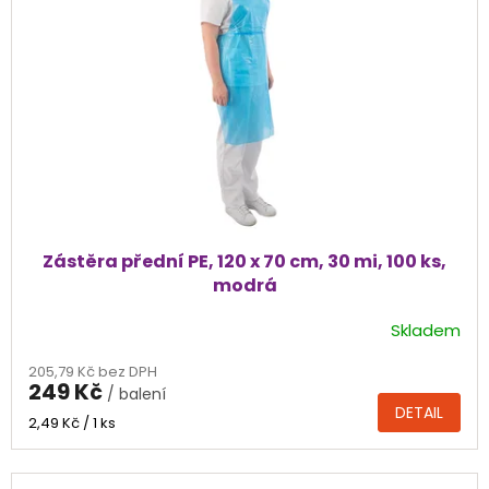
Zástěra přední PE, 120 x 70 cm, 30 mi, 100 ks,
modrá
Skladem
205,79 Kč bez DPH
249 Kč
/ balení
DETAIL
Měrná
2,49 Kč / 1 ks
cena: