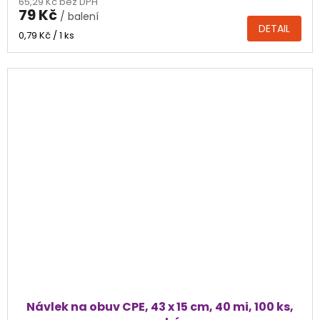
65,29 Kč bez DPH
produktu
79 Kč
/ balení
je
DETAIL
5,0
Měrná
0,79 Kč / 1 ks
cena:
z
5
hvězdiček.
Návlek na obuv CPE, 43 x 15 cm, 40 mi, 100 ks,