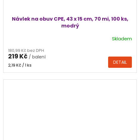
Návlek na obuv CPE, 43 x 15 cm, 70 mi, 100 ks,
modrý
Skladem
Průměrné
hodnocení
180,99 Kč bez DPH
produktu
219 Kč
/ balení
je
DETAIL
5,0
Měrná
2,19 Kč / 1 ks
cena:
z
5
hvězdiček.