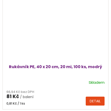
Rukávník PE, 40 x 20 cm, 20 mi, 100 ks, modrý
Skladem
66,94 Kč bez DPH
81 Kč
/ balení
DETAIL
Měrná
0,81 Kč / 1 ks
cena: