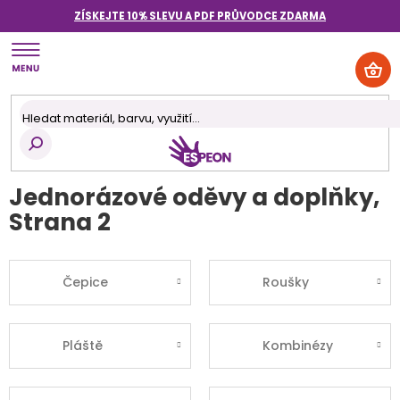
Přejít
ZÍSKEJTE 10% SLEVU A PDF PRŮVODCE
ZDARMA
na
obsah
NÁK
KOŠ
Jednorázové oděvy a doplňky
,
Strana 2
Čepice
Roušky
Pláště
Kombinézy