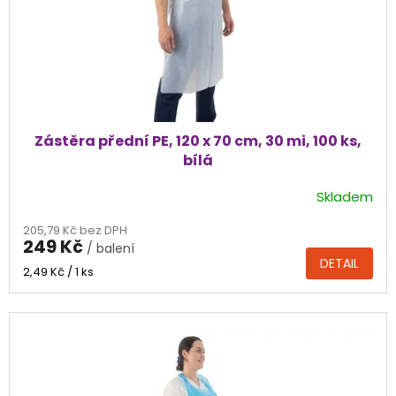
Zástěra přední PE, 120 x 70 cm, 30 mi, 100 ks,
bílá
Skladem
205,79 Kč bez DPH
249 Kč
/ balení
DETAIL
Měrná
2,49 Kč / 1 ks
cena: