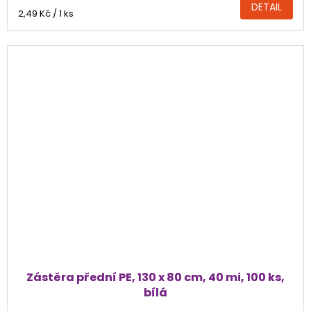
DETAIL
Měrná
2,49 Kč / 1 ks
cena:
Zástěra přední PE, 130 x 80 cm, 40 mi, 100 ks,
bílá