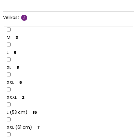
Velikost
M
3
L
6
XL
8
XXL
6
XXXL
2
L (53 cm)
15
XXL (61 cm)
7