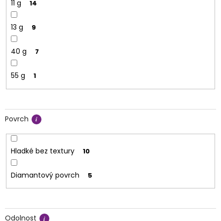
11 g
14
13 g
9
40 g
7
55 g
1
Povrch
Hladké bez textury
10
Diamantový povrch
5
Odolnost