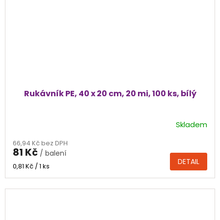
Rukávník PE, 40 x 20 cm, 20 mi, 100 ks, bílý
Skladem
66,94 Kč bez DPH
81 Kč
/ balení
DETAIL
Měrná
0,81 Kč / 1 ks
cena: