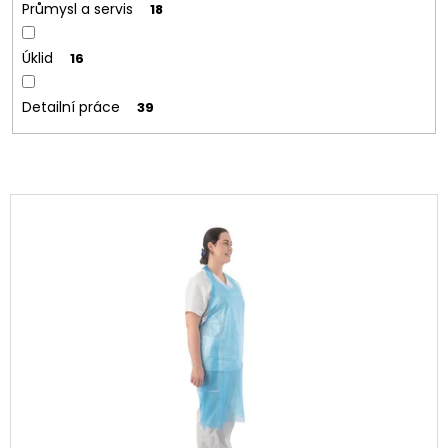
Průmysl a servis
18
Úklid
16
Detailní práce
39
V
ý
p
i
s
p
r
o
d
u
k
t