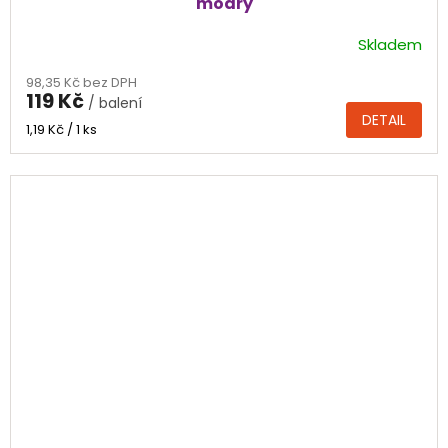
modrý
Skladem
98,35 Kč bez DPH
119 Kč
/ balení
DETAIL
Měrná
1,19 Kč / 1 ks
cena: