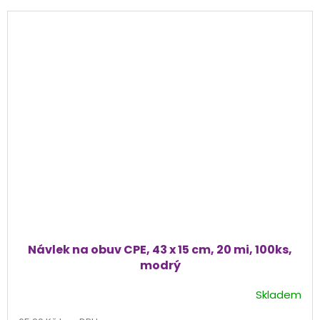
Návlek na obuv CPE, 43 x 15 cm, 20 mi, 100ks,
modrý
Skladem
Průměrné
hodnocení