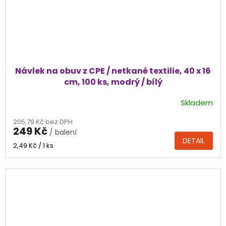
Návlek na obuv z CPE / netkané textilie, 40 x 16
cm, 100 ks, modrý / bílý
Skladem
205,79 Kč bez DPH
249 Kč
/ balení
DETAIL
Měrná
2,49 Kč / 1 ks
cena: