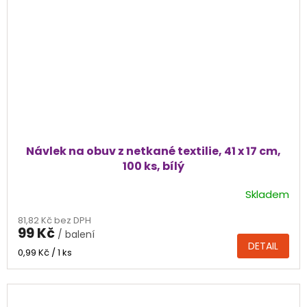
Návlek na obuv z netkané textilie, 41 x 17 cm,
100 ks, bílý
Skladem
81,82 Kč bez DPH
99 Kč
/ balení
DETAIL
Měrná
0,99 Kč / 1 ks
cena: