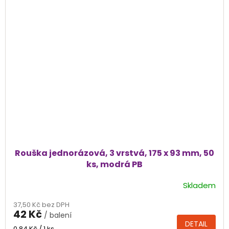
Rouška jednorázová, 3 vrstvá, 175 x 93 mm, 50
ks, modrá PB
Skladem
37,50 Kč bez DPH
42 Kč
/ balení
DETAIL
Měrná
0,84 Kč / 1 ks