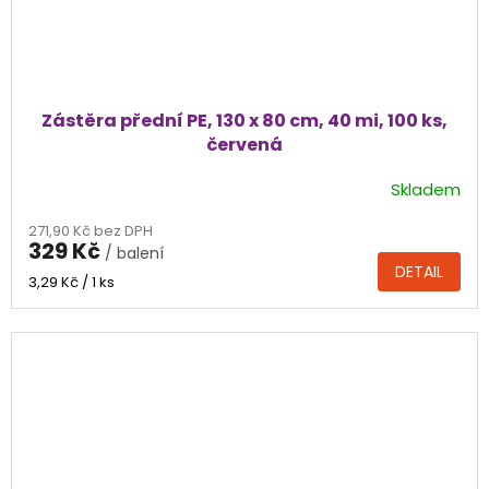
Zástěra přední PE, 130 x 80 cm, 40 mi, 100 ks,
červená
Skladem
Průměrné
hodnocení
271,90 Kč bez DPH
produktu
329 Kč
/ balení
je
DETAIL
5,0
Měrná
3,29 Kč / 1 ks
cena:
z
5
hvězdiček.