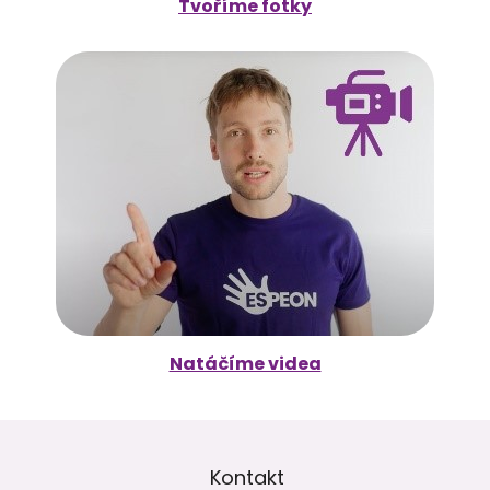
Tvoříme fotky
Natáčíme videa
Z
á
p
Kontakt