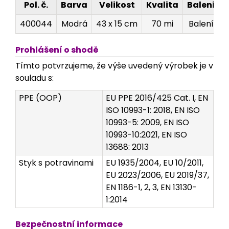
Pol. č.
Barva
Velikost
Kvalita
Balení
400044
Modrá
43 x 15 cm
70 mi
Balení
Prohlášení o shodě
Tímto potvrzujeme, že výše uvedený výrobek je v
souladu s:
PPE (OOP)
EU PPE 2016/425 Cat. I, EN
ISO 10993-1: 2018, EN ISO
10993-5: 2009, EN ISO
10993-10:2021, EN ISO
13688: 2013
Styk s potravinami
EU 1935/2004, EU 10/2011,
EU 2023/2006, EU 2019/37,
EN 1186-1, 2, 3, EN 13130-
1:2014
Bezpečnostní informace