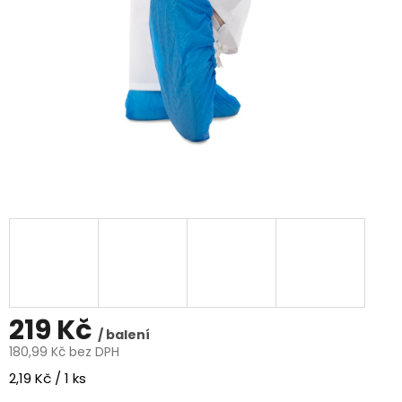
219 Kč
/ balení
180,99 Kč bez DPH
Měrná
2,19 Kč / 1 ks
cena: