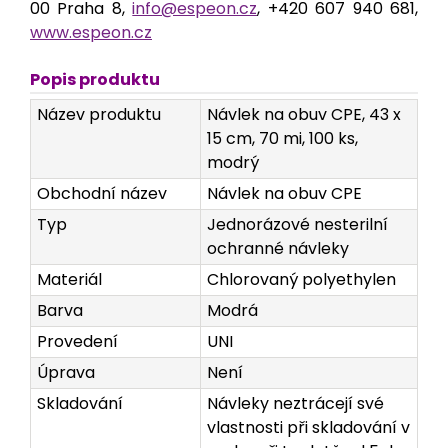
00 Praha 8,
info@espeon.cz
, +420 607 940 681,
www.espeon.cz
Popis produktu
Název produktu
Návlek na obuv CPE, 43 x
15 cm, 70 mi, 100 ks,
modrý
Obchodní název
Návlek na obuv CPE
Typ
Jednorázové nesterilní
ochranné návleky
Materiál
Chlorovaný polyethylen
Barva
Modrá
Provedení
UNI
Úprava
Není
Skladování
Návleky neztrácejí své
vlastnosti při skladování v