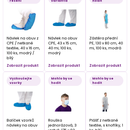
řešení
varianta
hodit
Návlek na obuv z
Návlek na obuv
Zástěra přední
CPE / netkané
CPE, 43 x 15 cm,
PE, 130 x 80 cm, 40
textilie, 40 x 16 cm,
40 mi, 100 ks,
mi, 100 ks, modrá
100 ks, modrý /
modrý
bílý
Zobrazit produkt
Zobrazit produkt
Zobrazit produkt
Vyzkoušejte
Mohlo by se
Mohlo by se
vzorky
hodit
hodit
Balíček vzorků
Rouška
Plášť z netkané
návleky na obuv
jednorázová, 3
textilie, s knoflíky, 1