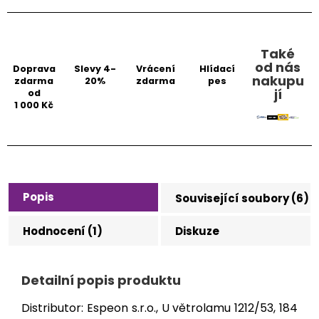
Také
od nás
Doprava
Slevy 4-
Vrácení
Hlídací
nakupu
zdarma
20%
zdarma
pes
jí
od
1 000 Kč
Popis
Související soubory (6)
Hodnocení (1)
Diskuze
Detailní popis produktu
Distributor: Espeon s.r.o., U větrolamu 1212/53, 184