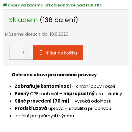
Doprava zdarma při objednávce nad 1 000 Kč
Skladem
(136 balení)
Můžeme doručit do:
10.8.2026
Přidat do košíku
Ochrana obuvi pro náročné provozy
Zabraňuje kontaminaci
– chrání obuv i okolí
Pevný
CPE materiál –
nepropustný
pro tekutiny
Silné provedení (70 mi)
– vysoká odolnost
Protiskluzová
úprava – stabilita při pohybu
Ideální pro průmysl i výrobu