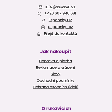
a
info
@
espeon.cz
t
í
+420 607 940 681
Espeonky CZ
espeonky_cz
Přejít do kontaktů
Jak nakoupit
Doprava a platba
Reklamace a vrácení
Slevy
Obchodní podmínky
Ochrana osobních údajů
O rukavicích