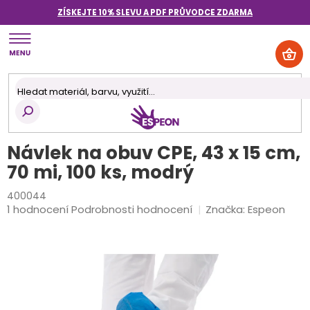
Přejít
ZÍSKEJTE 10% SLEVU A PDF PRŮVODCE
ZDARMA
na
obsah
NÁK
KOŠ
Návlek na obuv CPE, 43 x 15 cm,
70 mi, 100 ks, modrý
400044
Průměrné
1 hodnocení
Podrobnosti hodnocení
Značka:
Espeon
hodnocení
produktu
je
5,0
z
5
hvězdiček.