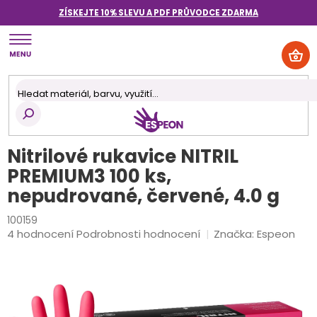
Přejít
ZÍSKEJTE 10% SLEVU A PDF PRŮVODCE
ZDARMA
na
obsah
NÁK
KOŠ
Nitrilové rukavice NITRIL
PREMIUM3 100 ks,
nepudrované, červené, 4.0 g
100159
Průměrné
4 hodnocení
Podrobnosti hodnocení
Značka:
Espeon
hodnocení
produktu
je
4,8
z