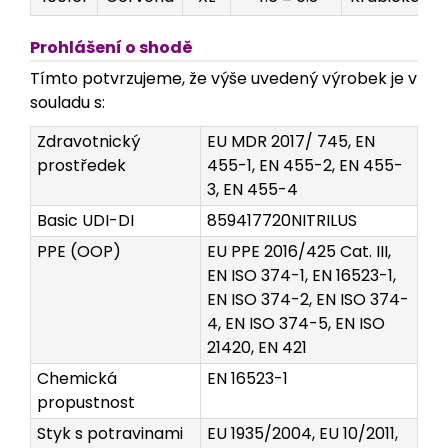
Prohlášení o shodě
Tímto potvrzujeme, že výše uvedený výrobek je v
souladu s:
Zdravotnický
EU MDR 2017/ 745, EN
prostředek
455-1, EN 455-2, EN 455-
3, EN 455-4
Basic UDI-DI
859417720NITRILUS
PPE (OOP)
EU PPE 2016/425 Cat. III,
EN ISO 374-1, EN 16523-1,
EN ISO 374-2, EN ISO 374-
4, EN ISO 374-5, EN ISO
21420, EN 421
Chemická
EN 16523-1
propustnost
Styk s potravinami
EU 1935/2004, EU 10/2011,