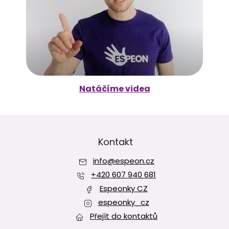
Natáčíme videa
Z
á
p
Kontakt
a
info
@
espeon.cz
t
í
+420 607 940 681
Espeonky CZ
espeonky_cz
Přejít do kontaktů