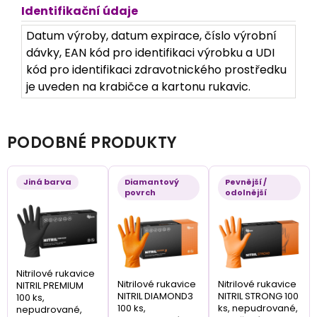
Identifikační údaje
Datum výroby, datum expirace, číslo výrobní
dávky, EAN kód pro identifikaci výrobku a UDI
kód pro identifikaci zdravotnického prostředku
je uveden na krabičce a kartonu rukavic.
PODOBNÉ PRODUKTY
Jiná barva
Diamantový
Pevnější /
povrch
odolnější
Nitrilové rukavice
Nitrilové rukavice
Nitrilové rukavice
NITRIL PREMIUM
NITRIL DIAMOND3
NITRIL STRONG 100
100 ks,
100 ks,
ks, nepudrované,
nepudrované,