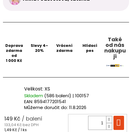
Také
od nás
Doprava
Slevy 4-
Vrácení
Hlídací
nakupu
zdarma
20%
zdarma
pes
jí
od
1 000 Kč
Velikost: XS
Skladem
(586 balení)
| 100157
EAN:
8594177201541
Můžeme doručit do:
11.8.2026
149 Kč
/ balení
Do
133,04 Kč bez DPH
Měrná
1,49 Kč / 1 ks