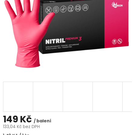
5
hvězdiček.
149 Kč
/ balení
133,04 Kč bez DPH