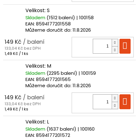
cena:
Velikost: S
Skladem
(1512 balení)
| 100158
EAN:
8594177201558
Můžeme doručit do:
11.8.2026
149 Kč
/ balení
Do
133,04 Kč bez DPH
Měrná
1,49 Kč / 1 ks
cena:
Velikost: M
Skladem
(2295 balení)
| 100159
EAN:
8594177201565
Můžeme doručit do:
11.8.2026
149 Kč
/ balení
Do
133,04 Kč bez DPH
Měrná
1,49 Kč / 1 ks
cena:
Velikost: L
Skladem
(1637 balení)
| 100160
EAN:
8594177201572