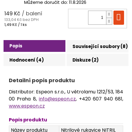
Můžeme doručit do:
11.8.2026
149 Kč
/ balení
Do
133,04 Kč bez DPH
Měrná
1,49 Kč / 1 ks
cena:
Popis
Související soubory (8)
Hodnocení (4)
Diskuze (2)
Detailní popis produktu
Distributor: Espeon s.r.o., U větrolamu 1212/53, 184
00 Praha 8,
info@espeon.cz
, +420 607 940 681,
www.espeon.cz
Popis produktu
Název produktu
Nitrilové rukavice NITRIL