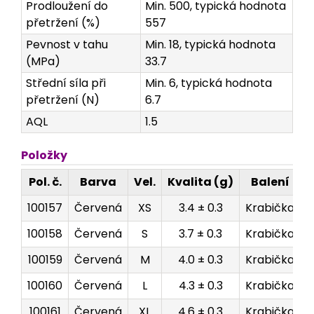
Prodloužení do
Min. 500, typická hodnota
přetržení (%)
557
Pevnost v tahu
Min. 18, typická hodnota
(MPa)
33.7
Střední síla při
Min. 6, typická hodnota
přetržení (N)
6.7
AQL
1.5
Položky
Pol. č.
Barva
Vel.
Kvalita (g)
Balení
R
100157
Červená
XS
3.4 ± 0.3
Krabička
100158
Červená
S
3.7 ± 0.3
Krabička
100159
Červená
M
4.0 ± 0.3
Krabička
100160
Červená
L
4.3 ± 0.3
Krabička
100161
Červená
XL
4.6 ± 0.3
Krabička