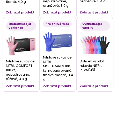
nepudrované,
oranžové, 5.4 g
černé, 4.0 g
oranžové, 8.0 g
Zobrazit produkt
Zobrazit produkt
Zobrazit produkt
Ekonomičtější
Pro citlivé ruce
Vyzkoušejte
varianta
vzorky
Nitrilové rukavice
Nitrilové rukavice
Balíček vzorků
NITRIL
NITRIL COMFORT
rukavic NITRIL
MOISTCARE3 100
100 ks,
PEVNĚJŠÍ
ks, nepudrované,
nepudrované,
tmavě modré, 3.4
růžové, 3.8 g
g
Zobrazit produkt
Zobrazit produkt
Zobrazit produkt