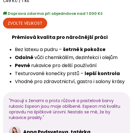
Měrná
1,49 Kč / 1 ks
cena:
Doprava zdarma při objednávce nad 1 000 Kč
Prémiová kvalita pro náročnější práci
Bez latexu a pudru –
šetrné k pokožce
Odolné
vůči chemikáliím, dezinfekci i olejům
Pevné
rukavice pro delší používání
Texturované konečky prstů –
lepší kontrola
Vhodné pro zdravotnictví, gastro i salony krásy
"Pracuji s ženami a proto růžové a pastelové barvy
rukavic Espeon jsou moje oblíbené. Espeon má kvalitu
opravdu na špičkové úrovni. Nestalo se mě, že by
rukavice praskly."
Anna Podsvetova, tatérka