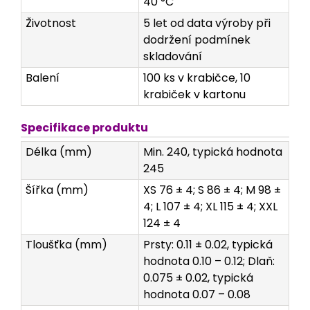
40 °C
Životnost
5 let od data výroby při
dodržení podmínek
skladování
Balení
100 ks v krabičce, 10
krabiček v kartonu
Specifikace produktu
Délka (mm)
Min. 240, typická hodnota
245
Šířka (mm)
XS 76 ± 4; S 86 ± 4; M 98 ±
4; L 107 ± 4; XL 115 ± 4; XXL
124 ± 4
Tloušťka (mm)
Prsty: 0.11 ± 0.02, typická
hodnota 0.10 – 0.12; Dlaň:
0.075 ± 0.02, typická
hodnota 0.07 – 0.08