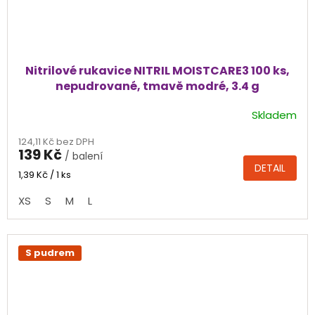
Nitrilové rukavice NITRIL MOISTCARE3 100 ks,
nepudrované, tmavě modré, 3.4 g
Skladem
Průměrné
hodnocení
124,11 Kč bez DPH
produktu
139 Kč
/ balení
je
DETAIL
4,6
Měrná
1,39 Kč / 1 ks
cena:
z
XS
S
M
L
5
hvězdiček.
S pudrem