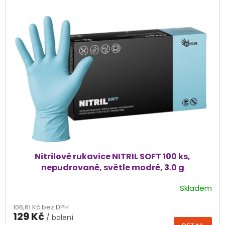
Nitrilové rukavice NITRIL SOFT 100 ks,
nepudrované, světle modré, 3.0 g
Skladem
Průměrné
hodnocení
106,61 Kč bez DPH
produktu
129 Kč
/ balení
je