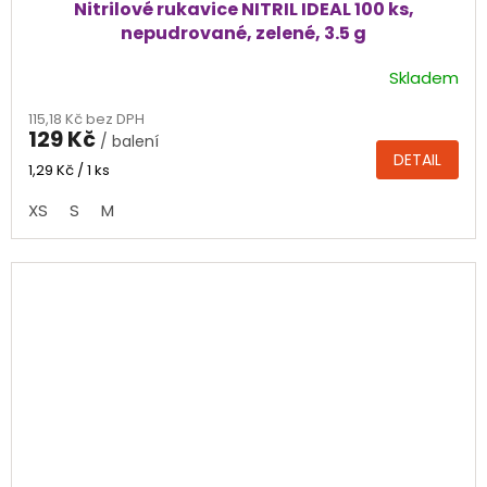
Nitrilové rukavice NITRIL IDEAL 100 ks,
nepudrované, zelené, 3.5 g
Skladem
Průměrné
hodnocení
115,18 Kč bez DPH
produktu
129 Kč
/ balení
je
DETAIL
4,7
Měrná
1,29 Kč / 1 ks
cena:
z
XS
S
M
5
hvězdiček.