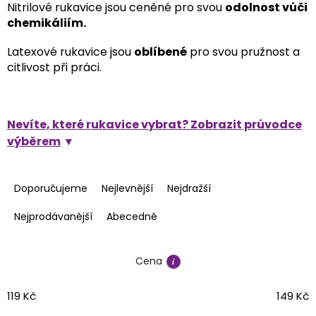
Nitrilové rukavice jsou ceněné pro svou
odolnost vůči
chemikáliím.
Latexové rukavice jsou
oblíbené
pro svou pružnost a
citlivost při práci.
Nevíte, které rukavice vybrat? Zobrazit průvodce
výběrem
Ř
a
Doporučujeme
Nejlevnější
Nejdražší
z
e
Nejprodávanější
Abecedně
n
í
Cena
p
r
o
119
Kč
149
Kč
d