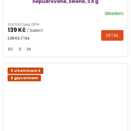
nepudrované, zelené, 3.5 g
Skladem
Průměrné
hodnocení
124,11 Kč bez DPH
produktu
139 Kč
/ balení
je
DETAIL
4,8
Měrná
1,39 Kč / 1 ks
cena:
z
XS
S
M
5
hvězdiček.
S vitamínem E
S glycerinem