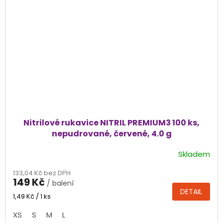
Nitrilové rukavice NITRIL PREMIUM3 100 ks,
nepudrované, červené, 4.0 g
Skladem
Průměrné
hodnocení
133,04 Kč bez DPH
produktu
149 Kč
/ balení
je
DETAIL
4,8
Měrná
1,49 Kč / 1 ks
cena:
z
XS
S
M
L
5