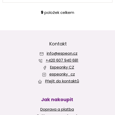
hvězdiček.
9
položek celkem
O
v
l
á
Z
d
á
a
p
Kontakt
c
í
a
p
info
@
espeon.cz
t
r
í
+420 607 940 681
v
Espeonky CZ
k
y
espeonky_cz
v
Přejít do kontaktů
ý
p
i
s
Jak nakoupit
u
Doprava a platba