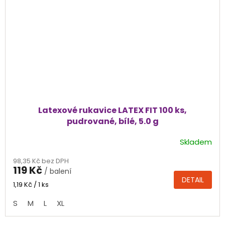
Latexové rukavice LATEX FIT 100 ks,
pudrované, bílé, 5.0 g
Skladem
Průměrné
hodnocení
98,35 Kč bez DPH
produktu
119 Kč
/ balení
je
DETAIL
4,8
Měrná
1,19 Kč / 1 ks
cena:
z
S
M
L
XL
5
hvězdiček.