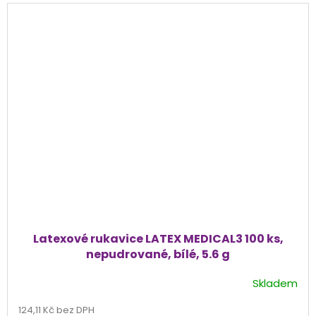
Latexové rukavice LATEX MEDICAL3 100 ks,
nepudrované, bílé, 5.6 g
Skladem
Průměrné
hodnocení
124,11 Kč bez DPH
produktu