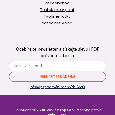
Velkoobchod
Testujeme v praxi
Tvoříme fotky
Natáčíme videa
Odebírejte newsletter a získejte slevu i PDF
průvodce zdarma.
PŘIHLÁSIT SE K ODBĚRU
Zásady zpracování osobních údajů
Copyright 2026
Rukavice Espeon
. Všechna práva
vyhrazena.