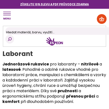
Přejít
ZÍSKEJTE 10% SLEVU A PDF PRŮVODCE
ZDARMA
na
obsah
NÁK
KOŠ
Laborant
Jednorázové rukavice
pro laboranty –
nitrilové
a
latexové
. Pohodlné a odolné rukavice vhodné pro
laboratorní práce, manipulaci s chemikáliemi a vzorky
a každodenní práci v laboratoři. Zajišťují vysokou
úroveň hygieny, chrání ruce a umožňují bezpečnou
práci s materiálem. Díky své
pružnosti
a
ergonomickému střihu podporují
přesnou práci
a
komfort
při dlouhodobém používání.