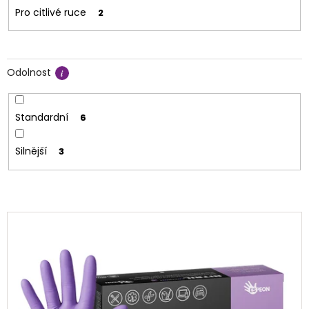
Pro citlivé ruce
2
Odolnost
Standardní
6
Silnější
3
V
ý
p
i
s
p
r