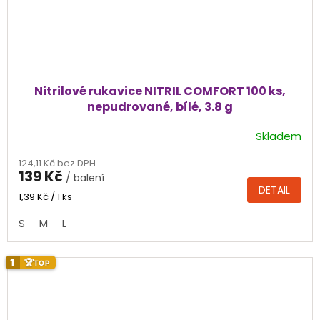
Nitrilové rukavice NITRIL COMFORT 100 ks,
nepudrované, bílé, 3.8 g
Skladem
Průměrné
hodnocení
124,11 Kč bez DPH
produktu
139 Kč
/ balení
je
DETAIL
3,8
Měrná
1,39 Kč / 1 ks
cena:
z
S
M
L
5
hvězdiček.
1
🏆
TOP