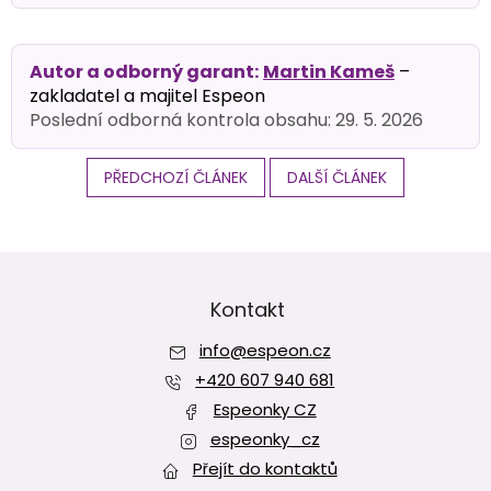
Autor a odborný garant:
Martin Kameš
–
zakladatel a majitel Espeon
Poslední odborná kontrola obsahu: 29. 5. 2026
PŘEDCHOZÍ ČLÁNEK
DALŠÍ ČLÁNEK
Z
á
p
Kontakt
a
info
@
espeon.cz
t
í
+420 607 940 681
Espeonky CZ
espeonky_cz
Přejít do kontaktů