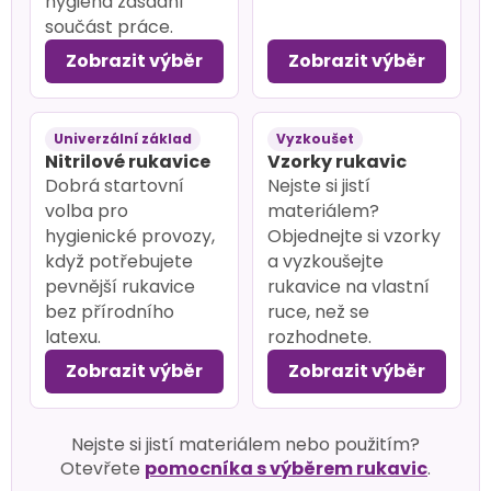
hygiena zásadní
součást práce.
Zobrazit výběr
Zobrazit výběr
Univerzální základ
Vyzkoušet
Nitrilové rukavice
Vzorky rukavic
Dobrá startovní
Nejste si jistí
volba pro
materiálem?
hygienické provozy,
Objednejte si vzorky
když potřebujete
a vyzkoušejte
pevnější rukavice
rukavice na vlastní
bez přírodního
ruce, než se
latexu.
rozhodnete.
Zobrazit výběr
Zobrazit výběr
Nejste si jistí materiálem nebo použitím?
Otevřete
pomocníka s výběrem rukavic
.