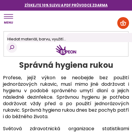
Přejít
ZÍSKEJTE 10% SLEVU A PDF PRŮVODCE
ZDARMA
na
obsah
NÁK
KOŠ
Správná hygiena rukou
Profese, jejíž výkon se neobejde bez použití
jednorázových rukavic, musí mimo jiné dodržovat i
hygienu v podobě správného umytí dlaní a jejich
následné dezinfekce. Správnou hygienu je potřeba
dodržovat vždy před a po použití jednorázových
rukavic. Správná hygiena rukou dnes bez pochyb patří
i do běžného života.
Světová zdravotnická organizace statistikami