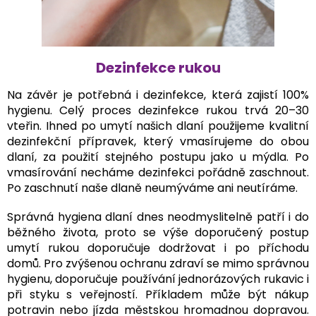
Dezinfekce rukou
Na závěr je potřebná i dezinfekce, která zajistí 100%
hygienu. Celý proces dezinfekce rukou trvá 20–30
vteřin. Ihned po umytí našich dlaní použijeme kvalitní
dezinfekční přípravek, který vmasírujeme do obou
dlaní, za použití stejného postupu jako u mýdla. Po
vmasírování necháme dezinfekci pořádně zaschnout.
Po zaschnutí naše dlaně neumýváme ani neutíráme.
Správná hygiena dlaní dnes neodmyslitelně patří i do
běžného života, proto se výše doporučený postup
umytí rukou doporučuje dodržovat i po příchodu
domů. Pro zvýšenou ochranu zdraví se mimo správnou
hygienu, doporučuje používání jednorázových rukavic i
při styku s veřejností. Příkladem může být nákup
potravin nebo jízda městskou hromadnou dopravou.