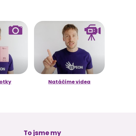
otky
Natáčíme videa
To jsme my