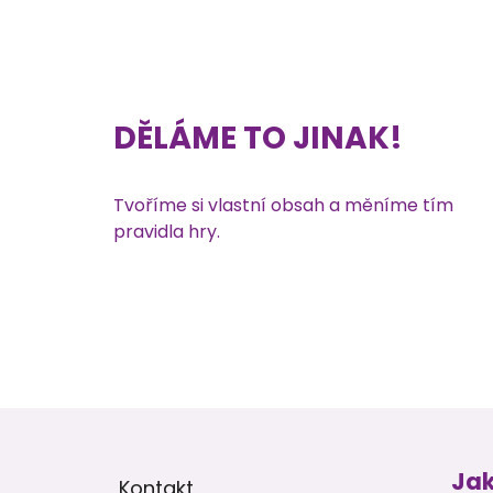
DĚLÁME TO JINAK!
Tvoříme si vlastní obsah a měníme tím
pravidla hry.
Z
á
p
Jak
Kontakt
a