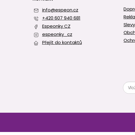
t
Dopr
info
@
espeon.cz
í
Rekl
+420 607 940 681
Slevy
Espeonky CZ
Obch
espeonky_cz
Ochr
Přejít do kontaktů