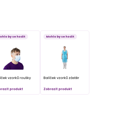
ohlo by se hodit
Mohlo by se hodit
íček vzorků roušky
Balíček vzorků zástěr
razit produkt
Zobrazit produkt