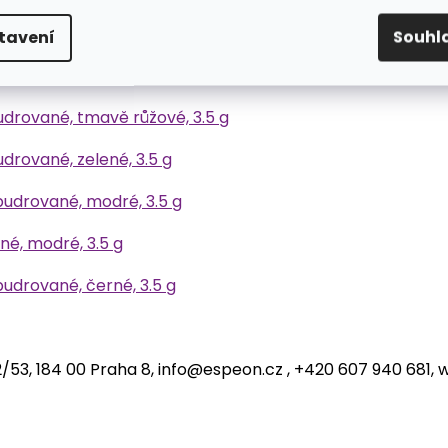
udrované, žluté, 3.5 g
tavení
Souhl
pudrované, magenta, 3.5 g
pudrované, tmavě růžové, 3.5 g
udrované, zelené, 3.5 g
epudrované, modré, 3.5 g
né, modré, 3.5 g
epudrované, černé, 3.5 g
212/53, 184 00 Praha 8, info@espeon.cz , +420 607 940 681