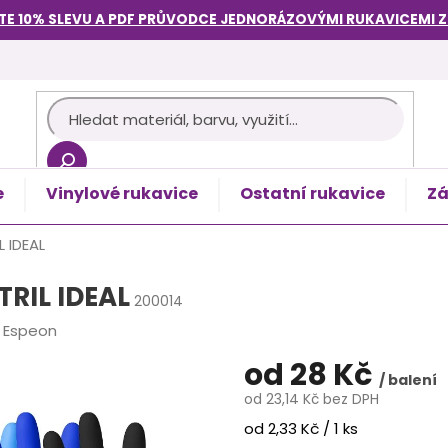
TE 10% SLEVU A PDF PRŮVODCE
JEDNORÁZOVÝMI RUKAVICEMI
e
Vinylové rukavice
Ostatní rukavice
Zá
košík
L IDEAL
TRIL IDEAL
200014
:
Espeon
od
28 Kč
/ balení
od
23,14 Kč
bez DPH
Měrná
od 2,33 Kč / 1 ks
cena: