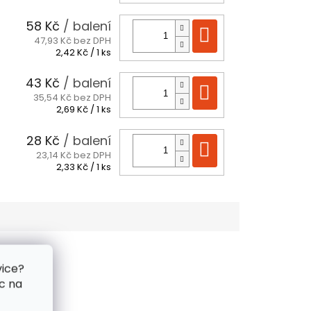
cena:
58 Kč
/ balení
Do košíku
47,93 Kč bez DPH
Měrná
2,42 Kč / 1 ks
cena:
43 Kč
/ balení
Do košíku
35,54 Kč bez DPH
Měrná
2,69 Kč / 1 ks
cena:
28 Kč
/ balení
Do košíku
23,14 Kč bez DPH
Měrná
2,33 Kč / 1 ks
cena:
vice?
c na