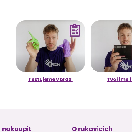
Testujeme v praxi
Tvoříme f
 nakoupit
O rukavicích