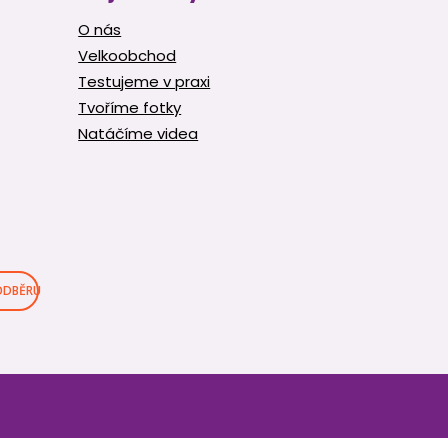
O nás
Velkoobchod
Testujeme v praxi
Tvoříme fotky
Natáčíme videa
 ODBĚRU