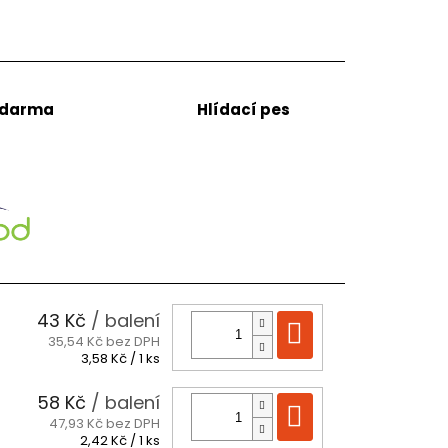
zdarma
Hlídací pes
43 Kč
/ balení
Do košíku
35,54 Kč bez DPH
Měrná
3,58 Kč / 1 ks
cena:
58 Kč
/ balení
Do košíku
47,93 Kč bez DPH
Měrná
2,42 Kč / 1 ks