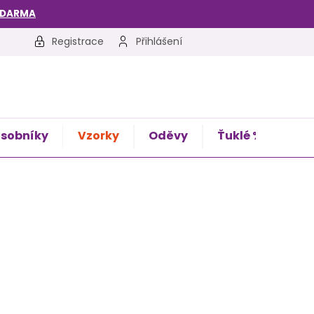
ZDARMA
Registrace
Přihlášení
sobníky
Vzorky
Oděvy
Ťuklé %
Kon