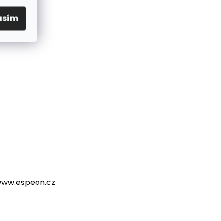
asím
, www.espeon.cz