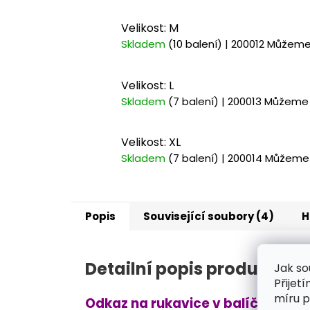
Velikost: M
Skladem
(10 balení)
| 200012
Můžeme 
Velikost: L
Skladem
(7 balení)
| 200013
Můžeme d
Velikost: XL
Skladem
(7 balení)
| 200014
Můžeme 
Popis
Související soubory (4)
H
Detailní popis produktu
Jak so
Přijet
míru p
Odkaz na rukavice v balíčku: