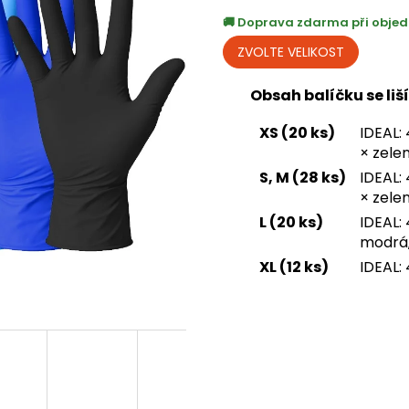
Doprava zdarma při objed
Obsah balíčku se liší
XS (20 ks)
IDEAL:
× zele
S, M (28 ks)
IDEAL:
× zele
L (20 ks)
IDEAL: 
modrá,
XL (12 ks)
IDEAL: