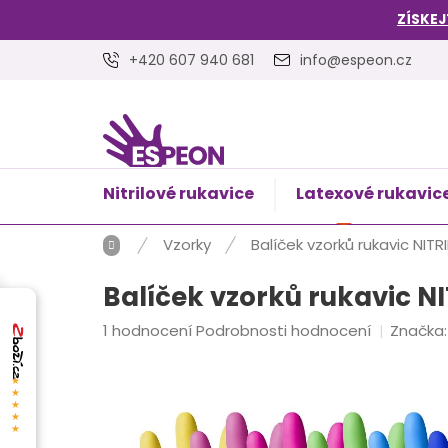
Přejít
ZÍSKEJ
na
obsah
+420 607 940 681
info@espeon.cz
Nitrilové rukavice
Latexové rukavic
NÁKUPNÍ
Prázdný 
KOŠÍK
Domů
Vzorky
Balíček vzorků rukavic NITRI
Balíček vzorků rukavic NI
Průměrné
1 hodnocení
Podrobnosti hodnocení
Značka
hodnocení
produktu
★★★★★
je
5,0
z