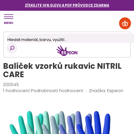
Přejít
ZÍSKEJTE 10% SLEVU A PDF PRŮVODCE
ZDARMA
na
obsah
NÁK
KOŠ
Balíček vzorků rukavic NITRIL
CARE
200045
Průměrné
1 hodnocení
Podrobnosti hodnocení
Značka:
Espeon
hodnocení
produktu
je
5,0
z
5
hvězdiček.