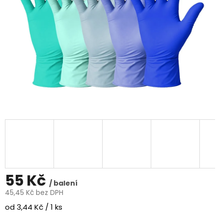
55 Kč
/ balení
45,45 Kč bez DPH
Měrná
od 3,44 Kč / 1 ks
cena: