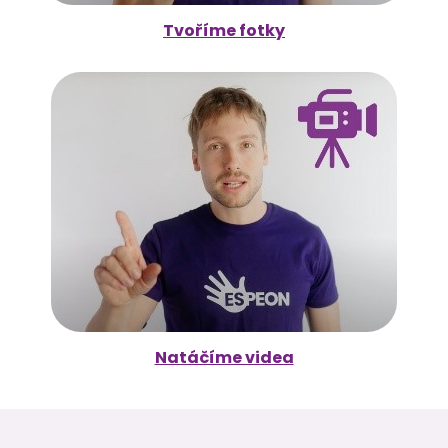
Tvoříme fotky
Natáčíme videa
Z
á