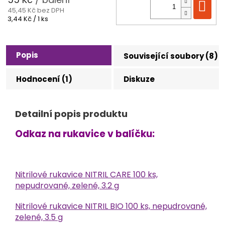
Do
45,45 Kč bez DPH
Měrná
3,44 Kč / 1 ks
cena:
Popis
Související soubory (8)
Hodnocení (1)
Diskuze
Detailní popis produktu
Odkaz na rukavice v balíčku:
Nitrilové rukavice NITRIL CARE 100 ks,
nepudrované, zelené, 3.2 g
Nitrilové rukavice NITRIL BIO 100 ks, nepudrované,
zelené, 3.5 g