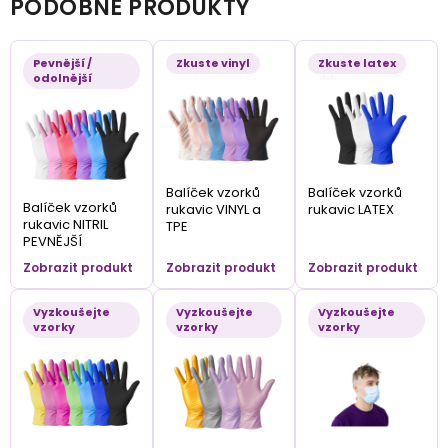
PODOBNÉ PRODUKTY
Pevnější /
Zkuste vinyl
Zkuste latex
odolnější
Balíček vzorků
Balíček vzorků
Balíček vzorků
rukavic VINYL a
rukavic LATEX
rukavic NITRIL
TPE
PEVNĚJŠÍ
Zobrazit produkt
Zobrazit produkt
Zobrazit produkt
Vyzkoušejte
Vyzkoušejte
Vyzkoušejte
vzorky
vzorky
vzorky