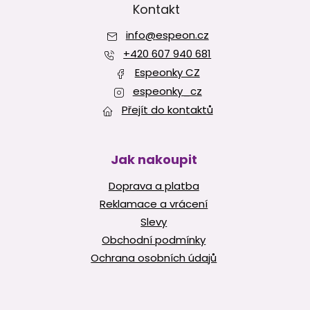
p
Kontakt
a
info
@
espeon.cz
t
í
+420 607 940 681
Espeonky CZ
espeonky_cz
Přejít do kontaktů
Jak nakoupit
Doprava a platba
Reklamace a vrácení
Slevy
Obchodní podmínky
Ochrana osobních údajů