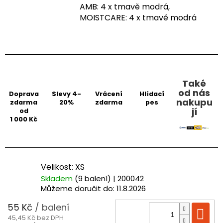
AMB: 4 x tmavě modrá,
MOISTCARE: 4 x tmavě modrá
Také
od nás
Doprava
Slevy 4-
Vrácení
Hlídací
nakupu
zdarma
20%
zdarma
pes
jí
od
1 000 Kč
Velikost: XS
Skladem
(9 balení)
| 200042
Můžeme doručit do:
11.8.2026
55 Kč
/ balení
Do
45,45 Kč bez DPH