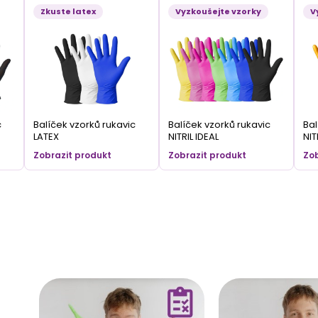
Zkuste latex
Vyzkoušejte vzorky
V
c
Balíček vzorků rukavic
Balíček vzorků rukavic
Bal
LATEX
NITRIL IDEAL
NIT
Zobrazit produkt
Zobrazit produkt
Zob