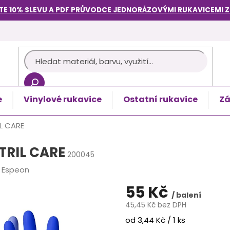
TE 10% SLEVU A PDF PRŮVODCE
JEDNORÁZOVÝMI RUKAVICEMI
e
Vinylové rukavice
Ostatní rukavice
Zá
košík
IL CARE
ITRIL CARE
200045
:
Espeon
55 Kč
/ balení
45,45 Kč bez DPH
Měrná
od 3,44 Kč / 1 ks
cena: