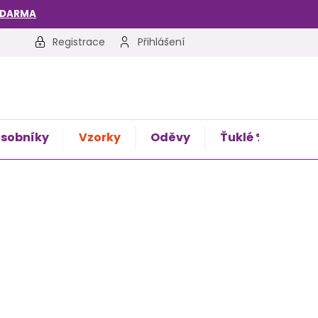
ZDARMA
Registrace
Přihlášení
sobníky
Vzorky
Oděvy
Ťuklé %
Kon