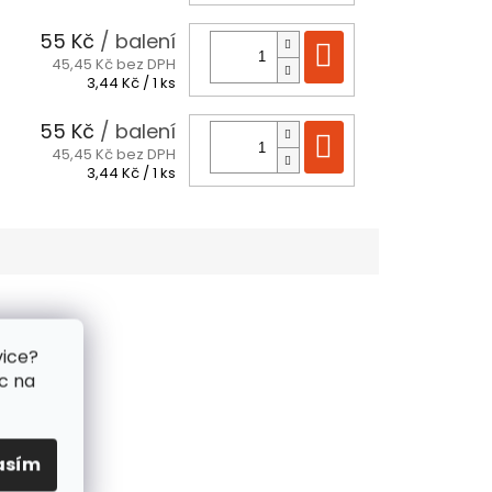
cena:
55 Kč
/ balení
Do košíku
45,45 Kč bez DPH
Měrná
3,44 Kč / 1 ks
cena:
55 Kč
/ balení
Do košíku
45,45 Kč bez DPH
Měrná
3,44 Kč / 1 ks
cena:
vice?
c na
asím