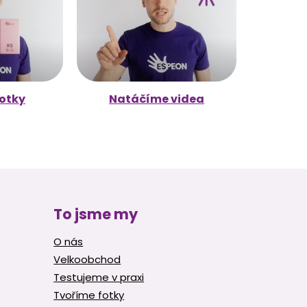
otky
Natáčíme videa
To jsme my
O nás
Velkoobchod
Testujeme v praxi
Tvoříme fotky