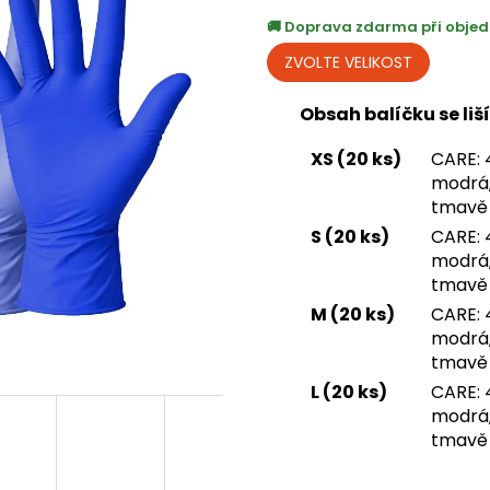
Doprava zdarma při objed
Obsah balíčku se liší
XS (20 ks)
CARE: 4
modrá,
tmavě
S (20 ks)
CARE: 4
modrá,
tmavě
M (20 ks)
CARE: 4
modrá,
tmavě
L (20 ks)
CARE: 4
modrá,
tmavě