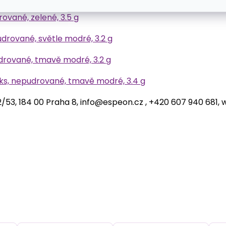
rované, zelené, 3.5 g
udrované, světle modré, 3.2 g
udrované, tmavě modré, 3.2 g
 ks, nepudrované, tmavě modré, 3.4 g
212/53, 184 00 Praha 8, info@espeon.cz , +420 607 940 681