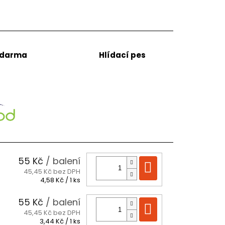
zdarma
Hlídací pes
55 Kč
/ balení
Do košíku
45,45 Kč bez DPH
Měrná
4,58 Kč / 1 ks
cena:
55 Kč
/ balení
Do košíku
45,45 Kč bez DPH
Měrná
3,44 Kč / 1 ks