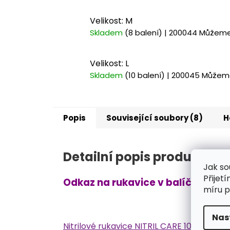
Velikost: M
Skladem
(8 balení)
| 200044
Můžeme 
Velikost: L
Skladem
(10 balení)
| 200045
Můžeme
Popis
Související soubory (8)
H
Detailní popis produktu
Jak so
Přijet
Odkaz na rukavice v balíčku:
míru p
Nas
Nitrilové rukavice NITRIL CARE 100 ks, nep