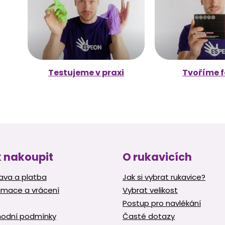
Testujeme v praxi
Tvoříme f
 nakoupit
O rukavicích
ava a platba
Jak si vybrat rukavice?
amace a vrácení
Vybrat velikost
Postup pro navlékání
odní podmínky
Časté dotazy