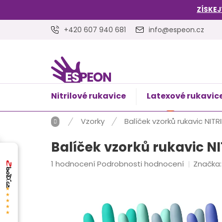
Přejít
ZÍSKEJ
na
obsah
+420 607 940 681
info@espeon.cz
Nitrilové rukavice
Latexové rukavic
NÁKUPNÍ
Prázdný 
KOŠÍK
Domů
Vzorky
Balíček vzorků rukavic NITR
Balíček vzorků rukavic N
Průměrné
1 hodnocení
Podrobnosti hodnocení
Značka
hodnocení
produktu
★★★★★
je
5,0
z