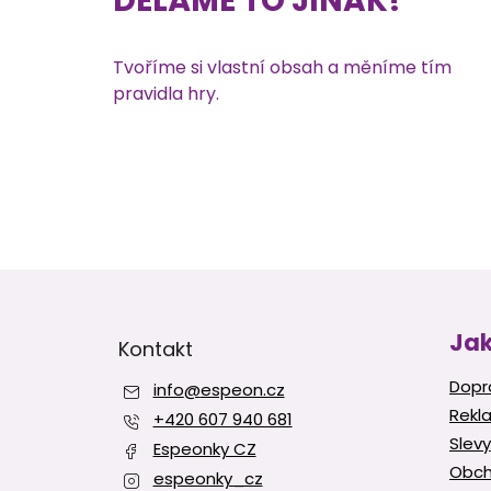
DĚLÁME TO JINAK!
Tvoříme si vlastní obsah a měníme tím
pravidla hry.
Z
á
p
Jak
Kontakt
a
t
Dopr
info
@
espeon.cz
í
Rekl
+420 607 940 681
Slevy
Espeonky CZ
Obch
espeonky_cz