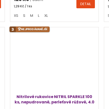
je
DETAIL
4,4
Měrná
1,29 Kč / 1 ks
cena:
z
XS
S
M
L
XL
5
hvězdiček.
3
🏆
NEJPRODÁVANĚJŠÍ
0
Nitrilové rukavice NITRIL SPARKLE 100
ks, nepudrované, perleťově růžové, 4.0
g