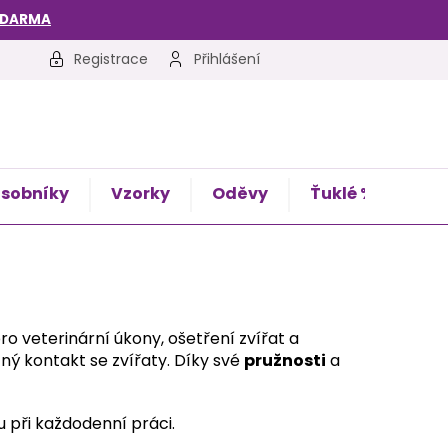
ZDARMA
Registrace
Přihlášení
sobníky
Vzorky
Oděvy
Ťuklé %
Kon
o veterinární úkony, ošetření zvířat a
čný kontakt se zvířaty. Díky své
pružnosti
a
u při každodenní práci.