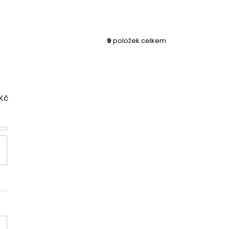
9
položek celkem
Kč