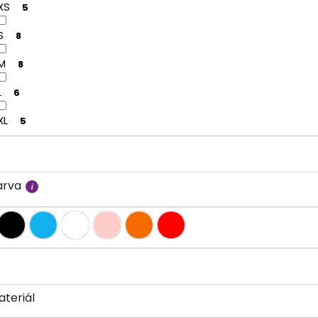
XS
5
S
8
M
8
L
6
XL
5
arva
ateriál