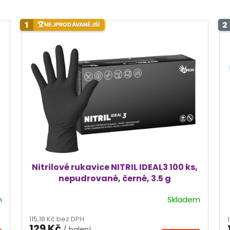
1
2
🏆
NEJPRODÁVANĚJŠÍ
Nitrilové rukavice NITRIL IDEAL3 100 ks,
nepudrované, černé, 3.5 g
m
Skladem
Průměrné
hodnocení
115,18 Kč bez DPH
produktu
129 Kč
/ balení