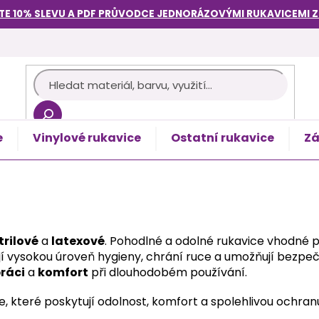
TE 10% SLEVU A PDF PRŮVODCE
JEDNORÁZOVÝMI RUKAVICEMI
e
Vinylové rukavice
Ostatní rukavice
Zá
košík
trilové
a
latexové
. Pohodlné a odolné rukavice vhodné pr
šťují vysokou úroveň hygieny, chrání ruce a umožňují bezpe
ráci
a
komfort
při dlouhodobém používání.
ce, které poskytují odolnost, komfort a spolehlivou ochran