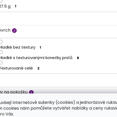
27.5 g
1
ovrch
Hladké bez textury
1
Hladké s texturovanými konečky prstů
6
Texturované celé
2
liv na pokožku
uvisejí internetové sušenky (cookies) a jednorázové ruka
ím cookies nám pomůžete vytvářet nabídky a ceny rukavi
Neutrální
7
ro Vás.