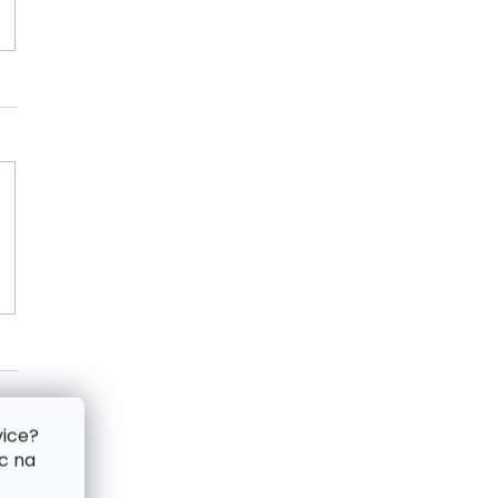
vice?
c na