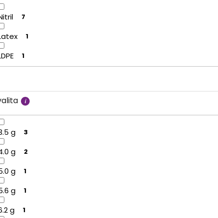
Nitril
7
Latex
1
LDPE
1
alita
3.5 g
3
4.0 g
2
5.0 g
1
5.6 g
1
6.2 g
1