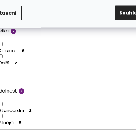
Může poškodit
1
tavení
Souhl
élka
Klasické
6
Delší
2
dolnost
Standardní
3
Silnější
5