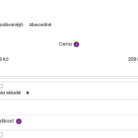
rodávanější
Abecedně
Cena
9
Kč
209
Na skladě
9
likost