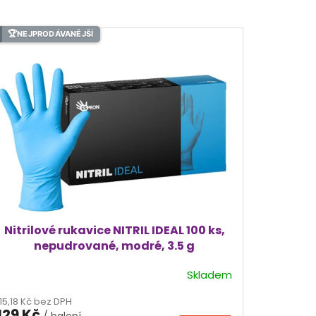
🏆
NEJPRODÁVANĚJŠÍ
Nitrilové rukavice NITRIL IDEAL 100 ks,
nepudrované, modré, 3.5 g
Skladem
Průměrné
hodnocení
115,18 Kč bez DPH
produktu
129 Kč
/ balení