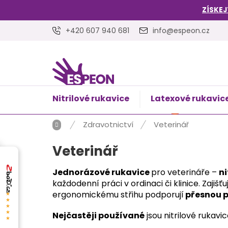
Přejít
ZÍSKEJ
na
obsah
+420 607 940 681
info@espeon.cz
Nitrilové rukavice
Latexové rukavic
NÁKUPNÍ
Prázdný 
KOŠÍK
Domů
Zdravotnictví
Veterinář
Veterinář
Jednorázové rukavice
pro veterináře –
ni
každodenní práci v ordinaci či klinice. Zaji
ergonomickému střihu podporují
přesnou p
★★★★★
Nejčastěji používané
jsou nitrilové rukavi