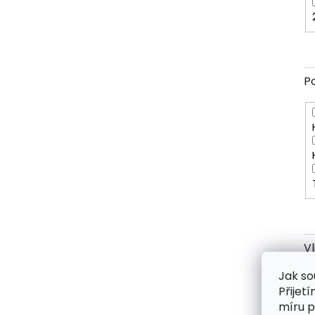
P
V
Jak so
Přijet
míru p