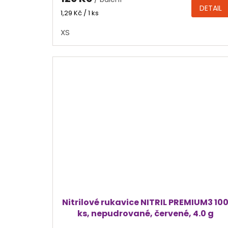
je
DETAIL
4,4
Měrná
1,29 Kč / 1 ks
cena:
z
XS
5
hvězdiček.
Nitrilové rukavice NITRIL PREMIUM3 10
ks, nepudrované, červené, 4.0 g