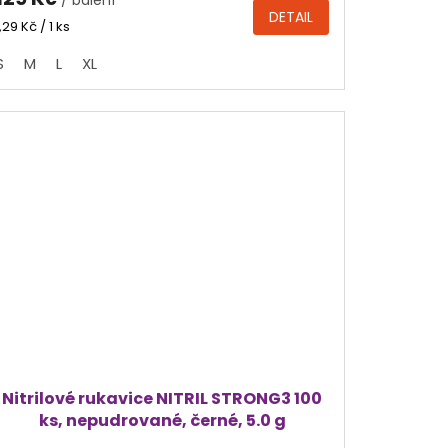
je
DETAIL
4,3
Měrná
1,29 Kč / 1 ks
cena:
z
S
M
L
XL
5
hvězdiček.
Nitrilové rukavice NITRIL STRONG3 100
ks, nepudrované, černé, 5.0 g