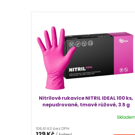
V
ý
p
i
s
p
r
o
d
u
k
t
ů
Nitrilové rukavice NITRIL IDEAL 100 ks,
nepudrované, tmavě růžové, 3.5 g
Sklade
Průměrné
hodnocení
106,61 Kč bez DPH
produktu
129 Kč
/ balení