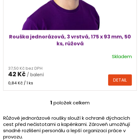
k
t
ů
Rouška jednorázová, 3 vrstvá, 175 x 93 mm, 50
ks, růžová
Skladem
Průměrné
hodnocení
37,50 Kč bez DPH
produktu
42 Kč
/ balení
je
DETAIL
5,0
Měrná
0,84 Kč / 1 ks
cena:
z
5
hvězdiček.
1
položek celkem
O
v
l
Růžové jednorázové roušky slouží k ochraně dýchacích
á
cest před nečistotami a kapénkami. Zároveň umožňují
d
snadné rozlišení personálu a lepší organizaci práce v
a
provozu.