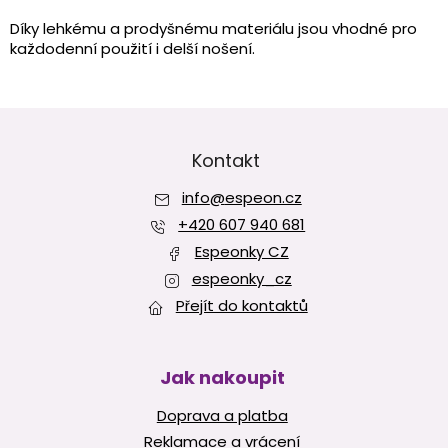
c
í
Díky lehkému a prodyšnému materiálu jsou vhodné pro
p
každodenní použití i delší nošení.
r
v
k
Z
y
v
á
ý
p
Kontakt
p
a
i
info
@
espeon.cz
t
s
í
+420 607 940 681
u
Espeonky CZ
espeonky_cz
Přejít do kontaktů
Jak nakoupit
Doprava a platba
Reklamace a vrácení