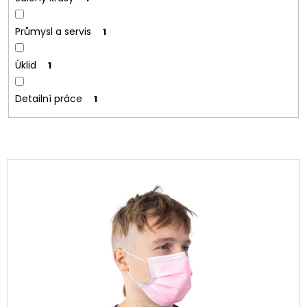
Průmysl a servis
1
Úklid
1
Detailní práce
1
V
ý
p
i
s
p
r
o
d
u