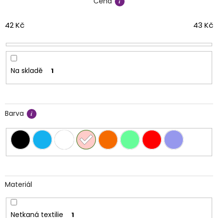
Cena
p
r
o
42
Kč
43
Kč
d
u
k
t
Na skladě
1
ů
Barva
Materiál
Netkaná textilie
1