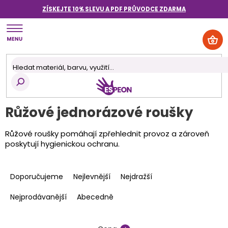
Přejít
ZÍSKEJTE 10% SLEVU A PDF PRŮVODCE
ZDARMA
na
obsah
NÁK
KOŠ
Růžové jednorázové roušky
Růžové roušky pomáhají zpřehlednit provoz a zároveň
poskytují hygienickou ochranu.
Ř
a
Doporučujeme
Nejlevnější
Nejdražší
z
e
Nejprodávanější
Abecedně
n
í