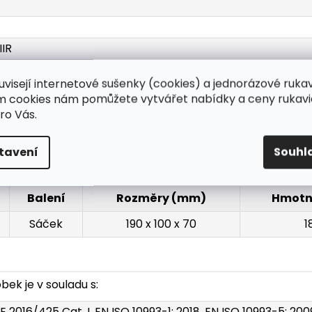
IIR
%
uvisejí internetové sušenky (cookies) a jednorázové ruka
a/cm2
ím cookies nám pomůžete vytvářet nabídky a ceny rukavi
0 kPa
ro Vás.
cfu/g
tavení
Souhl
Balení
Rozměry (mm)
Hmotn
Sáček
190 x 100 x 70
1
ek je v souladu s:
E 2016/425 Cat. I, EN ISO 10993-1: 2018, EN ISO 10993-5: 200