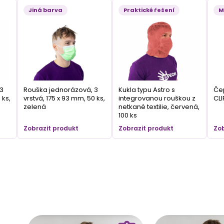
Jiná barva
Praktické řešení
M
3
Rouška jednorázová, 3
Kukla typu Astro s
Čep
 ks,
vrstvá, 175 x 93 mm, 50 ks,
integrovanou rouškou z
CLI
zelená
netkané textilie, červená,
100 ks
Zobrazit produkt
Zobrazit produkt
Zob