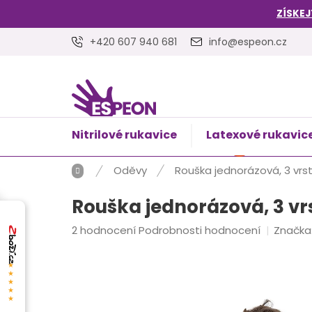
Přejít
ZÍSKEJ
na
obsah
+420 607 940 681
info@espeon.cz
Nitrilové rukavice
Latexové rukavic
NÁKUPNÍ
Prázdný 
KOŠÍK
Domů
Oděvy
Rouška jednorázová, 3 vrst
Rouška jednorázová, 3 vrs
Průměrné
2 hodnocení
Podrobnosti hodnocení
Značka
hodnocení
produktu
★★★★★
je
5,0
z