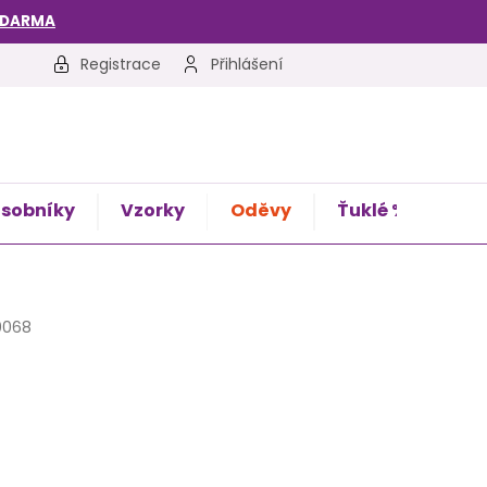
ZDARMA
Registrace
Přihlášení
sobníky
Vzorky
Oděvy
Ťuklé %
Kon
0068