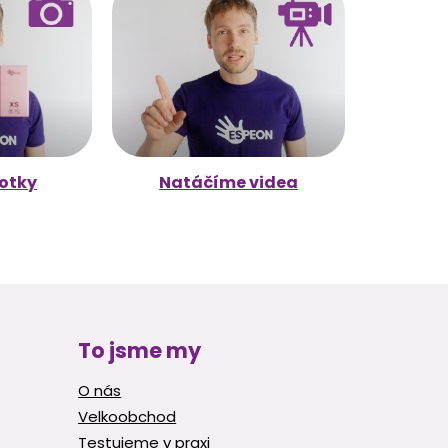
otky
Natáčíme videa
To jsme my
O nás
Velkoobchod
Testujeme v praxi