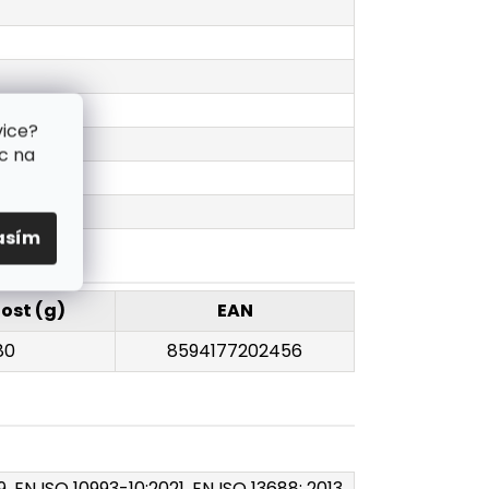
vice?
c na
asím
ost (g)
EAN
80
8594177202456
9, EN ISO 10993-10:2021, EN ISO 13688: 2013