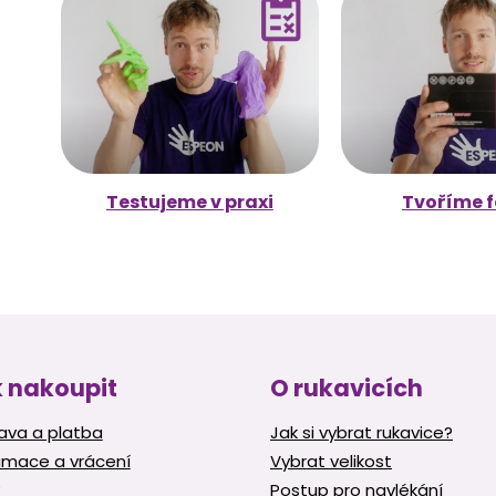
Testujeme v praxi
Tvoříme f
 nakoupit
O rukavicích
ava a platba
Jak si vybrat rukavice?
amace a vrácení
Vybrat velikost
Postup pro navlékání