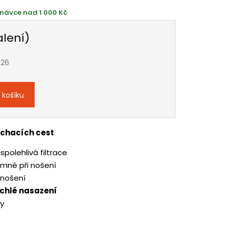
návce nad 1 000 Kč
alení)
026
 košíku
ýchacích cest
spolehlivá filtrace
emné při nošení
 nošení
ychlé nasazení
sy