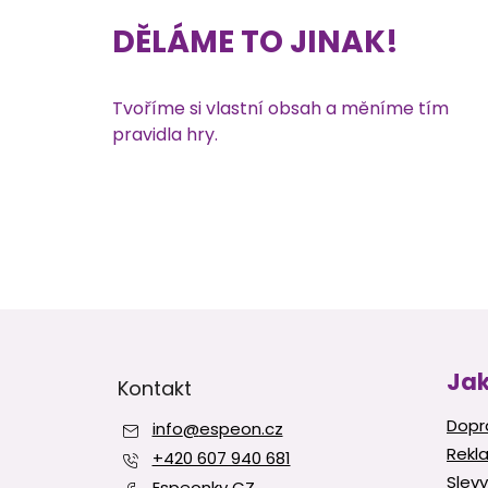
DĚLÁME TO JINAK!
Tvoříme si vlastní obsah a měníme tím
pravidla hry.
Z
á
p
Jak
Kontakt
a
t
Dopr
info
@
espeon.cz
í
Rekl
+420 607 940 681
Slevy
Espeonky CZ