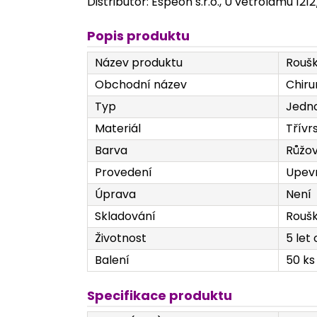
Distributor: Espeon s.r.o., U větrolamu 121
Popis produktu
Název produktu
Roušk
Obchodní název
Chiru
Typ
Jedn
Materiál
Třívr
Barva
Růžo
Provedení
Upevn
Úprava
Není
Skladování
Roušk
Životnost
5 let
Balení
50 ks
Specifikace produktu