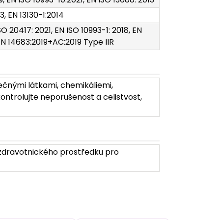
3, EN 13130-1:2014
O 20417: 2021, EN ISO 10993-1: 2018, EN
 EN 14683:2019+AC:2019 Type IIR
ečnými látkami, chemikáliemi,
ontrolujte neporušenost a celistvost,
 zdravotnického prostředku pro