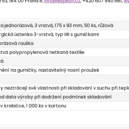
2/53, 184 00 Praha 8,
info@espeon.cz
, +420 607 940 681,
w
a jednorázová, 3 vrstvá, 175 x 93 mm, 50 ks, růžová
rgická ústenka 3-vrstvá, typ IIR s gumičkami
orázová rouška
stvá polypropylenová netkaná textilie
vá
ění na gumičky, nastavitelný nosní proužek
y neztrácejí své vlastnosti při skladování v suchu při tep
 od data výroby při dodržení podmínek skladování
 v krabičce, 1 000 ks v kartonu