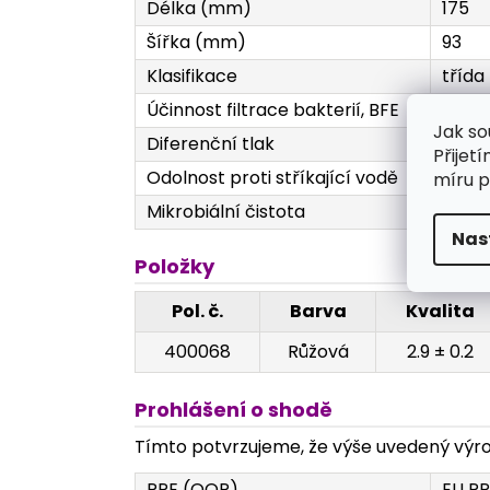
Délka (mm)
175
Šířka (mm)
93
Klasifikace
třída 
Účinnost filtrace bakterií, BFE
≥ 98 
Jak so
Diferenční tlak
60 P
Přijet
Odolnost proti stříkající vodě
≥ 16.
míru p
Mikrobiální čistota
≤ 30 
Nas
Položky
Pol. č.
Barva
Kvalita
400068
Růžová
2.9 ± 0.2
Prohlášení o shodě
Tímto potvrzujeme, že výše uvedený výrob
PPE (OOP)
EU PP