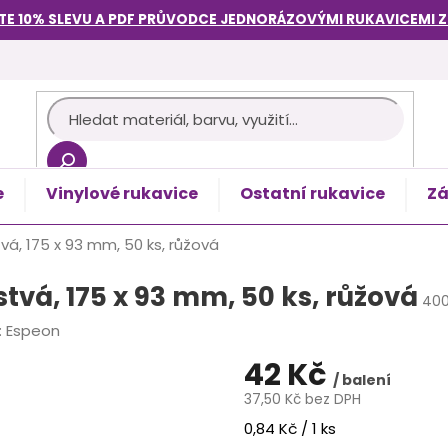
TE 10% SLEVU A PDF PRŮVODCE
JEDNORÁZOVÝMI RUKAVICEMI
e
Vinylové rukavice
Ostatní rukavice
Zá
košík
vá, 175 x 93 mm, 50 ks, růžová
tvá, 175 x 93 mm, 50 ks, růžová
40
:
Espeon
42 Kč
/ balení
37,50 Kč bez DPH
Měrná
0,84 Kč / 1 ks
cena: