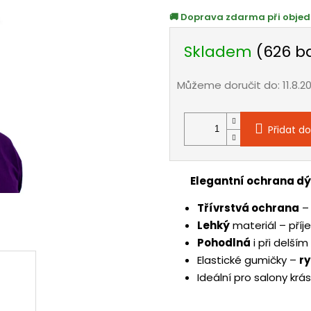
Doprava zdarma při objed
Skladem
(626 b
Můžeme doručit do:
11.8.2
Přidat do
Elegantní ochrana d
Třívrstvá ochrana
– 
Lehký
materiál – příj
Pohodlná
i při delším
Elastické gumičky –
r
Ideální pro salony krá