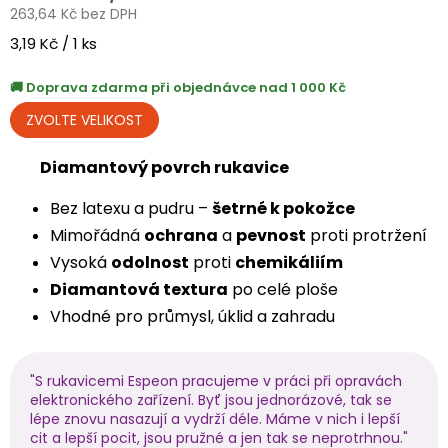
263,64 Kč bez DPH
Měrná
3,19 Kč / 1 ks
cena:
Doprava zdarma při objednávce nad 1 000 Kč
Diamantový povrch rukavice
Bez latexu a pudru –
šetrné k pokožce
Mimořádná
ochrana
a
pevnost
proti protržení
Vysoká
odolnost
proti
chemikáliím
Diamantová textura
po celé ploše
Vhodné pro průmysl, úklid a zahradu
"S rukavicemi Espeon pracujeme v práci při opravách
elektronického zařízení. Byť jsou jednorázové, tak se
lépe znovu nasazují a vydrží déle. Máme v nich i lepší
cit a lepší pocit, jsou pružné a jen tak se neprotrhnou."