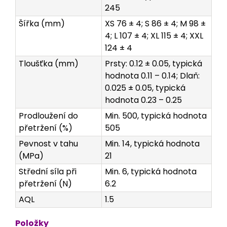
245
Šířka (mm)
XS 76 ± 4; S 86 ± 4; M 98 ±
4; L 107 ± 4; XL 115 ± 4; XXL
124 ± 4
Tloušťka (mm)
Prsty: 0.12 ± 0.05, typická
hodnota 0.11 – 0.14; Dlaň:
0.025 ± 0.05, typická
hodnota 0.23 – 0.25
Prodloužení do
Min. 500, typická hodnota
přetržení (%)
505
Pevnost v tahu
Min. 14, typická hodnota
(MPa)
21
Střední síla při
Min. 6, typická hodnota
přetržení (N)
6.2
AQL
1.5
Položky