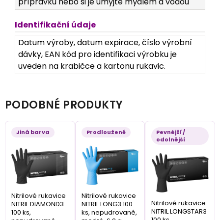
přípravku nebo si je umyjte mýdlem a vodou
Identifikační údaje
Datum výroby, datum expirace, číslo výrobní
dávky, EAN kód pro identifikaci výrobku je
uveden na krabičce a kartonu rukavic.
PODOBNÉ PRODUKTY
Jiná barva
Prodloužené
Pevnější /
odolnější
Nitrilové rukavice
Nitrilové rukavice
Nitrilové rukavice
NITRIL DIAMOND3
NITRIL LONG3 100
NITRIL LONGSTAR3
100 ks,
ks, nepudrované,
100 ks,