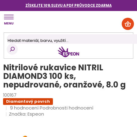
Přejít
ZÍSKEJTE 10% SLEVU A PDF PRŮVODCE
ZDARMA
na
obsah
NÁK
KOŠ
Nitrilové rukavice NITRIL
DIAMOND3 100 ks,
nepudrované, oranžové, 8.0 g
100167
Diamantový povrch
Průměrné
9 hodnocení
Podrobnosti hodnocení
hodnocení
Značka:
Espeon
produktu
je
4,7