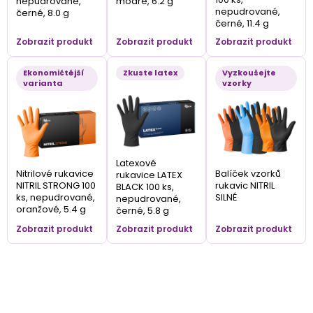
nepudrované,
modré, 6.2 g
nepudrované,
černé, 8.0 g
černé, 11.4 g
Zobrazit produkt
Zobrazit produkt
Zobrazit produkt
Ekonomičtější
Zkuste latex
Vyzkoušejte
varianta
vzorky
Latexové
Nitrilové rukavice
Balíček vzorků
rukavice LATEX
NITRIL STRONG 100
rukavic NITRIL
BLACK 100 ks,
ks, nepudrované,
SILNÉ
nepudrované,
oranžové, 5.4 g
černé, 5.8 g
Zobrazit produkt
Zobrazit produkt
Zobrazit produkt