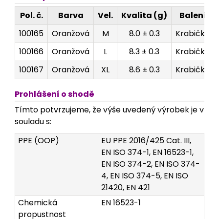
Pol. č.
Barva
Vel.
Kvalita (g)
Balení
100165
Oranžová
M
8.0 ± 0.3
Krabička
100166
Oranžová
L
8.3 ± 0.3
Krabička
100167
Oranžová
XL
8.6 ± 0.3
Krabička
Prohlášení o shodě
Tímto potvrzujeme, že výše uvedený výrobek je v
souladu s:
PPE (OOP)
EU PPE 2016/425 Cat. III,
EN ISO 374-1, EN 16523-1,
EN ISO 374-2, EN ISO 374-
4, EN ISO 374-5, EN ISO
21420, EN 421
Chemická
EN 16523-1
propustnost