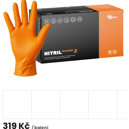
z
5
hvězdiček.
319 Kč
/ balení