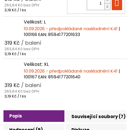
Do
263,64 Kč bez DPH
Měrná
3,19 Kč / 1 ks
cena:
Velikost: L
10.09.2026 - předpokládané naskladnění K41
|
100166
EAN:
8594177201633
319 Kč
/ balení
263,64 Kč bez DPH
Měrná
3,19 Kč / 1 ks
cena:
Velikost: XL
10.09.2026 - předpokládané naskladnění K41
|
100167
EAN:
8594177201640
319 Kč
/ balení
263,64 Kč bez DPH
Měrná
3,19 Kč / 1 ks
cena:
Popis
Související soubory (7)
Hodnocení (9)
Diskuze