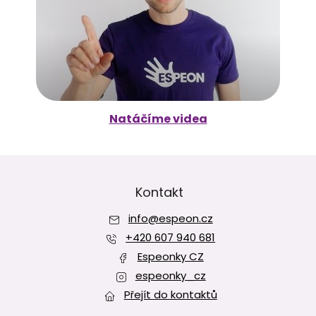
Natáčíme videa
Z
á
p
Kontakt
a
info
@
espeon.cz
t
í
+420 607 940 681
Espeonky CZ
espeonky_cz
Přejít do kontaktů