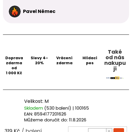
Pavel Němec
Také
od nás
Doprava
Slevy 4-
Vrácení
Hlídací
nakupu
zdarma
20%
zdarma
pes
jí
od
1 000 Kč
Velikost: M
Skladem
(530 balení)
| 100165
EAN:
8594177201626
Můžeme doručit do:
11.8.2026
319 Kč
/ balení