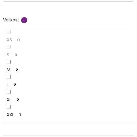
Velikost
XS
0
S
0
M
2
L
2
XL
2
XXL
1