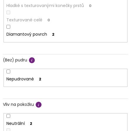
Hladké s texturovanými konečky prstů
0
Texturované celé
0
Diamantový povrch
2
(Bez) pudru
Nepudrované
2
Vliv na pokožku
Neutrální
2