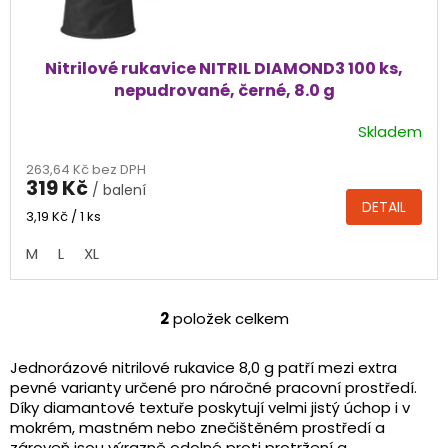
Nitrilové rukavice NITRIL DIAMOND3 100 ks,
nepudrované, černé, 8.0 g
Skladem
Průměrné
hodnocení
263,64 Kč bez DPH
produktu
319 Kč
/ balení
je
DETAIL
4,9
Měrná
3,19 Kč / 1 ks
cena:
z
M
L
XL
5
hvězdiček.
2
položek celkem
O
v
l
Jednorázové nitrilové rukavice 8,0 g patří mezi extra
á
pevné varianty určené pro náročné pracovní prostředí.
d
Díky diamantové textuře poskytují velmi jistý úchop i v
a
mokrém, mastném nebo znečištěném prostředí a
c
zároveň jsou výrazně odolné proti protržení a