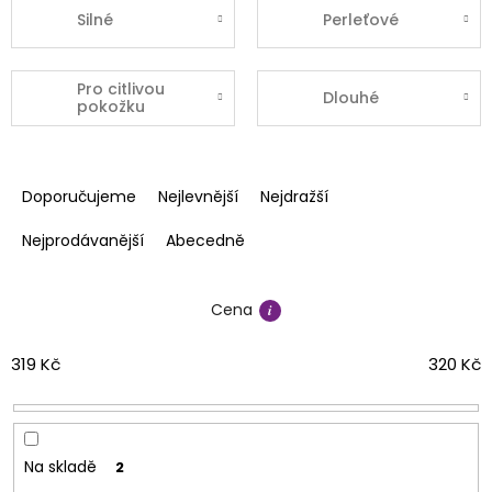
Silné
Perleťové
Pro citlivou
Dlouhé
pokožku
Ř
a
Doporučujeme
Nejlevnější
Nejdražší
z
e
Nejprodávanější
Abecedně
n
í
Cena
p
r
o
319
Kč
320
Kč
d
u
k
t
Na skladě
2
ů