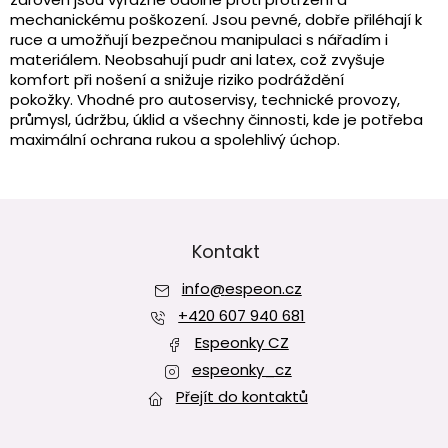
í
mechanickému poškození.
Jsou pevné, dobře přiléhají k
p
ruce a umožňují bezpečnou manipulaci s nářadím i
r
materiálem.
Neobsahují pudr ani latex, což zvyšuje
v
komfort při nošení a snižuje riziko podráždění
k
pokožky.
Vhodné pro autoservisy, technické provozy,
y
průmysl, údržbu, úklid a všechny činnosti, kde je potřeba
v
maximální ochrana rukou a spolehlivý úchop.
ý
p
i
s
Z
u
á
p
Kontakt
a
info
@
espeon.cz
t
í
+420 607 940 681
Espeonky CZ
espeonky_cz
Přejít do kontaktů