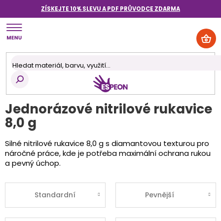
Přejít
ZÍSKEJTE 10% SLEVU A PDF PRŮVODCE
ZDARMA
na
obsah
NÁK
KOŠ
Jednorázové nitrilové rukavice
8,0 g
Silné nitrilové rukavice 8,0 g s diamantovou texturou pro
náročné práce, kde je potřeba maximální ochrana rukou
a pevný úchop.
Standardní
Pevnější