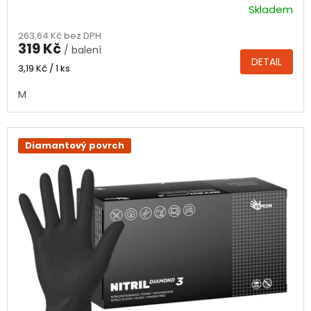
Skladem
Průměrné
hodnocení
263,64 Kč bez DPH
produktu
319 Kč
/ balení
je
DETAIL
4,7
Měrná
3,19 Kč / 1 ks
cena:
z
M
5
hvězdiček.
Diamantový povrch