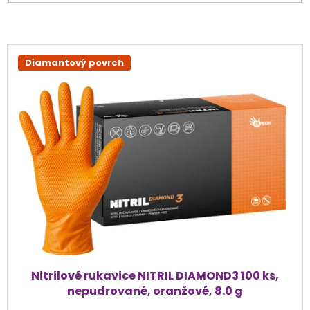
V
ý
Diamantový povrch
p
i
s
p
r
o
d
u
k
t
ů
Nitrilové rukavice NITRIL DIAMOND3 100 ks,
nepudrované, oranžové, 8.0 g