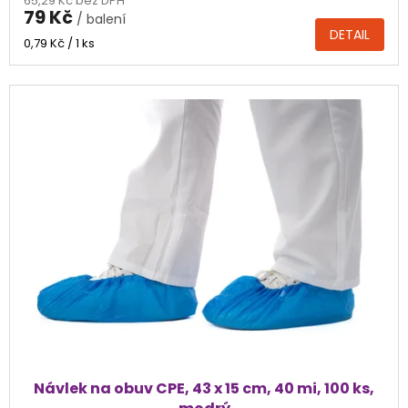
65,29 Kč bez DPH
produktu
79 Kč
/ balení
je
DETAIL
5,0
Měrná
0,79 Kč / 1 ks
cena:
z
5
hvězdiček.
Návlek na obuv CPE, 43 x 15 cm, 40 mi, 100 ks,