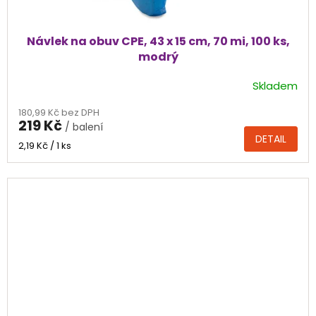
Návlek na obuv CPE, 43 x 15 cm, 70 mi, 100 ks,
modrý
Skladem
Průměrné
hodnocení
180,99 Kč bez DPH
produktu
219 Kč
/ balení
je
DETAIL
5,0
Měrná
2,19 Kč / 1 ks
cena:
z
5
hvězdiček.