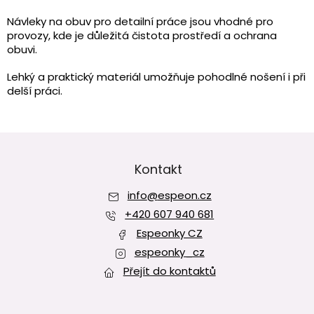
v
l
Návleky na obuv pro detailní práce jsou vhodné pro
á
provozy, kde je důležitá čistota prostředí a ochrana
d
obuvi.
a
c
Lehký a praktický materiál umožňuje pohodlné nošení i při
í
delší práci.
p
r
v
Z
k
y
á
v
p
Kontakt
ý
a
p
info
@
espeon.cz
t
i
í
+420 607 940 681
s
u
Espeonky CZ
espeonky_cz
Přejít do kontaktů