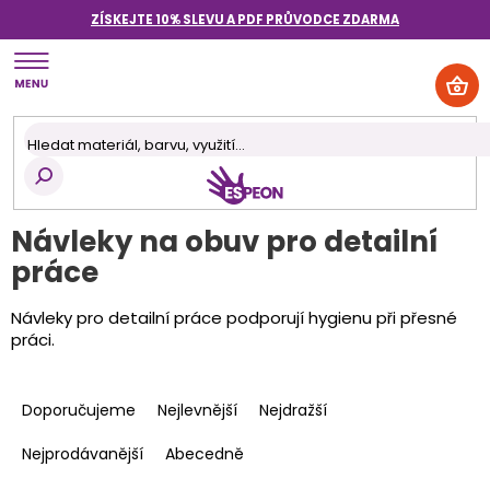
Přejít
ZÍSKEJTE 10% SLEVU A PDF PRŮVODCE
ZDARMA
na
obsah
NÁK
KOŠ
Návleky na obuv pro detailní
práce
Návleky pro detailní práce podporují hygienu při přesné
práci.
Ř
a
Doporučujeme
Nejlevnější
Nejdražší
z
e
Nejprodávanější
Abecedně
n