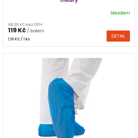
modrý
Skladem
98,35 Kč bez DPH
119 Kč
/ balení
DETAIL
Měrná
1,19 Kč / 1 ks
cena: