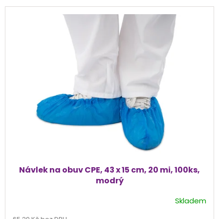
V
ý
p
i
s
p
r
o
d
u
k
t
ů
Návlek na obuv CPE, 43 x 15 cm, 20 mi, 100ks,
modrý
Skladem
Průměrné
hodnocení