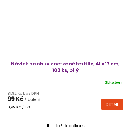
Návlek na obuv z netkané textilie, 41 x 17 cm,
100 ks, bílý
Skladem
81,82 Kč bez DPH
99 Kč
/ balení
DETAIL
Měrná
0,99 Kč / 1 ks
cena:
5
položek celkem
O