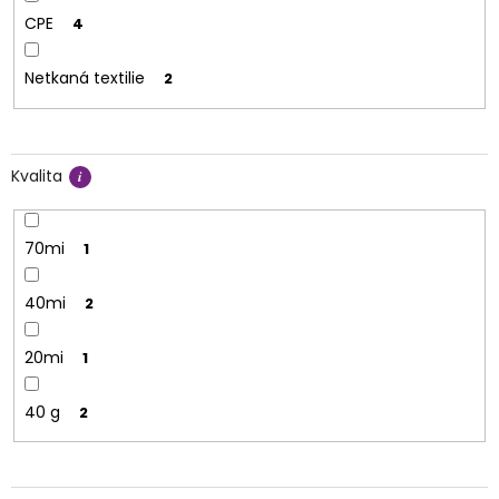
CPE
4
Netkaná textilie
2
Kvalita
70mi
1
40mi
2
20mi
1
40 g
2