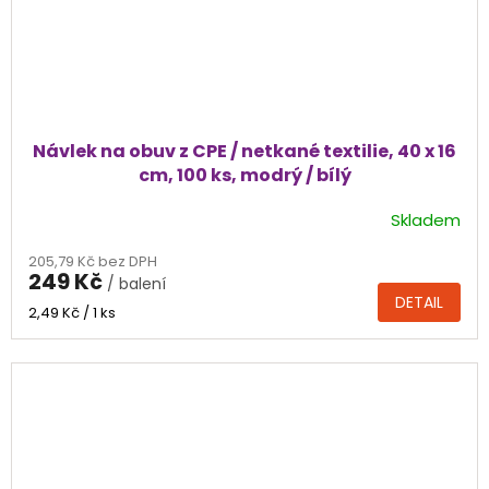
Návlek na obuv z CPE / netkané textilie, 40 x 16
cm, 100 ks, modrý / bílý
Skladem
205,79 Kč bez DPH
249 Kč
/ balení
DETAIL
Měrná
2,49 Kč / 1 ks
cena: