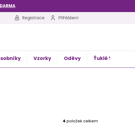
ZDARMA
Registrace
Přihlášení
sobníky
Vzorky
Oděvy
Ťuklé %
Kon
4
položek celkem