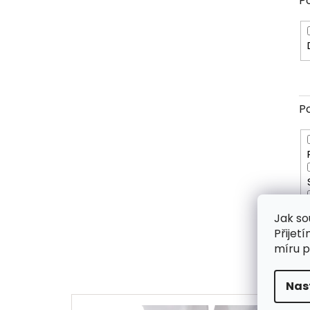
P
P
Jak so
Přijet
míru p
Nas
V
ý