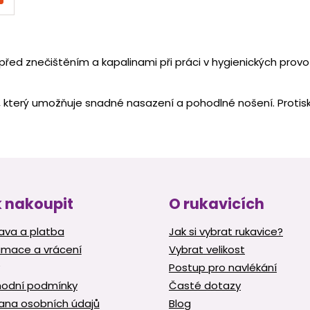
O
v
řed znečištěním a kapalinami při práci v hygienických provo
l
á
d
 který umožňuje snadné nasazení a pohodlné nošení. Protisk
a
c
í
p
r
v
k
y
 nakoupit
O rukavicích
v
ý
ava a platba
Jak si vybrat rukavice?
p
amace a vrácení
Vybrat velikost
i
s
Postup pro navlékání
u
odní podmínky
Časté dotazy
ana osobních údajů
Blog