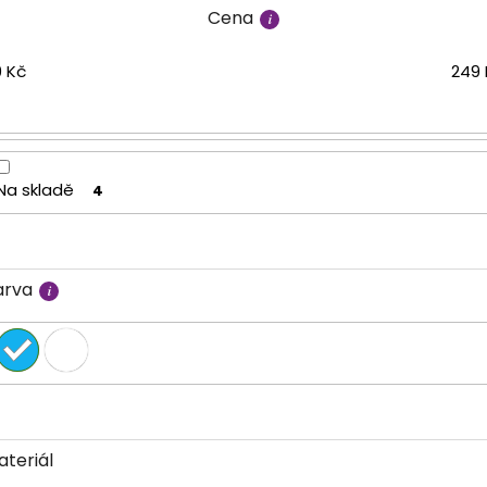
Cena
9
Kč
249
Na skladě
4
arva
ateriál