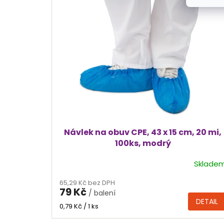
p
i
s
p
r
o
d
u
k
t
ů
Návlek na obuv CPE, 43 x 15 cm, 20 mi,
100ks, modrý
Sklade
Průměrné
hodnocení
65,29 Kč bez DPH
produktu
79 Kč
/ balení
je
DETAIL
5,0
Měrná
0,79 Kč / 1 ks
cena:
z