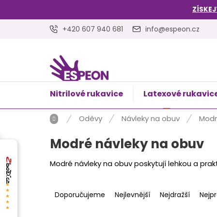
Přejít
ZÍSKEJ
na
obsah
+420 607 940 681
info@espeon.cz
Nitrilové rukavice
Latexové rukavic
NÁKUPNÍ
Prázdný 
KOŠÍK
Domů
Oděvy
Návleky na obuv
Modr
Modré návleky na obuv
Modré návleky na obuv poskytují lehkou a prakt
Ř
★★★★★
a
Doporučujeme
Nejlevnější
Nejdražší
Nejp
z
e