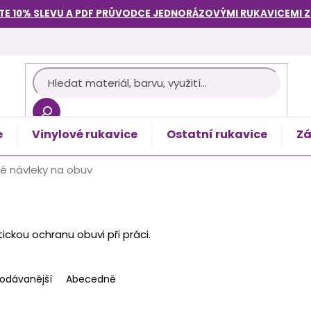
TE 10% SLEVU A PDF PRŮVODCE
JEDNORÁZOVÝMI RUKAVICEMI
e
Vinylové rukavice
Ostatní rukavice
Zá
košík
é návleky na obuv
ickou ochranu obuvi při práci.
rodávanější
Abecedně