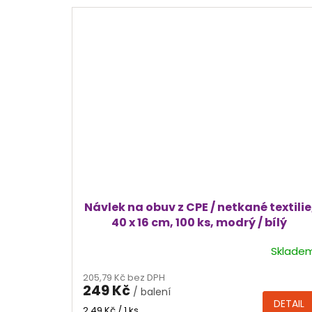
5
hvězdiček.
Návlek na obuv z CPE / netkané textilie
40 x 16 cm, 100 ks, modrý / bílý
Sklade
205,79 Kč bez DPH
249 Kč
/ balení
DETAIL
Měrná
2,49 Kč / 1 ks