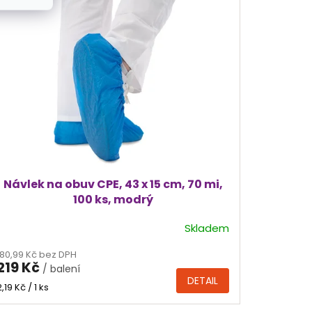
Návlek na obuv CPE, 43 x 15 cm, 70 mi,
100 ks, modrý
Skladem
Průměrné
hodnocení
180,99 Kč bez DPH
produktu
219 Kč
/ balení
je
DETAIL
5,0
Měrná
2,19 Kč / 1 ks
cena:
z