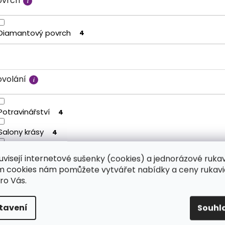
ovrch
Diamantový povrch
4
ovolání
Potravinářství
4
Salony krásy
4
Úklid
4
uvisejí internetové sušenky (cookies) a jednorázové ruka
ím cookies nám pomůžete vytvářet nabídky a ceny rukavi
Detailní práce
4
ro Vás.
tavení
Souhl