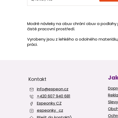
cena:
Modré návleky na obuv chrání obuv a podlahy p
čisté pracovní prostředí.
Vyrobeny jsou z lehkého a odolného materiálu,
práci.
Z
á
p
Jak
Kontakt
a
t
Dopr
info
@
espeon.cz
í
Rekl
+420 607 940 681
Slevy
Espeonky CZ
Obch
espeonky_cz
Ochr
Přejít do kontaktů