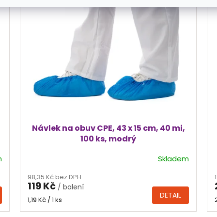
Návlek na obuv CPE, 43 x 15 cm, 40 mi,
100 ks, modrý
m
Skladem
98,35 Kč bez DPH
119 Kč
/ balení
DETAIL
Měrná
1,19 Kč / 1 ks
cena: