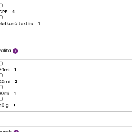
CPE
4
Netkaná textilie
1
alita
70mi
1
40mi
2
20mi
1
40 g
1