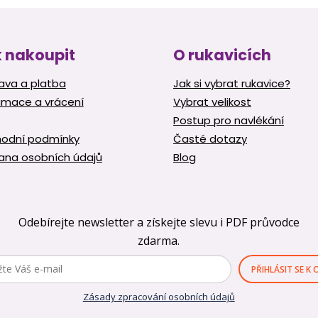
p
r
v
k
 nakoupit
O rukavicích
y
v
ava a platba
Jak si vybrat rukavice?
ý
amace a vrácení
Vybrat velikost
p
i
Postup pro navlékání
s
odní podmínky
Časté dotazy
u
ana osobních údajů
Blog
Odebírejte newsletter a získejte slevu i PDF průvodce
zdarma.
PŘIHLÁSIT SE K
Zásady zpracování osobních údajů