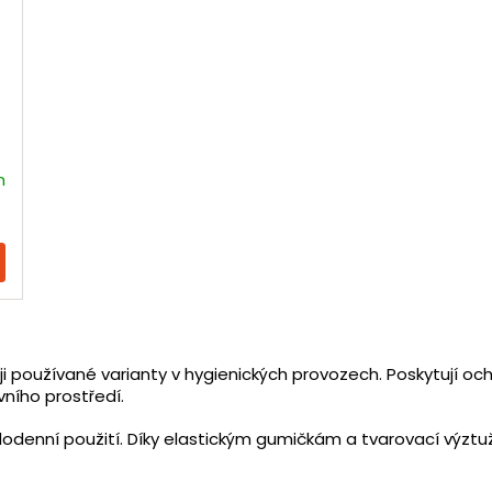
m
O
v
i používané varianty v hygienických provozech. Poskytují o
l
vního prostředí.
á
d
odenní použití. Díky elastickým gumičkám a tvarovací výztuž
a
c
í