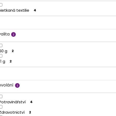
Netkaná textilie
4
alita
60 g
2
11 g
2
ovolání
Potravinářství
4
Zdravotnictví
2