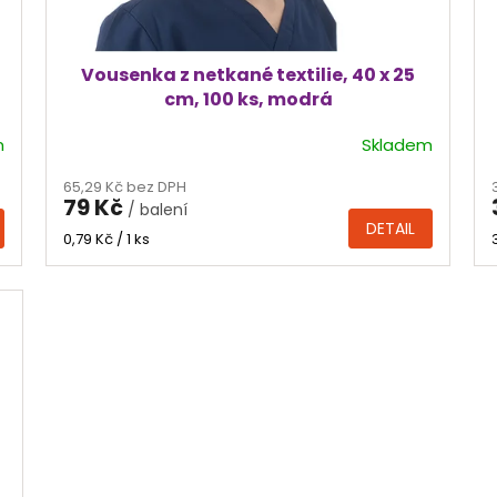
Vousenka z netkané textilie, 40 x 25
cm, 100 ks, modrá
m
Skladem
Průměrné
hodnocení
65,29 Kč bez DPH
produktu
79 Kč
/ balení
je
DETAIL
4,0
Měrná
0,79 Kč / 1 ks
cena:
z
5
hvězdiček.