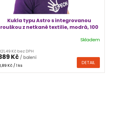
Kukla typu Astro s integrovanou
rouškou z netkané textilie, modrá, 100
ks
Skladem
Průměrné
hodnocení
321,49 Kč bez DPH
produktu
389 Kč
/ balení
je
DETAIL
5,0
Měrná
3,89 Kč / 1 ks
cena:
z
5
hvězdiček.