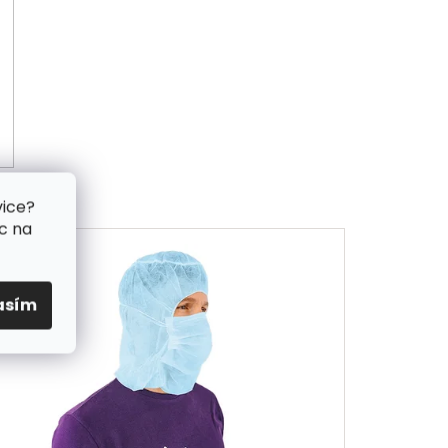
vice?
c na
asím