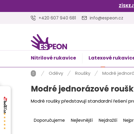
Přejít
ZÍSKEJ
na
obsah
+420 607 940 681
info@espeon.cz
Nitrilové rukavice
Latexové rukavic
NÁKUPNÍ
Prázdný 
KOŠÍK
Domů
Oděvy
Roušky
Modré jednorá
Modré jednorázové roušk
Modré roušky představují standardní řešení pr
Ř
★★★★★
a
Doporučujeme
Nejlevnější
Nejdražší
Nejp
z
e