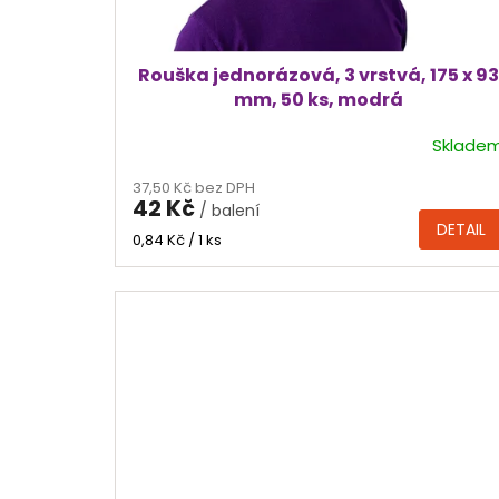
k
t
ů
Rouška jednorázová, 3 vrstvá, 175 x 93
mm, 50 ks, modrá
Sklade
Průměrné
hodnocení
37,50 Kč bez DPH
produktu
42 Kč
/ balení
je
DETAIL
4,0
Měrná
0,84 Kč / 1 ks
cena:
z
5
hvězdiček.