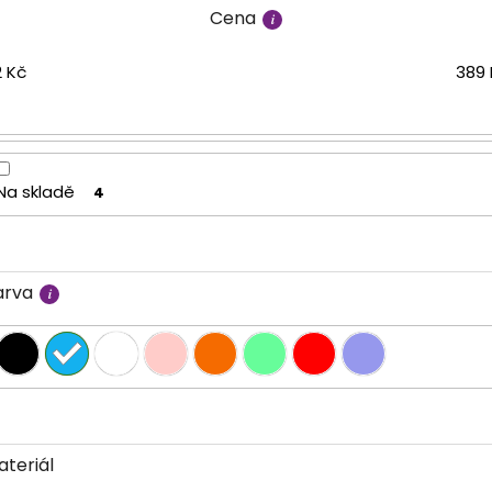
Cena
2
Kč
389
Na skladě
4
arva
ateriál