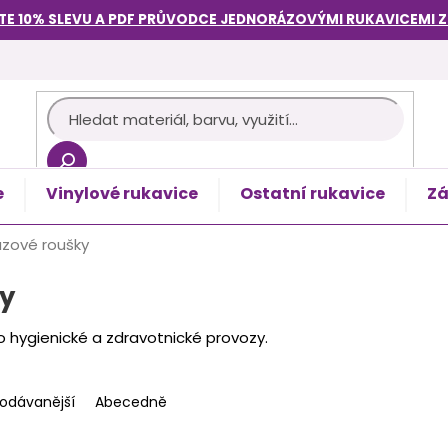
TE 10% SLEVU A PDF PRŮVODCE
JEDNORÁZOVÝMI RUKAVICEMI
e
Vinylové rukavice
Ostatní rukavice
Zá
košík
zové roušky
y
o hygienické a zdravotnické provozy.
rodávanější
Abecedně