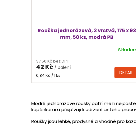
Rouška jednorázová, 3 vrstvá, 175 x 93
mm, 50 ks, modrá PB
Sklade
37,50 Kč bez DPH
42 Kč
/ balení
DETAIL
Měrná
0,84 Kč / 1 ks
cena:
Modré jednorázové roušky patří mezi nejčastěj
kapénkami a přispívají k udržení čistého praco
Roušky jsou lehké, prodyšné a vhodné pro každ