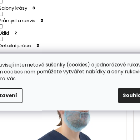
Salony krásy
3
Průmysl a servis
3
Úklid
2
Detailní práce
3
uvisejí internetové sušenky (cookies) a jednorázové ruka
ím cookies nám pomůžete vytvářet nabídky a ceny rukavi
ro Vás.
tavení
Souhl