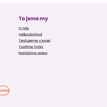
To jsme my
O nás
Velkoobchod
Testujeme v praxi
Tvoříme fotky
Natáčíme videa
 ODBĚRU