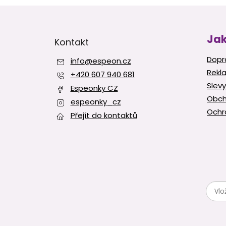
Z
á
p
Jak
Kontakt
a
t
Dopr
info
@
espeon.cz
í
Rekl
+420 607 940 681
Slevy
Espeonky CZ
Obch
espeonky_cz
Ochr
Přejít do kontaktů