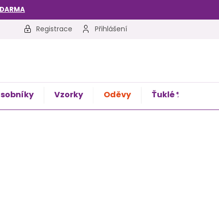
ZDARMA
Registrace
Přihlášení
sobníky
Vzorky
Oděvy
Ťuklé %
Kon