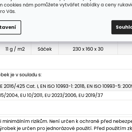
ost 40 x 25 cm
ím cookies nám pomůžete vytvářet nabídky a ceny rukavi
ro Vás.
ie: 11 g / m2
tavení
Souhl
Kvalita
Balení
Rozměry (mm)
H
11 g / m2
Sáček
230 x 160 x 30
ek je v souladu s:
E 2016/425 Cat. I, EN ISO 10993-1: 2018, EN ISO 10993-5: 200
35/2004, EU 10/2011, EU 2023/2006, EU 2019/37
i minimálním rizikům. Není určen k ochraně před nebezp
robek je určen pro jednorázové použití. Před použitím zk