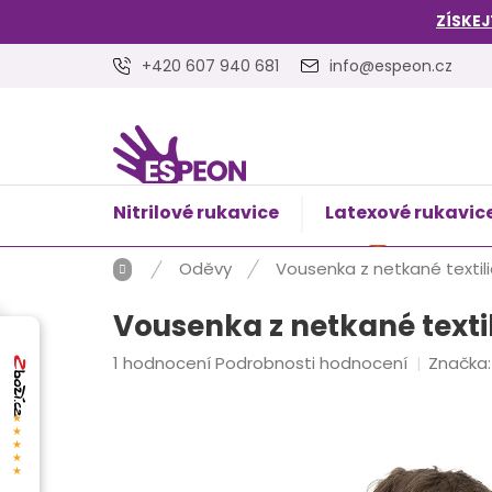
Přejít
ZÍSKEJ
na
obsah
+420 607 940 681
info@espeon.cz
Nitrilové rukavice
Latexové rukavic
NÁKUPNÍ
Prázdný 
KOŠÍK
Domů
Oděvy
Vousenka z netkané textili
Vousenka z netkané textil
Průměrné
1 hodnocení
Podrobnosti hodnocení
Značka
hodnocení
produktu
★★★★★
je
4,0
z