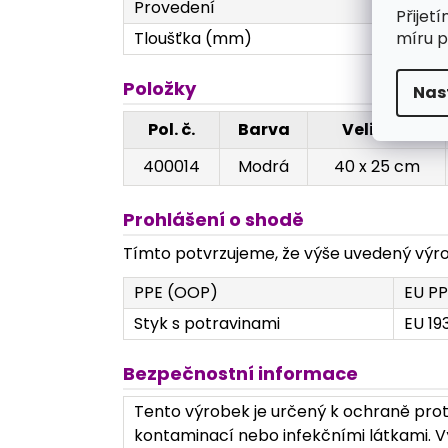
Provedení
Velik
Přijet
míru p
Tloušťka (mm)
Textil
Položky
Nas
Pol. č.
Barva
Velikost
400014
Modrá
40 x 25 cm
Prohlášení o shodě
Tímto potvrzujeme, že výše uvedený výrob
PPE (OOP)
EU PP
Styk s potravinami
EU 19
Bezpečnostní informace
Tento výrobek je určený k ochraně prot
kontaminací nebo infekčními látkami. Vý