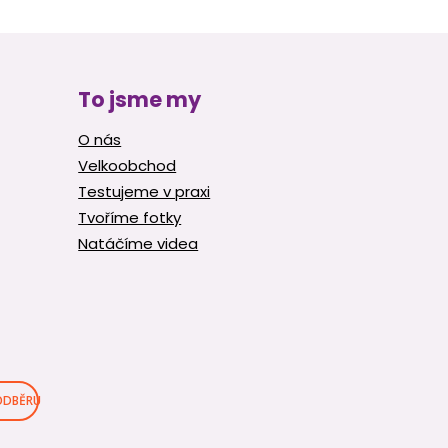
To jsme my
O nás
Velkoobchod
Testujeme v praxi
Tvoříme fotky
Natáčíme videa
 ODBĚRU