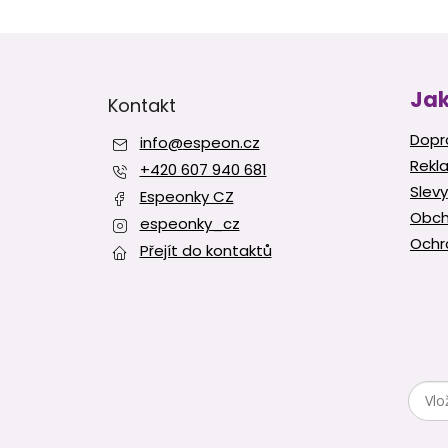
Z
á
p
Jak
Kontakt
a
t
Dopr
info
@
espeon.cz
í
Rekl
+420 607 940 681
Slevy
Espeonky CZ
Obch
espeonky_cz
Ochr
Přejít do kontaktů