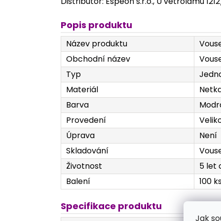
Distributor: Espeon s.r.o., U větrolamu 121
Popis produktu
Název produktu
Vouse
Obchodní název
Vouse
Typ
Jedn
Materiál
Netka
Barva
Modr
Provedení
Velik
Úprava
Není
Skladování
Vouse
Životnost
5 let
Balení
100 k
Specifikace produktu
Jak so