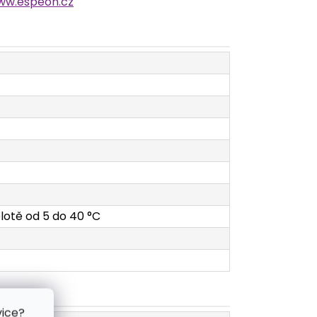
ww.espeon.cz
plotě od 5 do 40 °C
vice?