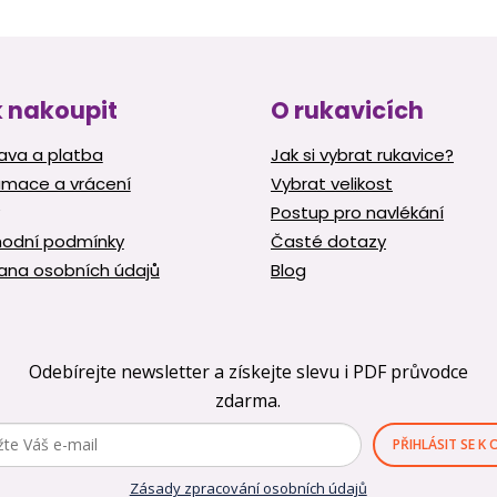
 nakoupit
O rukavicích
ava a platba
Jak si vybrat rukavice?
amace a vrácení
Vybrat velikost
Postup pro navlékání
odní podmínky
Časté dotazy
ana osobních údajů
Blog
Odebírejte newsletter a získejte slevu i PDF průvodce
zdarma.
PŘIHLÁSIT SE K
Zásady zpracování osobních údajů