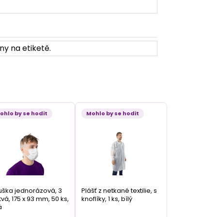
ny na etiketě.
ohlo by se hodit
Mohlo by se hodit
ška jednorázová, 3
Plášť z netkané textilie, s
tvá, 175 x 93 mm, 50 ks,
knoflíky, 1 ks, bílý
á