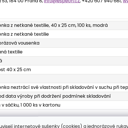
2/53, 184 00 Praha 8,
info@espeon.cz
, +420 607 940 681,
w
nka z netkané textilie, 40 x 25 cm, 100 ks, modrá
nka z netkané textilie
orázová vousenka
ná textilie
á
ost 40 x 25 cm
nka neztrácí své vlastnosti při skladování v suchu při te
 od data výroby při dodržení podmínek skladování
s v sáčku, 1 000 ks v kartonu
uvisejí internetové sušenky (cookies) a jednorázové ruka