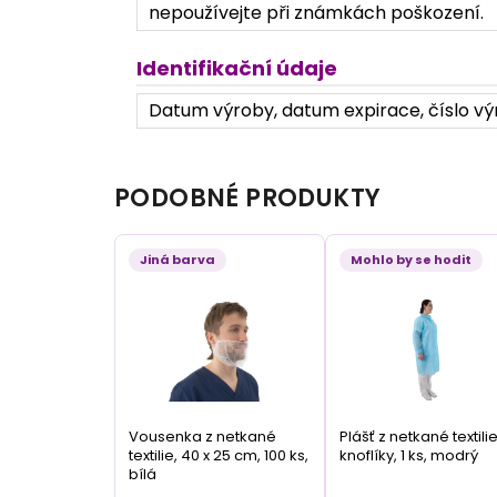
nepoužívejte při známkách poškození.
Identifikační údaje
Datum výroby, datum expirace, číslo výr
PODOBNÉ PRODUKTY
Jiná barva
Mohlo by se hodit
Vousenka z netkané
Plášť z netkané textilie
textilie, 40 x 25 cm, 100 ks,
knoflíky, 1 ks, modrý
bílá