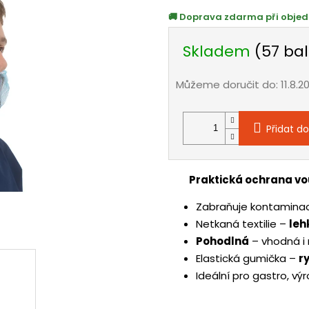
Doprava zdarma při objed
Skladem
(57 bal
Můžeme doručit do:
11.8.2
Přidat do
Praktická ochrana vo
Zabraňuje kontamina
Netkaná textilie –
leh
Pohodlná
– vhodná i 
Elastická gumička –
r
Ideální pro gastro, výr