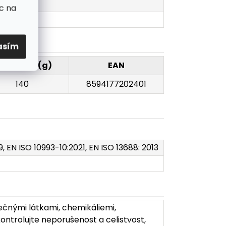
c na
asím
motnost (g)
EAN
140
8594177202401
9, EN ISO 10993-10:2021, EN ISO 13688: 2013
ečnými látkami, chemikáliemi,
ontrolujte neporušenost a celistvost,