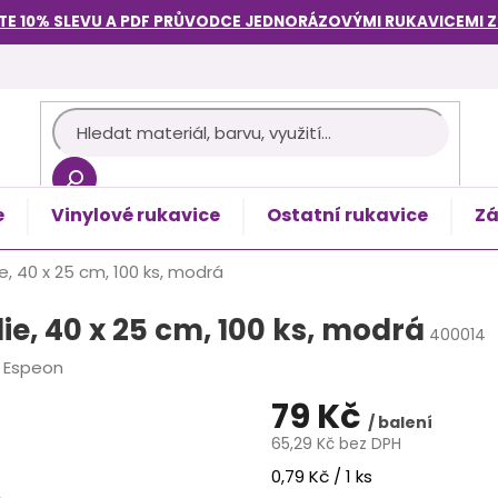
TE 10% SLEVU A PDF PRŮVODCE
JEDNORÁZOVÝMI RUKAVICEMI
e
Vinylové rukavice
Ostatní rukavice
Zá
košík
e, 40 x 25 cm, 100 ks, modrá
ie, 40 x 25 cm, 100 ks, modrá
400014
:
Espeon
79 Kč
/ balení
65,29 Kč bez DPH
Měrná
0,79 Kč / 1 ks
cena: