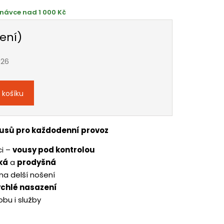
návce nad 1 000 Kč
ení)
026
 košíku
usů pro každodenní provoz
ci –
vousy pod kontrolou
ká
a
prodyšná
na delší nošení
ychlé nasazení
obu i služby