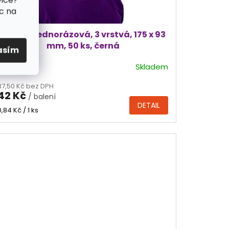
c na
Rouška jednorázová, 3 vrstvá, 175 x 93
mm, 50 ks, černá
asím
Skladem
Průměrné
hodnocení
37,50 Kč bez DPH
produktu
42 Kč
/ balení
je
DETAIL
5,0
Měrná
0,84 Kč / 1 ks
cena:
z
5
hvězdiček.