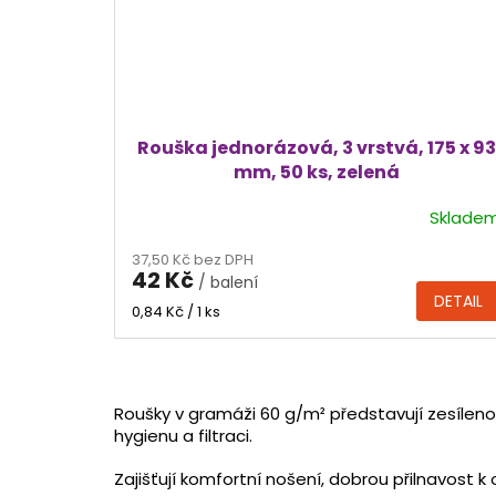
Rouška jednorázová, 3 vrstvá, 175 x 93
mm, 50 ks, zelená
Sklade
Průměrné
hodnocení
37,50 Kč bez DPH
produktu
42 Kč
/ balení
je
DETAIL
5,0
Měrná
0,84 Kč / 1 ks
cena:
z
5
hvězdiček.
Roušky v gramáži 60 g/m² představují zesílenou
hygienu a filtraci.
Zajišťují komfortní nošení, dobrou přilnavost k 