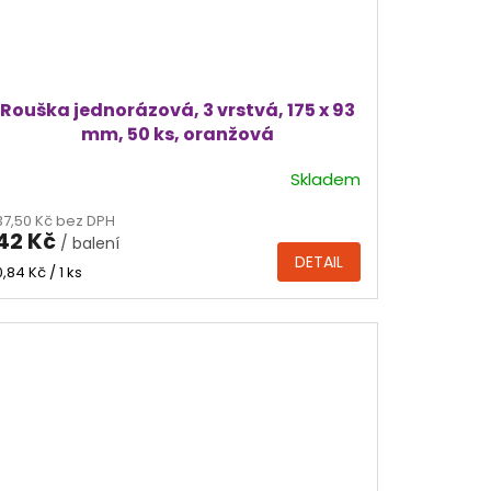
Rouška jednorázová, 3 vrstvá, 175 x 93
mm, 50 ks, oranžová
Skladem
Průměrné
hodnocení
37,50 Kč bez DPH
produktu
42 Kč
/ balení
je
DETAIL
5,0
Měrná
0,84 Kč / 1 ks
cena:
z
5
hvězdiček.