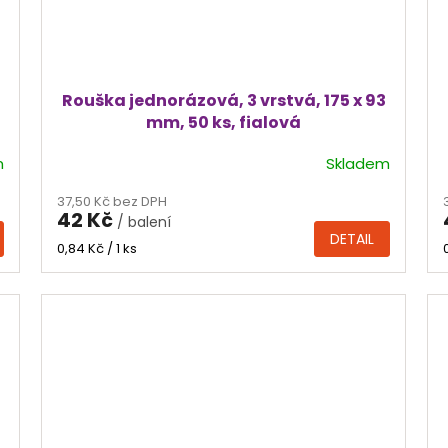
Rouška jednorázová, 3 vrstvá, 175 x 93
mm, 50 ks, fialová
m
Skladem
Průměrné
hodnocení
37,50 Kč bez DPH
produktu
42 Kč
/ balení
je
DETAIL
5,0
Měrná
0,84 Kč / 1 ks
cena:
z
5
hvězdiček.