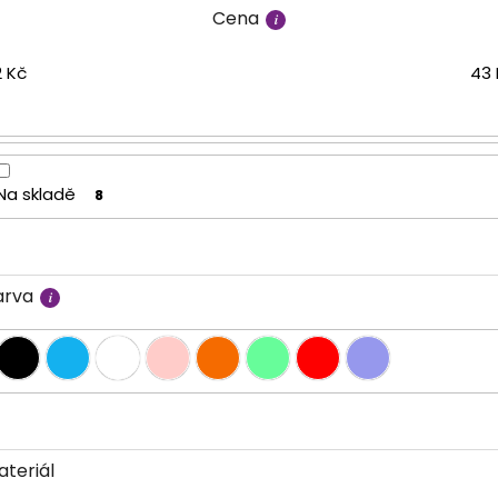
Cena
2
Kč
43
Na skladě
8
arva
ateriál