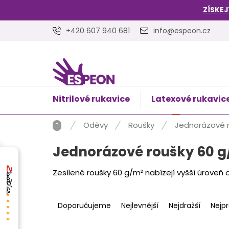
Přejít
ZÍSKEJ
na
obsah
+420 607 940 681
info@espeon.cz
Nitrilové rukavice
Latexové rukavic
NÁKUPNÍ
Prázdný 
KOŠÍK
Domů
Oděvy
Roušky
Jednorázové r
Jednorázové roušky 60 g
Zesílené roušky 60 g/m² nabízejí vyšší úroveň 
Ř
★★★★★
a
Doporučujeme
Nejlevnější
Nejdražší
Nejp
z
e