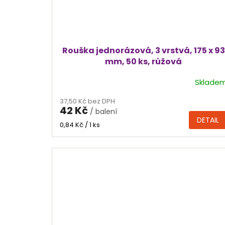
Rouška jednorázová, 3 vrstvá, 175 x 93
mm, 50 ks, růžová
Sklade
Průměrné
hodnocení
37,50 Kč bez DPH
produktu
42 Kč
/ balení
je
DETAIL
5,0
Měrná
0,84 Kč / 1 ks
cena:
z
5
hvězdiček.