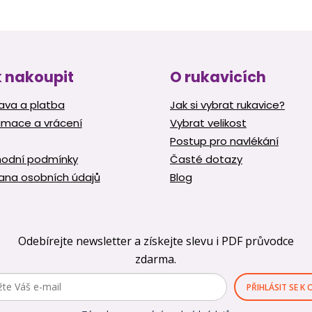
c
í
p
r
v
k
 nakoupit
O rukavicích
y
v
ava a platba
Jak si vybrat rukavice?
ý
amace a vrácení
Vybrat velikost
p
i
Postup pro navlékání
s
odní podmínky
Časté dotazy
u
ana osobních údajů
Blog
Odebírejte newsletter a získejte slevu i PDF průvodce
zdarma.
PŘIHLÁSIT SE K