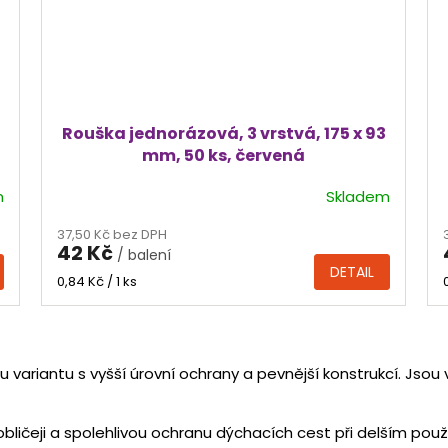
Rouška jednorázová, 3 vrstvá, 175 x 93
mm, 50 ks, červená
m
Skladem
Průměrné
hodnocení
37,50 Kč bez DPH
produktu
42 Kč
/ balení
je
DETAIL
5,0
Měrná
0,84 Kč / 1 ks
cena:
z
5
hvězdiček.
O
v
 variantu s vyšší úrovní ochrany a pevnější konstrukcí. Jsou
l
á
d
obličeji a spolehlivou ochranu dýchacích cest při delším použi
a