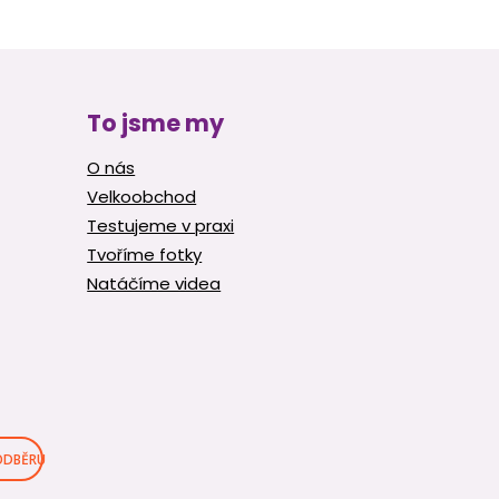
To jsme my
O nás
Velkoobchod
Testujeme v praxi
Tvoříme fotky
Natáčíme videa
 ODBĚRU