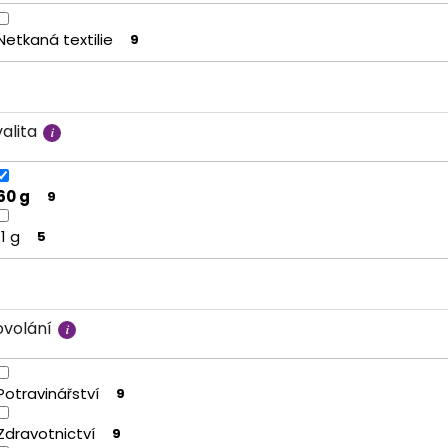
Netkaná textilie
9
alita
60 g
9
11 g
5
ovolání
Potravinářství
9
Zdravotnictví
9