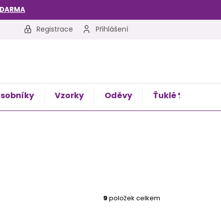
ZDARMA
Registrace
Přihlášení
sobníky
Vzorky
Oděvy
Ťuklé %
Kon
9
položek celkem