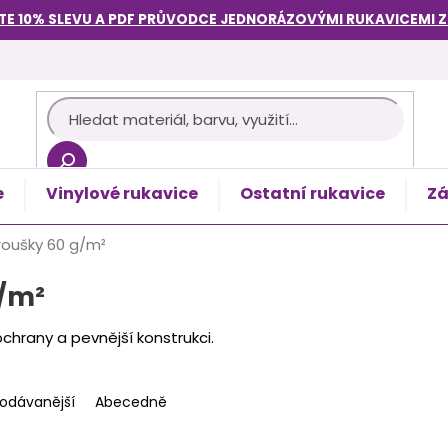
TE 10% SLEVU A PDF PRŮVODCE
JEDNORÁZOVÝMI RUKAVICEMI
e
Vinylové rukavice
Ostatní rukavice
Zá
košík
oušky 60 g/m²
/m²
ochrany a pevnější konstrukci.
rodávanější
Abecedně