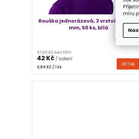
k
t
Přijet
ů
míru p
Rouška jednorázová, 3 vrstvá, 175 x 93
mm, 50 ks, bílá
Nas
Vyprodán
Průměrné
hodnocení
37,50 Kč bez DPH
produktu
42 Kč
/ balení
je
DETAIL
4,5
Měrná
0,84 Kč / 1 ks
cena:
z
5
hvězdiček.