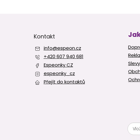
Z
á
p
Jak
Kontakt
a
t
Dopr
info
@
espeon.cz
í
Rekl
+420 607 940 681
Slevy
Espeonky CZ
Obch
espeonky_cz
Ochr
Přejít do kontaktů