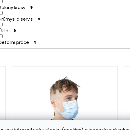
Salony krásy
9
Průmysl a servis
9
Úklid
9
Detailní práce
9
uvisejí internetové sušenky (cookies) a jednorázové ruka