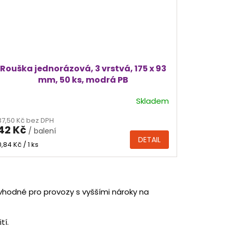
Rouška jednorázová, 3 vrstvá, 175 x 93
mm, 50 ks, modrá PB
Skladem
37,50 Kč bez DPH
42 Kč
/ balení
DETAIL
Měrná
0,84 Kč / 1 ks
cena:
 vhodné pro provozy s vyššími nároky na
tí.