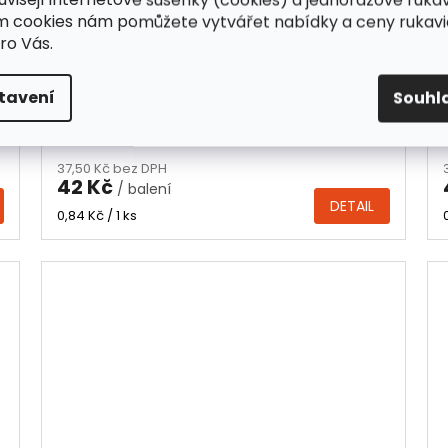
ím cookies nám pomůžete vytvářet nabídky a ceny rukavi
ro Vás.
Rouška jednorázová, 3 vrstvá, 175 x 93
mm, 50 ks, modrá
tavení
Souhl
o
Skladem
Průměrné
hodnocení
37,50 Kč bez DPH
produktu
42 Kč
/ balení
je
DETAIL
4,0
Měrná
0,84 Kč / 1 ks
cena:
z
5
hvězdiček.