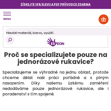
Přejít
ZÍSKEJTE 10% SLEVU A PDF PRŮVODCE
ZDARMA
na
obsah
NÁK
KOŠ
Proč se specializujete pouze na
jednorázové rukavice?
Specializujeme se výhradně na jednu oblast, protože
chceme dělat naši práci pořádně a s plným
nasazením. Díky našemu úzkému zaměření
nedodáváme pouze jednorázové rukavice, ale i
poradenství s tím spojené.