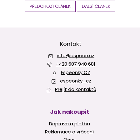
PŘEDCHOZÍ ČLÁNEK
DALŠÍ ČLÁNEK
Z
á
p
Kontakt
a
info
@
espeon.cz
t
í
+420 607 940 681
Espeonky CZ
espeonky_cz
Přejít do kontaktů
Jak nakoupit
Doprava a platba
Reklamace a vrácení
Slevy