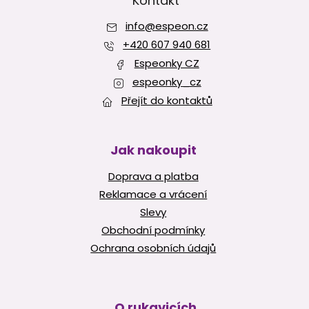
p
Kontakt
a
info
@
espeon.cz
t
í
+420 607 940 681
Espeonky CZ
espeonky_cz
Přejít do kontaktů
Jak nakoupit
Doprava a platba
Reklamace a vrácení
Slevy
Obchodní podmínky
Ochrana osobních údajů
O rukavicích