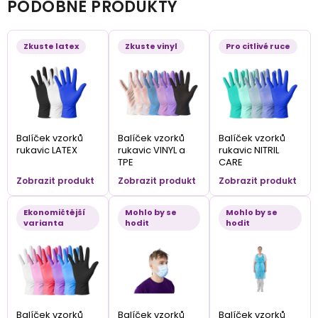
PODOBNÉ PRODUKTY
Zkuste latex
Zkuste vinyl
Pro citlivé ruce
Balíček vzorků
Balíček vzorků
Balíček vzorků
rukavic LATEX
rukavic VINYL a
rukavic NITRIL
TPE
CARE
Zobrazit produkt
Zobrazit produkt
Zobrazit produkt
Ekonomičtější
Mohlo by se
Mohlo by se
varianta
hodit
hodit
Balíček vzorků
Balíček vzorků
Balíček vzorků