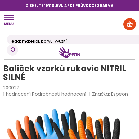
Přejít
ZÍSKEJTE 10% SLEVU A PDF PRŮVODCE
ZDARMA
na
obsah
NÁK
KOŠ
Balíček vzorků rukavic NITRIL
SILNÉ
200027
Průměrné
1 hodnocení
Podrobnosti hodnocení
Značka:
Espeon
hodnocení
produktu
je
5,0
z
5
hvězdiček.