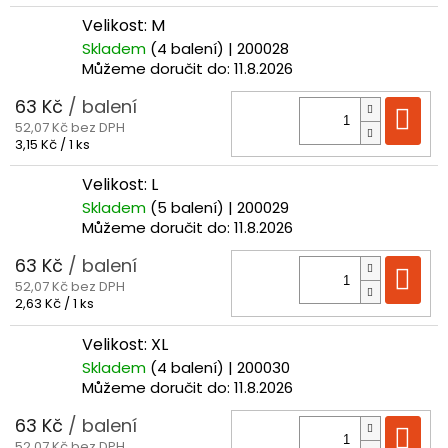
cena:
Velikost: M
Skladem
(4 balení)
| 200028
Můžeme doručit do:
11.8.2026
63 Kč
/ balení
Do
52,07 Kč bez DPH
Měrná
3,15 Kč / 1 ks
cena:
Velikost: L
Skladem
(5 balení)
| 200029
Můžeme doručit do:
11.8.2026
63 Kč
/ balení
Do
52,07 Kč bez DPH
Měrná
2,63 Kč / 1 ks
cena:
Velikost: XL
Skladem
(4 balení)
| 200030
Můžeme doručit do:
11.8.2026
63 Kč
/ balení
Do
52,07 Kč bez DPH