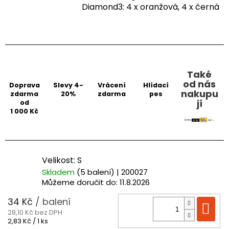
Diamond3: 4 x oranžová, 4 x černá
Také
od nás
Doprava
Slevy 4-
Vrácení
Hlídací
nakupu
zdarma
20%
zdarma
pes
jí
od
1 000 Kč
Velikost: S
Skladem
(5 balení)
| 200027
Můžeme doručit do:
11.8.2026
34 Kč
/ balení
Do
28,10 Kč bez DPH
Měrná
2,83 Kč / 1 ks