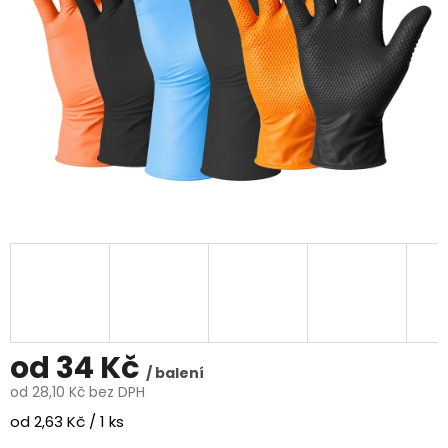
od
34 Kč
/ balení
od
28,10 Kč
bez DPH
Měrná
od 2,63 Kč / 1 ks
cena: