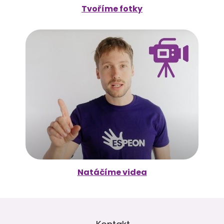
Tvoříme fotky
Natáčíme videa
Z
á