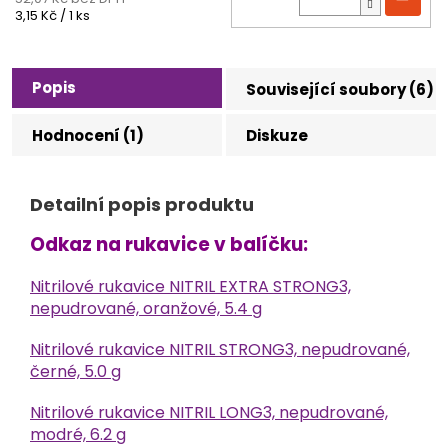
Měrná
3,15 Kč / 1 ks
cena:
Popis
Související soubory (6)
Hodnocení (1)
Diskuze
Detailní popis produktu
Odkaz na rukavice v balíčku:
Nitrilové rukavice NITRIL EXTRA STRONG3,
nepudrované, oranžové, 5.4 g
Nitrilové rukavice NITRIL STRONG3, nepudrované,
černé, 5.0 g
Nitrilové rukavice NITRIL LONG3, nepudrované,
modré, 6.2 g