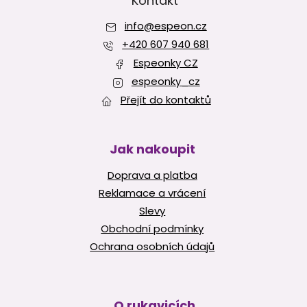
p
Kontakt
a
info
@
espeon.cz
t
í
+420 607 940 681
Espeonky CZ
espeonky_cz
Přejít do kontaktů
Jak nakoupit
Doprava a platba
Reklamace a vrácení
Slevy
Obchodní podmínky
Ochrana osobních údajů
O rukavicích