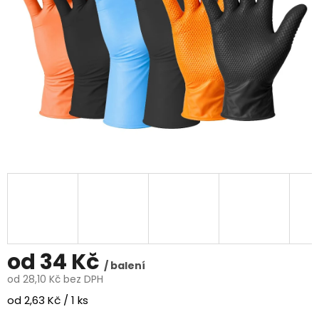
od
34 Kč
/ balení
od
28,10 Kč
bez DPH
Měrná
od 2,63 Kč / 1 ks
cena: