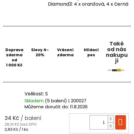
Diamond3: 4 x oranžová, 4 x černá
Také
od nás
Doprava
Slevy 4-
Vrácení
Hlídací
nakupu
zdarma
20%
zdarma
pes
jí
od
1 000 Kč
Velikost: S
Skladem
(5 balení)
| 200027
Můžeme doručit do:
11.8.2026
34 Kč
/ balení
Do
28,10 Kč bez DPH
Měrná
2,83 Kč / 1 ks