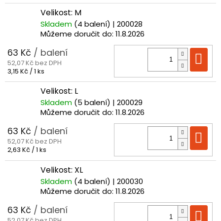
cena:
Velikost: M
Skladem
(4 balení)
| 200028
Můžeme doručit do:
11.8.2026
63 Kč
/ balení
Do
52,07 Kč bez DPH
Měrná
3,15 Kč / 1 ks
cena:
Velikost: L
Skladem
(5 balení)
| 200029
Můžeme doručit do:
11.8.2026
63 Kč
/ balení
Do
52,07 Kč bez DPH
Měrná
2,63 Kč / 1 ks
cena:
Velikost: XL
Skladem
(4 balení)
| 200030
Můžeme doručit do:
11.8.2026
63 Kč
/ balení
Do
52,07 Kč bez DPH