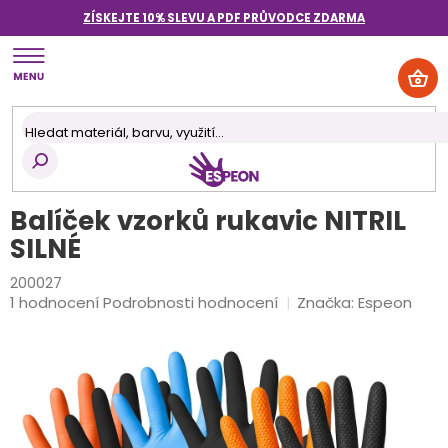
Přejít
ZÍSKEJTE 10% SLEVU A PDF PRŮVODCE
ZDARMA
na
obsah
NÁK
KOŠ
Balíček vzorků rukavic NITRIL
SILNÉ
200027
Průměrné
1 hodnocení
Podrobnosti hodnocení
Značka:
Espeon
hodnocení
produktu
je
5,0
z
5
hvězdiček.