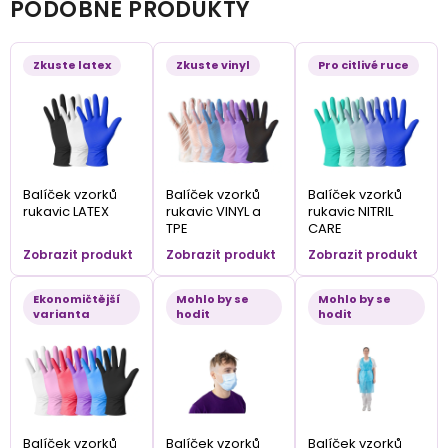
PODOBNÉ PRODUKTY
Zkuste latex
Zkuste vinyl
Pro citlivé ruce
Balíček vzorků
Balíček vzorků
Balíček vzorků
rukavic LATEX
rukavic VINYL a
rukavic NITRIL
TPE
CARE
Zobrazit produkt
Zobrazit produkt
Zobrazit produkt
Ekonomičtější
Mohlo by se
Mohlo by se
varianta
hodit
hodit
Balíček vzorků
Balíček vzorků
Balíček vzorků