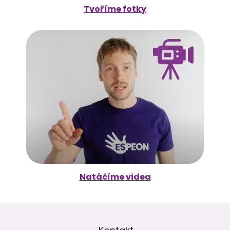
Tvoříme fotky
Natáčíme videa
Z
á