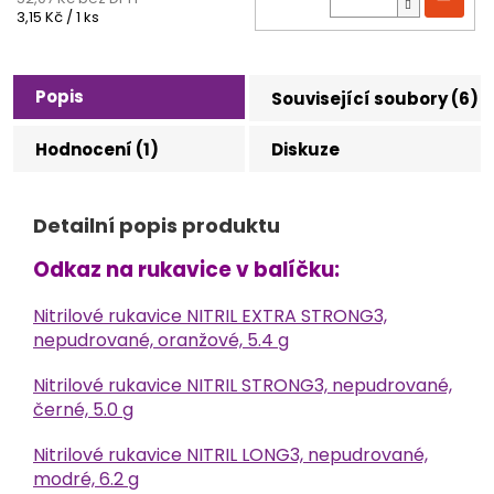
Měrná
3,15 Kč / 1 ks
cena:
Popis
Související soubory (6)
Hodnocení (1)
Diskuze
Detailní popis produktu
Odkaz na rukavice v balíčku:
Nitrilové rukavice NITRIL EXTRA STRONG3,
nepudrované, oranžové, 5.4 g
Nitrilové rukavice NITRIL STRONG3, nepudrované,
černé, 5.0 g
Nitrilové rukavice NITRIL LONG3, nepudrované,
modré, 6.2 g