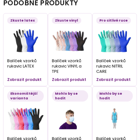
PODOBNÉ PRODUKTY
Zkuste latex
Zkuste vinyl
Pro citlivé ruce
Balíček vzorků
Balíček vzorků
Balíček vzorků
rukavic LATEX
rukavic VINYL a
rukavic NITRIL
TPE
CARE
Zobrazit produkt
Zobrazit produkt
Zobrazit produkt
Ekonomičtější
Mohlo by se
Mohlo by se
varianta
hodit
hodit
Balíček vzorků
Balíček vzorků
Balíček vzorků