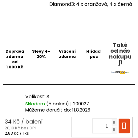
Diamond3: 4 x oranžová, 4 x černá
Také
od nás
Doprava
Slevy 4-
Vrácení
Hlídací
nakupu
zdarma
20%
zdarma
pes
jí
od
1 000 Kč
Velikost: S
Skladem
(5 balení)
| 200027
Můžeme doručit do:
11.8.2026
34 Kč
/ balení
Do
28,10 Kč bez DPH
Měrná
2,83 Kč / 1 ks