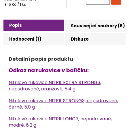
Měrná
3,15 Kč / 1 ks
cena:
Popis
Související soubory (6)
Hodnocení (1)
Diskuze
Detailní popis produktu
Odkaz na rukavice v balíčku:
Nitrilové rukavice NITRIL EXTRA STRONG3,
nepudrované, oranžové, 5.4 g
Nitrilové rukavice NITRIL STRONG3, nepudrované,
černé, 5.0 g
Nitrilové rukavice NITRIL LONG3, nepudrované,
modré, 6.2 g