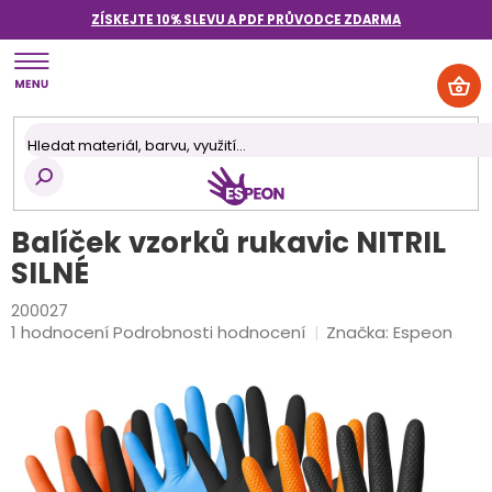
Přejít
ZÍSKEJTE 10% SLEVU A PDF PRŮVODCE
ZDARMA
na
obsah
NÁK
KOŠ
Balíček vzorků rukavic NITRIL
SILNÉ
200027
Průměrné
1 hodnocení
Podrobnosti hodnocení
Značka:
Espeon
hodnocení
produktu
je
5,0
z
5
hvězdiček.