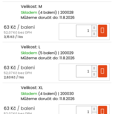
cena:
Velikost: M
Skladem
(4 balení)
| 200028
Můžeme doručit do:
11.8.2026
63 Kč
/ balení
Do
52,07 Kč bez DPH
Měrná
3,15 Kč / 1 ks
cena:
Velikost: L
Skladem
(5 balení)
| 200029
Můžeme doručit do:
11.8.2026
63 Kč
/ balení
Do
52,07 Kč bez DPH
Měrná
2,63 Kč / 1 ks
cena:
Velikost: XL
Skladem
(4 balení)
| 200030
Můžeme doručit do:
11.8.2026
63 Kč
/ balení
Do
52,07 Kč bez DPH