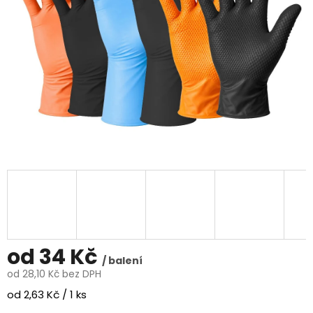
od
34 Kč
/ balení
od
28,10 Kč
bez DPH
Měrná
od 2,63 Kč / 1 ks
cena: