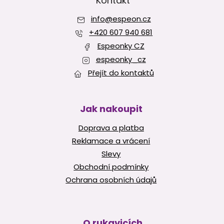
p
Kontakt
a
info
@
espeon.cz
t
í
+420 607 940 681
Espeonky CZ
espeonky_cz
Přejít do kontaktů
Jak nakoupit
Doprava a platba
Reklamace a vrácení
Slevy
Obchodní podmínky
Ochrana osobních údajů
O rukavicích