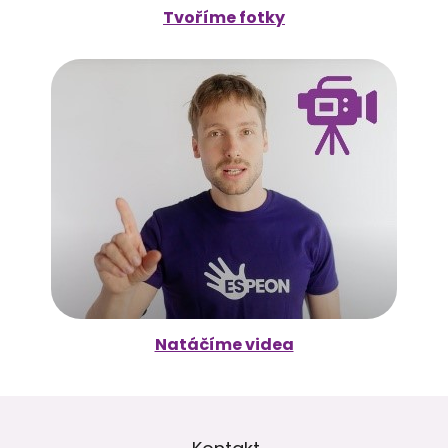
Tvoříme fotky
Natáčíme videa
Z
á