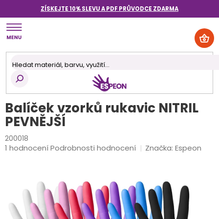
Přejít
ZÍSKEJTE 10% SLEVU A PDF PRŮVODCE
ZDARMA
na
obsah
NÁK
KOŠ
Balíček vzorků rukavic NITRIL
PEVNĚJŠÍ
200018
Průměrné
1 hodnocení
Podrobnosti hodnocení
Značka:
Espeon
hodnocení
produktu
je
4,0
z
5
hvězdiček.