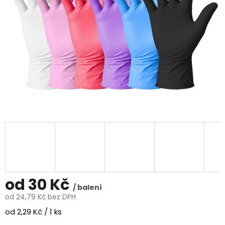
od
30 Kč
/ balení
od
24,79 Kč
bez DPH
Měrná
od 2,29 Kč / 1 ks
cena: