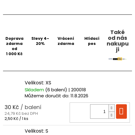
Také
od nás
Doprava
Slevy 4-
Vrácení
Hlídací
nakupu
zdarma
20%
zdarma
pes
jí
od
1 000 Kč
Velikost: XS
Skladem
(6 balení)
| 200018
Můžeme doručit do:
11.8.2026
30 Kč
/ balení
Do
24,79 Kč bez DPH
Měrná
2,50 Kč / 1 ks
cena:
Velikost: S