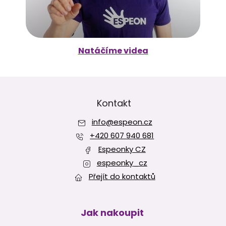
Natáčíme videa
Z
á
p
Kontakt
a
info
@
espeon.cz
t
í
+420 607 940 681
Espeonky CZ
espeonky_cz
Přejít do kontaktů
Jak nakoupit