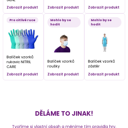
Zobrazit produkt
Zobrazit produkt
Zobrazit produkt
Pro citlivé ruce
Mohlo by se
Mohlo by se
hodit
hodit
Balíček vzorků
Balíček vzorků
Balíček vzorků
rukavic NITRIL
roušky
zástěr
CARE
Zobrazit produkt
Zobrazit produkt
Zobrazit produkt
DĚLÁME TO JINAK!
Tvoříme si vlastní obsah a měníme tím pravidla hry.