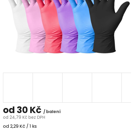
od
30 Kč
/ balení
od
24,79 Kč
bez DPH
Měrná
od 2,29 Kč / 1 ks
cena: