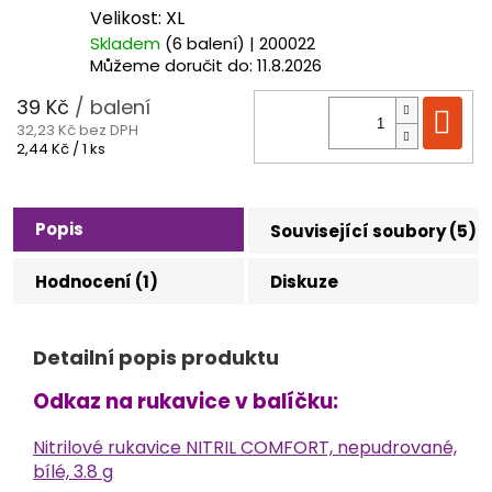
Velikost: XL
Skladem
(6 balení)
| 200022
Můžeme doručit do:
11.8.2026
39 Kč
/ balení
Do
32,23 Kč bez DPH
Měrná
2,44 Kč / 1 ks
cena:
Popis
Související soubory (5)
Hodnocení (1)
Diskuze
Detailní popis produktu
Odkaz na rukavice v balíčku:
Nitrilové rukavice NITRIL COMFORT, nepudrované,
bílé, 3.8
g