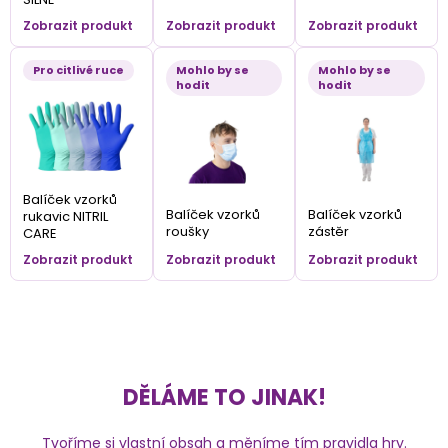
Zobrazit produkt
Zobrazit produkt
Zobrazit produkt
Pro citlivé ruce
Mohlo by se
Mohlo by se
hodit
hodit
Balíček vzorků
Balíček vzorků
Balíček vzorků
rukavic NITRIL
roušky
zástěr
CARE
Zobrazit produkt
Zobrazit produkt
Zobrazit produkt
DĚLÁME TO JINAK!
Tvoříme si vlastní obsah a měníme tím pravidla hry.