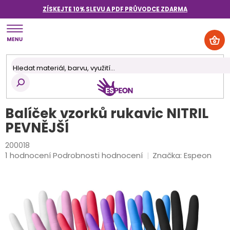
Přejít
ZÍSKEJTE 10% SLEVU A PDF PRŮVODCE
ZDARMA
na
obsah
NÁK
KOŠ
Balíček vzorků rukavic NITRIL
PEVNĚJŠÍ
200018
Průměrné
1 hodnocení
Podrobnosti hodnocení
Značka:
Espeon
hodnocení
produktu
je
4,0
z
5
hvězdiček.