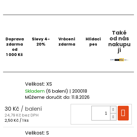
Také
od nás
Doprava
Slevy 4-
Vrácení
Hlídací
nakupu
zdarma
20%
zdarma
pes
jí
od
1 000 Kč
Velikost: XS
Skladem
(6 balení)
| 200018
Můžeme doručit do:
11.8.2026
30 Kč
/ balení
Do
24,79 Kč bez DPH
Měrná
2,50 Kč / 1 ks
cena:
Velikost: S