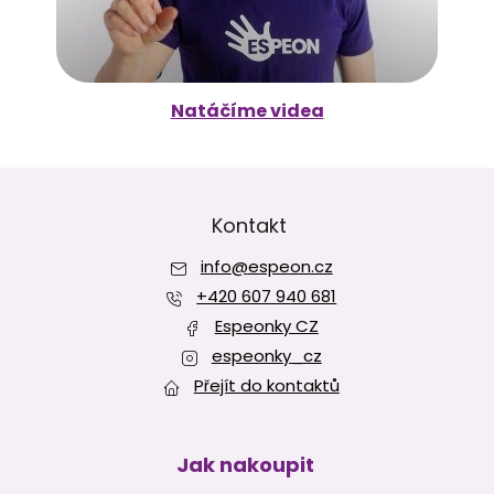
Natáčíme videa
Z
á
p
Kontakt
a
info
@
espeon.cz
t
í
+420 607 940 681
Espeonky CZ
espeonky_cz
Přejít do kontaktů
Jak nakoupit