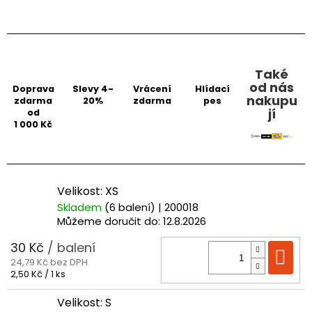
Také
od nás
Doprava
Slevy 4-
Vrácení
Hlídací
nakupu
zdarma
20%
zdarma
pes
jí
od
1 000 Kč
Velikost: XS
Skladem
(6 balení)
| 200018
Můžeme doručit do:
12.8.2026
30 Kč
/ balení
Do
24,79 Kč bez DPH
Měrná
2,50 Kč / 1 ks
cena:
Velikost: S