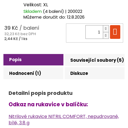
Velikost: XL
Skladem
(4 balení)
| 200022
Můžeme doručit do:
12.8.2026
39 Kč
/ balení
Do
32,23 Kč bez DPH
Měrná
2,44 Kč / 1 ks
cena:
Popis
Související soubory (5)
Hodnocení (1)
Diskuze
Detailní popis produktu
Odkaz na rukavice v balíčku:
Nitrilové rukavice NITRIL COMFORT, nepudrované,
bílé, 3.8
g