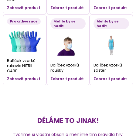
Zobrazit produkt
Zobrazit produkt
Zobrazit produkt
Pro citlivé ruce
Mohlo by se
Mohlo by se
hodit
hodit
Balíček vzorků
Balíček vzorků
Balíček vzorků
rukavic NITRIL
roušky
zástěr
CARE
Zobrazit produkt
Zobrazit produkt
Zobrazit produkt
DĚLÁME TO JINAK!
Tvoříme si vlastní obsah a měníme tím pravidla hry.