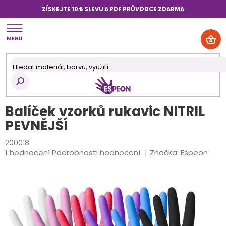
Přejít
ZÍSKEJTE 10% SLEVU A PDF PRŮVODCE
ZDARMA
na
obsah
NÁK
KOŠ
Balíček vzorků rukavic NITRIL
PEVNĚJŠÍ
200018
Průměrné
1 hodnocení
Podrobnosti hodnocení
Značka:
Espeon
hodnocení
produktu
je
4,0
z
5
hvězdiček.