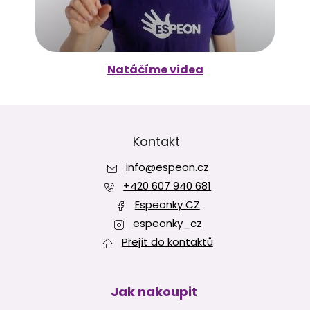
Natáčíme videa
Z
á
p
Kontakt
a
info
@
espeon.cz
t
í
+420 607 940 681
Espeonky CZ
espeonky_cz
Přejít do kontaktů
Jak nakoupit