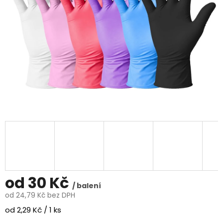
od
30 Kč
/ balení
od
24,79 Kč
bez DPH
Měrná
od 2,29 Kč / 1 ks
cena: